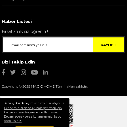
Sarev Elfıda Flanel Nevresim Takımı Çift Kişili...
4.400,00 TL
Haber Listesi
Fırsatları ilk siz öğrenin !
KAYDET
Bizi Takip Edin
Copyright © 2025
MAGIC HOME
Tüm hakları saklıdır.
Daha iyi bir deneyim için izninizi istiyoruz.
Deneyiminizi daha iyi hale getirmek için
bu web sitesinde çerezleri kullanıyoruz.
Devam ederek çerez kullanımımızı kabul
Selim Dekor Chain 15x20 Çerçeve Vizon
edebilirsiniz.