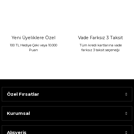
Sarev Jahara Yatak Örtüsü Çift Kişilik Mint
2.400,00 TL
1.680,00 TL
Yeni Üyeliklere Özel
Vade Farksız 3 Taksit
100 TL Hediye Çeki veya 10.000
Tüm kredi kartlarına vade
Puan
farksız 3 taksit seçeneği
Özel Fırsatlar
Kurumsal
Alışveriş