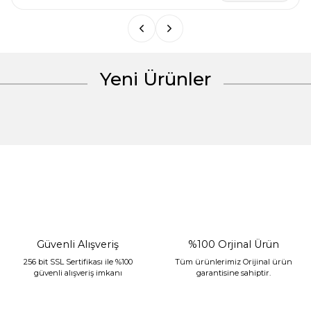
Bu ürüne benzer farklı alternatifler olmalı.
Yeni Ürünler
Gönder
%30 İndirim
Güvenli Alışveriş
%100 Orjinal Ürün
256 bit SSL Sertifikası ile %100
Tüm ürünlerimiz Orijinal ürün
güvenli alışveriş imkanı
garantisine sahiptir.