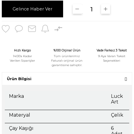
Gelince Haber Ver
Hızlı Kargo
%100 Orjinal Ürün
Vade Farksız 3 Taksit
14:00'a Kadar
Tüm ürünlerimiz
9 Aya Varan Taksit
Verilen Siparişler
Faturalı orijinal ürün
Seçenekleri
garantisine sahiptir.
Ürün Bilgisi
Marka
Luck
Art
Materyal
Çelik
Çay Kaşığı
6
Adet