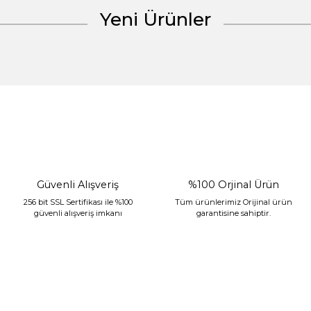
Yeni Ürünler
Gönder
%30 İndirim
Güvenli Alışveriş
%100 Orjinal Ürün
256 bit SSL Sertifikası ile %100
Tüm ürünlerimiz Orijinal ürün
güvenli alışveriş imkanı
garantisine sahiptir.
Sarev Jahara Yatak Örtüsü Çift Kişilik Mint
2.400,00 TL
1.680,00 TL