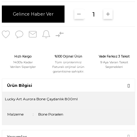
Gelince Haber Ver
Hızlı Kargo
%100 Orjinal Ürün
Vade Farksız 3 Taksit
14:00'a Kadar
Tüm ürünlerimiz
9 Aya Varan Taksit
Verilen Siparişler
Faturalı orijinal ürün
Seçenekleri
garantisine sahiptir.
Ürün Bilgisi
Lucky Art Aurora Bone Çaydanlık 800ml
Malzeme
:
Bone Porselen
Yorumlar