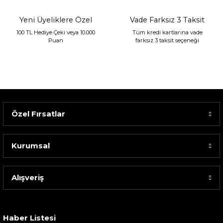
Yeni Üyeliklere Özel
Vade Farksız 3 Taksit
100 TL Hediye Çeki veya 10.000
Tüm kredi kartlarına vade
Puan
farksız 3 taksit seçeneği
Özel Fırsatlar
Kurumsal
Alışveriş
Sarev Elfıda Flanel Nevresim Takımı Çift Kişili...
4.400,00 TL
Haber Listesi