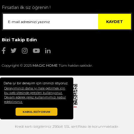
Fırsatları ilk siz öğrenin !
KAYDET
Bizi Takip Edin
Copyright © 2025
MAGIC HOME
Tüm hakları saklıdır.
Daha iyi bir deneyim için izninizi istiyoruz.
Deneyiminizi daha iyi hale getirmek için
bu web sitesinde çerezleri kullanıyoruz.
Devam ederek çerez kullanımımızı kabul
Selim Dekor Chain 15x20 Çerçeve Vizon
edebilirsiniz.
1.595,00 TL
KABUL EDİYORUM
Kredi kartı bilgileriniz 256bit SSL sertifikası ile korunmaktadır.