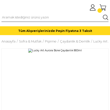
Tüm Alışverişlerinizde Peşin Fiyatına 3 Taksit
Anasayfa
Sofra & Mutfak
Pişirme
Çaydanlık & Demlik
Lucky Art