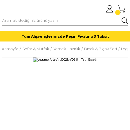
Tüm Alışverişlerinizde Peşin Fiyatına 3 Taksit
Anasayfa
Sofra & Mutfak
Yemek Hazırlık
Bıçak & Bıçak Seti
Leggn