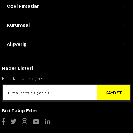
Özel Fırsatlar
Kurumsal
Alışveriş
Sarev Elfıda Flanel Nevresim Takımı Çift Kişili...
4.400,00 TL
Haber Listesi
Fırsatları ilk siz öğrenin !
KAYDET
Bizi Takip Edin