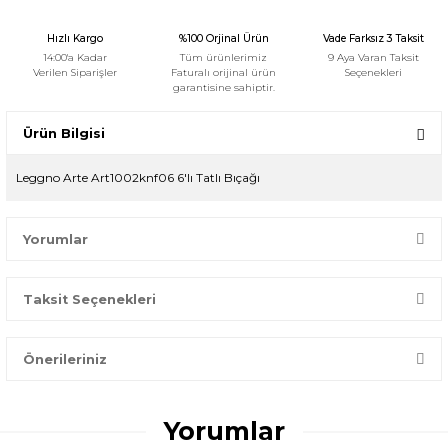
Hızlı Kargo
%100 Orjinal Ürün
Vade Farksız 3 Taksit
14:00'a Kadar
Tüm ürünlerimiz
9 Aya Varan Taksit
Verilen Siparişler
Faturalı orijinal ürün
Seçenekleri
garantisine sahiptir.
Ürün Bilgisi
Leggno Arte Art1002knf06 6'lı Tatlı Bıçağı
Yorumlar
Taksit Seçenekleri
Bir dakikanızı ayırın, yorumunuzla başkalarının doğru seçim
yapmasına yardımcı olun.
Önerileriniz
Yorum Yaz
Bu ürünün fiyat bilgisi, resim, ürün açıklamalarında ve diğer
konularda yetersiz gördüğünüz noktaları öneri formunu
Yorumlar
kullanarak tarafımıza iletebilirsiniz.