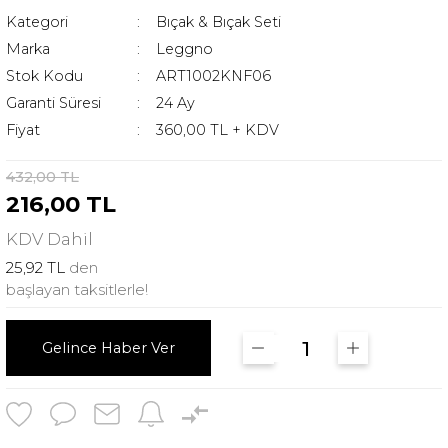
Kategori
Bıçak & Bıçak Seti
Marka
Leggno
Stok Kodu
ART1002KNF06
Garanti Süresi
24 Ay
Fiyat
360,00 TL + KDV
432,00 TL
216,00 TL
KDV
Dahil
25,92 TL
den
başlayan taksitlerle!
Gelince Haber Ver