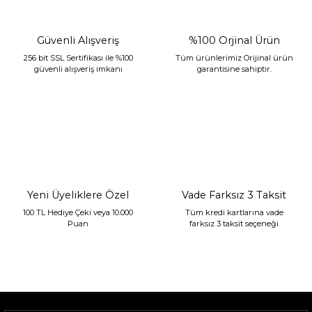
Güvenli Alışveriş
%100 Orjinal Ürün
256 bit SSL Sertifikası ile %100
Tüm ürünlerimiz Orijinal ürün
güvenli alışveriş imkanı
garantisine sahiptir.
Sarev Jahara Yatak Örtüsü Çift Kişilik Mint
2.400,00 TL
1.680,00 TL
Yeni Üyeliklere Özel
Vade Farksız 3 Taksit
100 TL Hediye Çeki veya 10.000
Tüm kredi kartlarına vade
Puan
farksız 3 taksit seçeneği