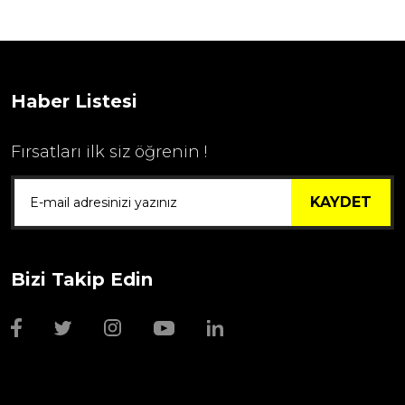
...
1.595,00 TL
Haber Listesi
Fırsatları ilk siz öğrenin !
KAYDET
Bizi Takip Edin
Wmf Bıçak Bileyi
1.999,00 TL