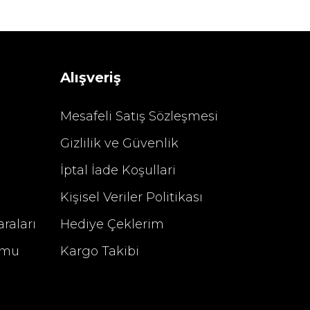
Sarev Elfıda Flanel Nevresim Takımı Çift Kişili
 TL
4.400,00 TL
Alışveriş
Mesafeli Satış Sözleşmesi
Gizlilik ve Güvenlik
%29 İndirim
İptal İade Koşullari
Kişisel Veriler Politikası
raları
Hediye Çeklerim
rmu
Kargo Takibi
u