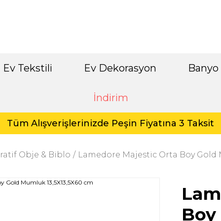
Ev Tekstili
Ev Dekorasyon
Banyo
İndirim
Tüm Alışverişlerinizde Peşin Fiyatına 3 Taksit
atif Obje & Biblo
Lamedore Majestic Orta Boy Gold 
Lame
Boy