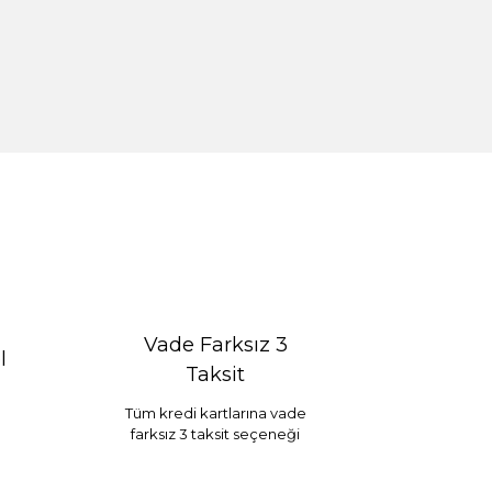
Vade Farksız 3
l
Taksit
Tüm kredi kartlarına vade
farksız 3 taksit seçeneği
Selim Dekor Chain 15x20 Çerçeve Vizon