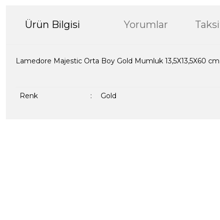
Ürün Bilgisi
Yorumlar
Taksi
Lamedore Majestic Orta Boy Gold Mumluk 13,5X13,5X60 cm
Renk
:
Gold
Bu ürünün fiyat bilgisi, resim, ürün açıklamalarında ve diğer kon
formunu kullanarak tarafımıza iletebilirsiniz.
Bir dakikanızı ayırın, yorumunuzla başkalarının do
Görüş ve önerileriniz için teşekkür ederiz.
Ürün resmi kalitesiz, bozuk veya görüntülenemiyor.
Yorum Yaz
Ürün açıklamasında eksik bilgiler bulunuyor.
Ürün bilgilerinde hatalar bulunuyor.
Ürün fiyatı diğer sitelerden daha pahalı.