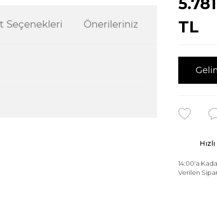
5.781
TL
t Seçenekleri
Önerileriniz
Geli
ularda yetersiz gördüğünüz noktaları öneri
Hızlı
ğru seçim yapmasına yardımcı olun.
14:00'a Kada
Verilen Sipar