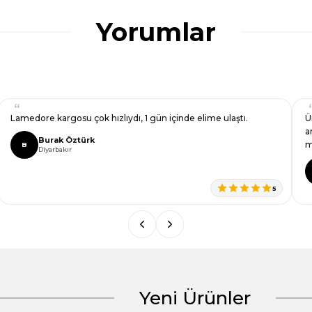
Yorumlar
Lamedore kargosu çok hızlıydı, 1 gün içinde elime ulaştı.
Ü
a
Burak Öztürk
m
B
Diyarbakır
5
Yeni Ürünler