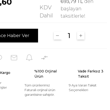
,60
693,79 TL
den
KDV
başlayan
Dahil
taksitlerle!
nce Haber Ver
%100 Orjinal
Vade Farksız 3
 Kargo
Ürün
Taksit
r
Tüm ürünlerimiz
9 Aya Varan Taksit
işler
Faturalı orijinal ürün
Seçenekleri
garantisine sahiptir.