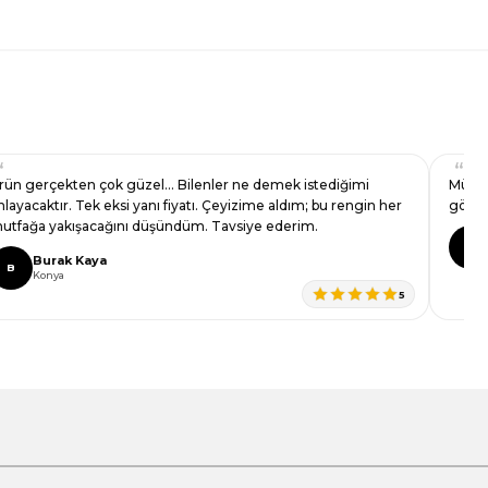
rün gerçekten çok güzel… Bilenler ne demek istediğimi
Müşte
nlayacaktır. Tek eksi yanı fiyatı. Çeyizime aldım; bu rengin her
görün
utfağa yakışacağını düşündüm. Tavsiye ederim.
B
Burak Kaya
B
Konya
5