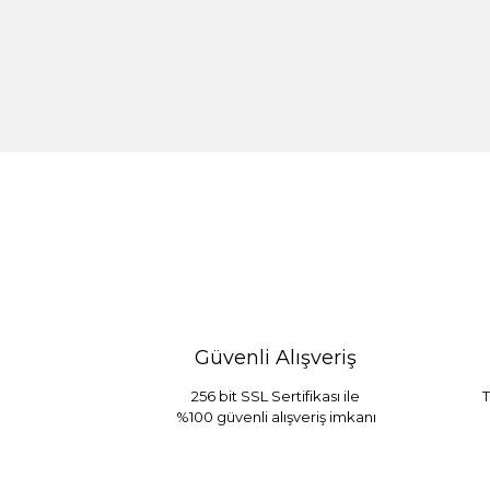
%30 İndirim
Güvenli Alışveriş
256 bit SSL Sertifikası ile
T
%100 güvenli alışveriş imkanı
Sarev Jahara Yatak Örtüsü Çift Kişilik