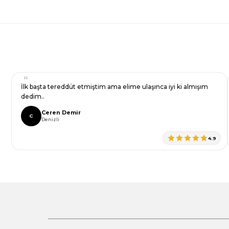
Bu ürüne benzer farklı alternatifler olmalı.
Gönder
İlk başta tereddüt etmiştim ama elime ulaşınca iyi ki almışım
dedim..
Ceren Demir
C
Denizli
4.9