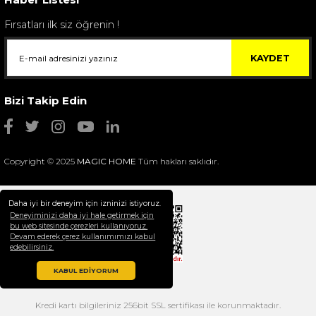
Fırsatları ilk siz öğrenin !
KAYDET
Bizi Takip Edin
Copyright © 2025
MAGIC HOME
Tüm hakları saklıdır.
Daha iyi bir deneyim için izninizi istiyoruz.
Deneyiminizi daha iyi hale getirmek için
bu web sitesinde çerezleri kullanıyoruz.
Devam ederek çerez kullanımımızı kabul
Selim Dekor Chain 15x20 Çerçeve Vizon
edebilirsiniz.
1.595,00 TL
KABUL EDİYORUM
Kredi kartı bilgileriniz 256bit SSL sertifikası ile korunmaktadır.