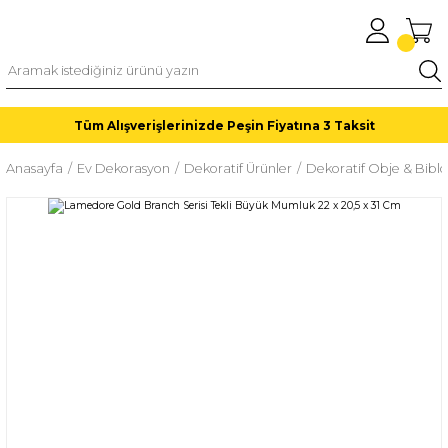
Tüm Alışverişlerinizde Peşin Fiyatına 3 Taksit
Anasayfa
Ev Dekorasyon
Dekoratif Ürünler
Dekoratif Obje & Biblo