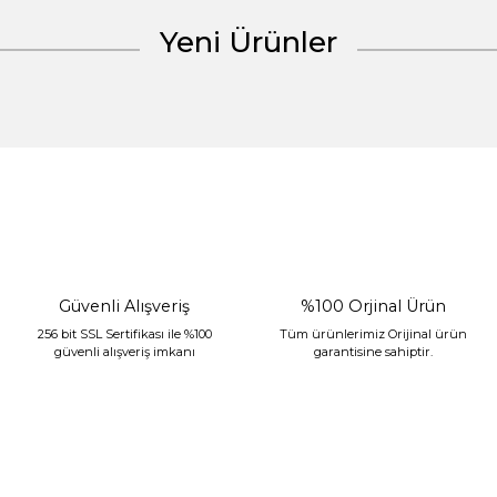
Yeni Ürünler
Gönder
%30 İndirim
Güvenli Alışveriş
%100 Orjinal Ürün
256 bit SSL Sertifikası ile %100
Tüm ürünlerimiz Orijinal ürün
güvenli alışveriş imkanı
garantisine sahiptir.
Sarev Jahara Yatak Örtüsü Çift Kişilik Mint
2.400,00 TL
1.680,00 TL