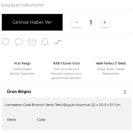
başlayan taksitlerle!
Gelince Haber Ver
Hızlı Kargo
%100 Orjinal Ürün
Vade Farksız 3 Taksit
14:00'a Kadar
Tüm ürünlerimiz
9 Aya Varan Taksit
Verilen Siparişler
Faturalı orijinal ürün
Seçenekleri
garantisine sahiptir.
Ürün Bilgisi
Lamedore Gold Branch Serisi Tekli Büyük Mumluk 22 x 20,5 x 31 Cm
Renk
:
Gold