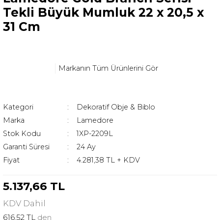
Tekli Büyük Mumluk 22 x 20,5 x
31 Cm
Markanın Tüm Ürünlerini Gör
Kategori
Dekoratif Obje & Biblo
Marka
Lamedore
Stok Kodu
1XP-2209L
Garanti Süresi
24 Ay
Fiyat
4.281,38 TL + KDV
5.137,66 TL
KDV
Dahil
616,52 TL
den