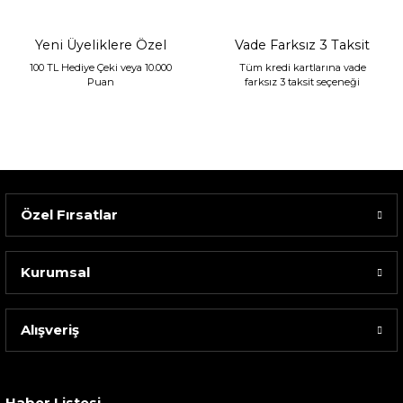
Yeni Üyeliklere Özel
Vade Farksız 3 Taksit
100 TL Hediye Çeki veya 10.000
Tüm kredi kartlarına vade
Puan
farksız 3 taksit seçeneği
Özel Fırsatlar
Kurumsal
Alışveriş
Sarev Elfıda Flanel Nevresim Takımı Çift Kişili...
4.400,00 TL
Haber Listesi