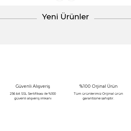
Yeni Ürünler
Gönder
%30 İndirim
Güvenli Alışveriş
%100 Orjinal Ürün
256 bit SSL Sertifikası ile %100
Tüm ürünlerimiz Orijinal ürün
güvenli alışveriş imkanı
garantisine sahiptir.
Sarev Jahara Yatak Örtüsü Çift Kişilik Mint
2.400,00 TL