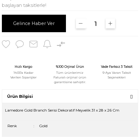
başlayan taksitlerle!
Gelince Haber Ver
Hızlı Kargo
%100 Orjinal Ürün
Vade Farksız 3 Taksit
14:00'a Kadar
Tüm ürünlerimiz
9 Aya Varan Taksit
Verilen Siparişler
Faturalı orijinal ürün
Seçenekleri
garantisine sahiptir.
Ürün Bilgisi
Lamedore Gold Branch Serisi Dekoratif Meyvelik 31 x 28 x 26 Cm
Renk
:
Gold