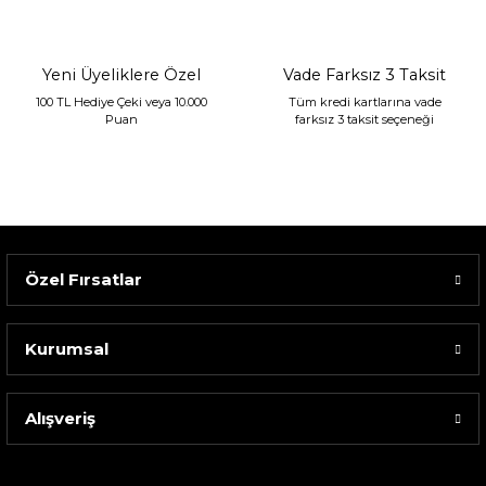
1.680,00 TL
Yeni Üyeliklere Özel
Vade Farksız 3 Taksit
100 TL Hediye Çeki veya 10.000
Tüm kredi kartlarına vade
Puan
farksız 3 taksit seçeneği
Özel Fırsatlar
Kurumsal
Alışveriş
Sarev Elfıda Flanel Nevresim Takımı Çift Kişili...
4.400,00 TL