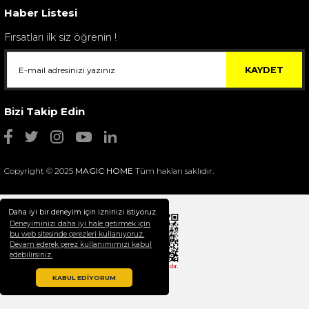
Haber Listesi
Fırsatları ilk siz öğrenin !
KAYDET
Bizi Takip Edin
Copyright © 2025
MAGIC HOME
Tüm hakları saklıdır.
Daha iyi bir deneyim için izninizi istiyoruz.
Deneyiminizi daha iyi hale getirmek için
bu web sitesinde çerezleri kullanıyoruz.
Devam ederek çerez kullanımımızı kabul
Selim Dekor Chain 15x20 Çerçeve Vizon
edebilirsiniz.
1.595,00 TL
KABUL EDİYORUM