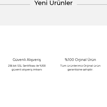
Yeni Ürünler
Gönder
%30 İndirim
Güvenli Alışveriş
%100 Orjinal Ürün
256 bit SSL Sertifikası ile %100
Tüm ürünlerimiz Orijinal ürün
güvenli alışveriş imkanı
garantisine sahiptir.
Sarev Jahara Yatak Örtüsü Çift Kişilik Mint
2.400,00 TL
1.680,00 TL