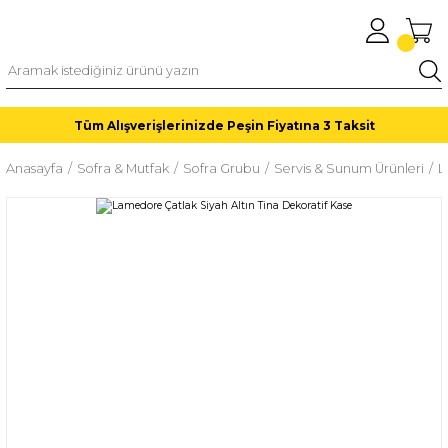
Tüm Alışverişlerinizde Peşin Fiyatına 3 Taksit
Anasayfa
Sofra & Mutfak
Sofra Grubu
Servis & Sunum Ürünleri
L