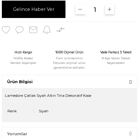
Gelince Haber Ver
Hızlı Kargo
%100 Orjinal Ürün
Vade Farksız 3 Taksit
14:00'a Kadar
Tüm ürünlerimiz
9 Aya Varan Taksit
Verilen Siparişler
Faturalı orijinal ürün
Seçenekleri
garantisine sahiptir.
Ürün Bilgisi
Lamedore Çatlak Siyah Altın Tina Dekoratif Kase
Renk
:
Siyah
Yorumlar