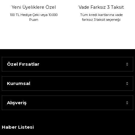
Yeni Üyeliklere Özel
Vade Farksız 3 Taksit
100 TL Hediye Çeki veya 10.000
Tüm kredi kartlarına vade
Puan
farksız 3 taksit seçeneği
Özel Fırsatlar
Kurumsal
Alışveriş
Sarev Elfıda Flanel Nevresim Takımı Çift Kişili...
4.400,00 TL
Haber Listesi