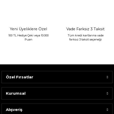
Sarev Jahara Yatak Örtüsü Çift Kişilik Mint
2.400,00 TL
1.680,00 TL
Yeni Üyeliklere Özel
Vade Farksız 3 Taksit
100 TL Hediye Çeki veya 10.000
Tüm kredi kartlarına vade
Puan
farksız 3 taksit seçeneği
Özel Fırsatlar
Kurumsal
Alışveriş