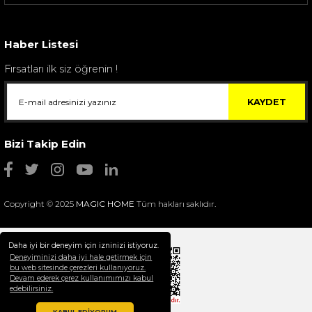
Sarev Elfıda Flanel Nevresim Takımı Çift Kişili...
4.400,00 TL
Haber Listesi
Fırsatları ilk siz öğrenin !
KAYDET
Bizi Takip Edin
Copyright © 2025
MAGIC HOME
Tüm hakları saklıdır.
Daha iyi bir deneyim için izninizi istiyoruz.
Deneyiminizi daha iyi hale getirmek için
bu web sitesinde çerezleri kullanıyoruz.
Devam ederek çerez kullanımımızı kabul
Selim Dekor Chain 15x20 Çerçeve Vizon
edebilirsiniz.
1.595,00 TL
KABUL EDİYORUM