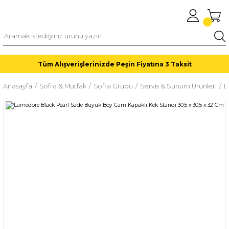
Tüm Alışverişlerinizde Peşin Fiyatına 3 Taksit
Anasayfa
Sofra & Mutfak
Sofra Grubu
Servis & Sunum Ürünleri
L