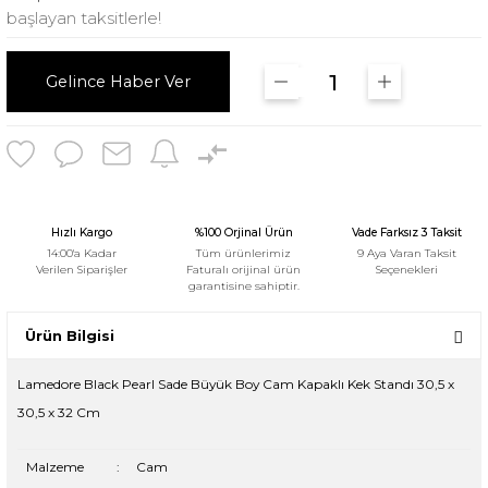
başlayan taksitlerle!
Gelince Haber Ver
Hızlı Kargo
%100 Orjinal Ürün
Vade Farksız 3 Taksit
14:00'a Kadar
Tüm ürünlerimiz
9 Aya Varan Taksit
Verilen Siparişler
Faturalı orijinal ürün
Seçenekleri
garantisine sahiptir.
Ürün Bilgisi
Lamedore Black Pearl Sade Büyük Boy Cam Kapaklı Kek Standı 30,5 x
30,5 x 32 Cm
Malzeme
:
Cam