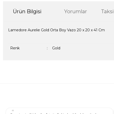
Ürün Bilgisi
Yorumlar
Taksi
Lamedore Aurelie Gold Orta Boy Vazo 20 x 20 x 41 Cm
Renk
:
Gold
Bu ürünün fiyat bilgisi, resim, ürün açıklamalarında ve diğer kon
formunu kullanarak tarafımıza iletebilirsiniz.
Bir dakikanızı ayırın, yorumunuzla başkalarının do
Görüş ve önerileriniz için teşekkür ederiz.
Ürün resmi kalitesiz, bozuk veya görüntülenemiyor.
Yorum Yaz
Ürün açıklamasında eksik bilgiler bulunuyor.
Ürün bilgilerinde hatalar bulunuyor.
Ürün fiyatı diğer sitelerden daha pahalı.