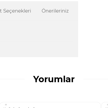
t Seçenekleri
Önerileriniz
ularda yetersiz gördüğünüz noktaları öneri
ğru seçim yapmasına yardımcı olun.
Yorumlar