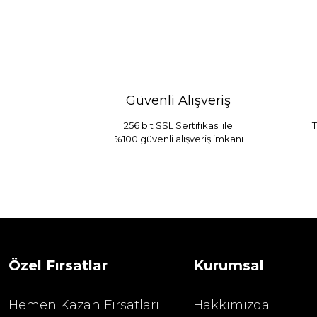
Güvenli Alışveriş
256 bit SSL Sertifikası ile
T
%100 güvenli alışveriş imkanı
Sarev Jahara Yatak Örtüsü Çift Kişilik
1.680,00
2.400,00 TL
Özel Fırsatlar
Kurumsal
Hemen Kazan Fırsatları
Hakkımızda