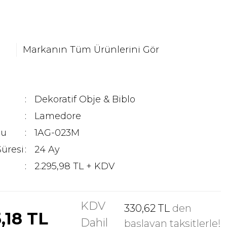
Markanın Tüm Ürünlerini Gör
Dekoratif Obje & Biblo
Lamedore
du
1AG-023M
Süresi
24 Ay
2.295,98 TL + KDV
KDV
330,62 TL
den
,18 TL
Dahil
başlayan taksitlerle!