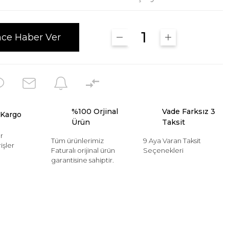
nce Haber Ver
%100 Orjinal
Vade Farksız 3
 Kargo
Ürün
Taksit
r
Tüm ürünlerimiz
9 Aya Varan Taksit
işler
Faturalı orijinal ürün
Seçenekleri
garantisine sahiptir.