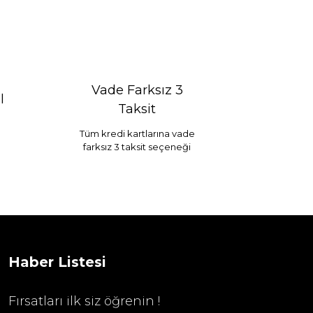
Vade Farksız 3
l
Taksit
Tüm kredi kartlarına vade
farksız 3 taksit seçeneği
Selim Dekor Chain 15x20 Çerçeve Vizon
...
1.595,00 TL
Haber Listesi
Fırsatları ilk siz öğrenin !