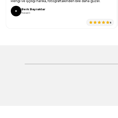
Rengi ve işçiliği harika, fotoğraftakinden bile daha güzel.
Bu ürüne benzer farklı alternatifler olmalı.
Berk Bayraktar
B
Kocaeli
5
Gönder
%30 İndirim