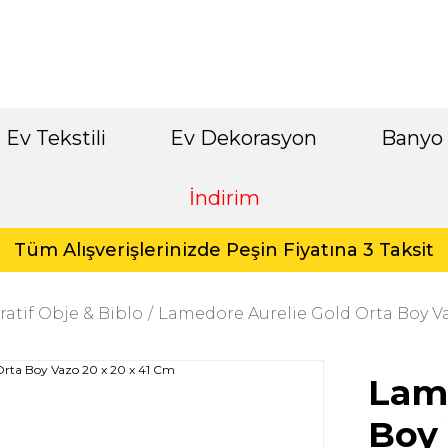
Ev Tekstili
Ev Dekorasyon
Banyo
İndirim
Tüm Alışverişlerinizde Peşin Fiyatına 3 Taksit
atif Obje & Biblo
Lamedore Aurelie Gold Orta Boy Va
Lame
Boy 