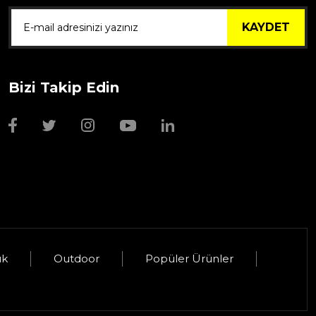
KAYDET
Bizi Takip Edin
Wmf Bıçak Bileyi
1.999,00 TL
uk
Outdoor
Popüler Ürünler