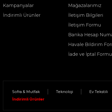
Kampanyalar
Mağazalarımız
İndirimli Ürünler
İletişim Bilgileri
İletişim Formu
Banka Hesap Numa
Havale Bildirim Fo
İade ve İptal Form
Sofra & Mutfak
Teknoloji
Ev Tekstili
Selim Dekor Elise 13x18 Çerçeve Güm
İndirimli Ürünler
1.395,00 TL