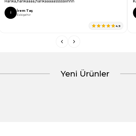
Harika,harikaaaa,harikaaaaasssssııınnn
K
İrem Taş
İ
Eskişehir
4.9
Yeni Ürünler