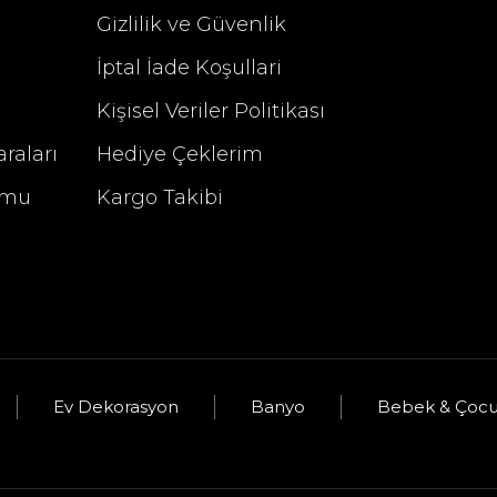
Gizlilik ve Güvenlik
%29 İndirim
İptal İade Koşullari
Kişisel Veriler Politikası
raları
Hediye Çeklerim
rmu
Kargo Takibi
u
Selim Dekor Altıgen Aynalı Tepsi Vizon
Ev Dekorasyon
Banyo
Bebek & Çoc
üş
2.340,00 TL
3.295,00 TL