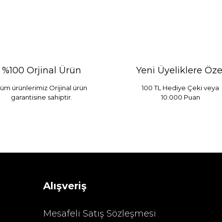
%100 Orjinal Ürün
Yeni Üyeliklere Öze
üm ürünlerimiz Orijinal ürün
100 TL Hediye Çeki veya
garantisine sahiptir.
10.000 Puan
 Mint
Sarev Elfıda Flanel Nevresim Takımı Çift Kişili
 TL
4.400,00 TL
Alışveriş
Mesafeli Satış Sözleşmesi