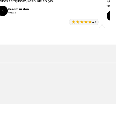
alitesi tartışılmaz, kesinlikle en iyisi.
Çok g
teşek
Kerem Arslan
K
Muğla
D
4.8