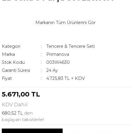
Markanın Tüm Ürünlerini Gör
Kategori
Tencere & Tencere Seti
Marka
Primanova
Stok Kodu
003W4630
Garanti Süresi
24 Ay
Fiyat
4.725,83 TL + KDV
5.671,00 TL
KDV
Dahil
680,52 TL
den
başlayan taksitlerle!