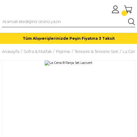
Tüm Alışverişlerinizde Peşin Fiyatına 3 Taksit
Anasayfa
Sofra & Mutfak
Pişirme
Tencere & Tencere Seti
La Cena