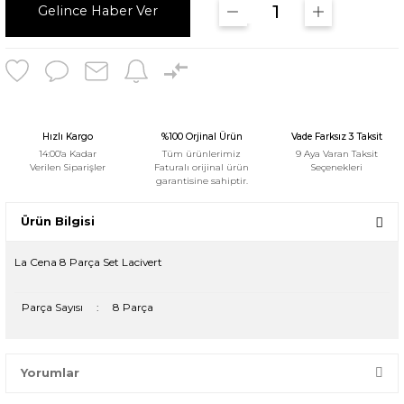
Gelince Haber Ver
Hızlı Kargo
%100 Orjinal Ürün
Vade Farksız 3 Taksit
14:00'a Kadar
Tüm ürünlerimiz
9 Aya Varan Taksit
Verilen Siparişler
Faturalı orijinal ürün
Seçenekleri
garantisine sahiptir.
Ürün Bilgisi
La Cena 8 Parça Set Lacivert
Parça Sayısı
:
8 Parça
Yorumlar