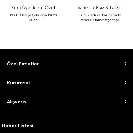
Yeni Üyeliklere Özel
Vade Farksız 3 Taksit
100 TL Hediye Çeki veya 10.000
Tüm kredi kartlarına vade
Puan
farksız 3 taksit seçeneği
Özel Fırsatlar
Kurumsal
Alışveriş
Sarev Elfıda Flanel Nevresim Takımı Çift Kişili...
4.400,00 TL
Haber Listesi