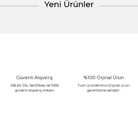
Yeni Ürünler
Gönder
%30 İndirim
Güvenli Alışveriş
%100 Orjinal Ürün
256 bit SSL Sertifikası ile %100
Tüm ürünlerimiz Orijinal ürün
güvenli alışveriş imkanı
garantisine sahiptir.
Sarev Jahara Yatak Örtüsü Çift Kişilik Mint
2.400,00 TL
1.680,00 TL