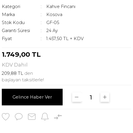
Kategori
Kahve Fincanı
Marka
Kosova
Stok Kodu
GF-05
Garanti Süresi
24 Ay
Fiyat
1.457,50 TL + KDV
1.749,00 TL
KDV
Dahil
209,88 TL
den
başlayan taksitlerle!
Gelince Haber Ver