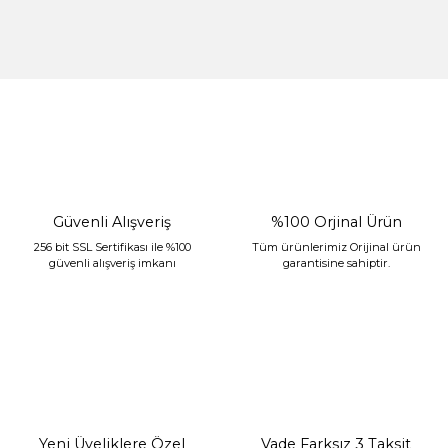
Gönder
%30 İndirim
Güvenli Alışveriş
%100 Orjinal Ürün
256 bit SSL Sertifikası ile %100
Tüm ürünlerimiz Orijinal ürün
güvenli alışveriş imkanı
garantisine sahiptir.
Sarev Jahara Yatak Örtüsü Çift Kişilik Mint
2.400,00 TL
1.680,00 TL
Yeni Üyeliklere Özel
Vade Farksız 3 Taksit