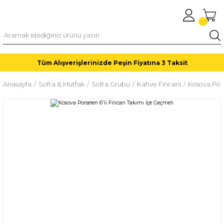
Tüm Alışverişlerinizde Peşin Fiyatına 3 Taksit
Anasayfa
Sofra & Mutfak
Sofra Grubu
Kahve Fincanı
Kosova Pors