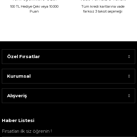
100 TL Hediye Çeki veya 10.000
Tüm kredi kartlarına vade
Puan
farksız 3 taksit seçeneği
Özel Fırsatlar
Kurumsal
Alışveriş
Sarev Elfıda Flanel Nevresim Takımı Çift Kişili...
4.400,00 TL
Haber Listesi
Fırsatları ilk siz öğrenin !