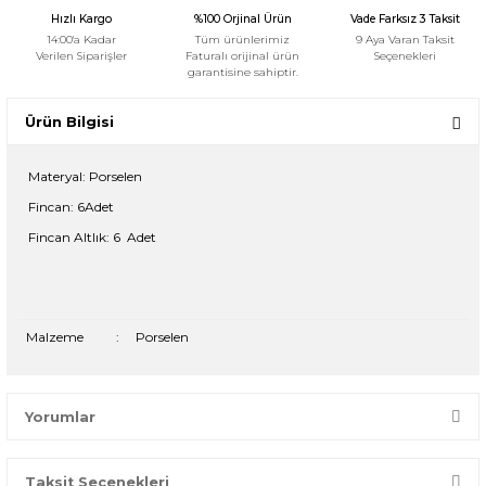
Hızlı Kargo
%100 Orjinal Ürün
Vade Farksız 3 Taksit
14:00'a Kadar
Tüm ürünlerimiz
9 Aya Varan Taksit
Verilen Siparişler
Faturalı orijinal ürün
Seçenekleri
garantisine sahiptir.
Ürün Bilgisi
Materyal:
Porselen
Fincan: 6
Adet
Fincan Altlık: 6
Adet
Malzeme
:
Porselen
Yorumlar
Taksit Seçenekleri