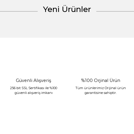
Yeni Ürünler
Gönder
%30 İndirim
Güvenli Alışveriş
%100 Orjinal Ürün
256 bit SSL Sertifikası ile %100
Tüm ürünlerimiz Orijinal ürün
güvenli alışveriş imkanı
garantisine sahiptir.
Sarev Jahara Yatak Örtüsü Çift Kişilik Mint
2.400,00 TL
1.680,00 TL