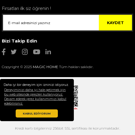
Fırsatları ilk siz öğrenin !
KAYDET
Bizi Takip Edin
Copyright © 2025
MAGIC HOME
Tüm hakları saklıdır.
Daha iyi bir deneyim için izninizi istiyoruz.
Deneyiminizi daha iyi hale getirmek için
bu web sitesinde çerezleri kullanıyoruz.
Devam ederek çerez kullanımımızı kabul
Selim Dekor Chain 15x20 Çerçeve Vizon
edebilirsiniz.
1.595,00 TL
KABUL EDİYORUM
Kredi kartı bilgileriniz 256bit SSL sertifikası ile korunmaktadır.