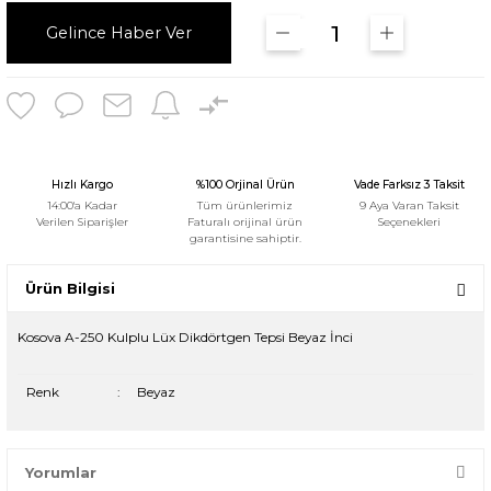
Gelince Haber Ver
Hızlı Kargo
%100 Orjinal Ürün
Vade Farksız 3 Taksit
14:00'a Kadar
Tüm ürünlerimiz
9 Aya Varan Taksit
Verilen Siparişler
Faturalı orijinal ürün
Seçenekleri
garantisine sahiptir.
Ürün Bilgisi
Kosova A-250 Kulplu Lüx Dikdörtgen Tepsi Beyaz İnci
Renk
:
Beyaz
Yorumlar