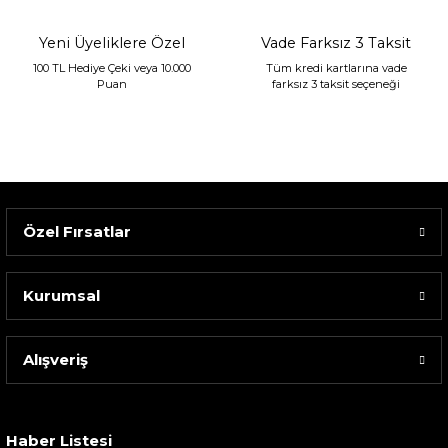
Yeni Üyeliklere Özel
Vade Farksız 3 Taksit
100 TL Hediye Çeki veya 10.000
Tüm kredi kartlarına vade
Puan
farksız 3 taksit seçeneği
Özel Fırsatlar
Kurumsal
Alışveriş
Sarev Elfıda Flanel Nevresim Takımı Çift Kişili...
4.400,00 TL
Haber Listesi