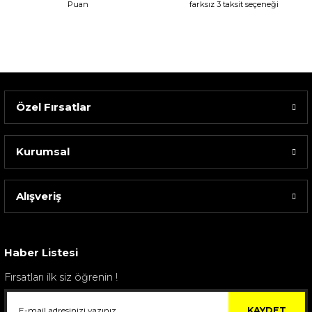
Puan
farksız 3 taksit seçeneği
Özel Fırsatlar
Kurumsal
Alışveriş
Sarev Elfıda Flanel Nevresim Takımı Çift Kişili...
4.400,00 TL
Haber Listesi
Fırsatları ilk siz öğrenin !
KAYDET