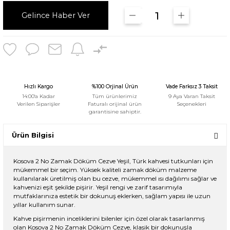
Gelince Haber Ver
Hızlı Kargo
%100 Orjinal Ürün
Vade Farksız 3 Taksit
14:00'a Kadar
Tüm ürünlerimiz
9 Aya Varan Taksit
Verilen Siparişler
Faturalı orijinal ürün
Seçenekleri
garantisine sahiptir.
Ürün Bilgisi
Kosova 2 No Zamak Döküm Cezve Yeşil, Türk kahvesi tutkunları için
mükemmel bir seçim. Yüksek kaliteli zamak döküm malzeme
kullanılarak üretilmiş olan bu cezve, mükemmel ısı dağılımı sağlar ve
kahvenizi eşit şekilde pişirir. Yeşil rengi ve zarif tasarımıyla
mutfaklarınıza estetik bir dokunuş eklerken, sağlam yapısı ile uzun
yıllar kullanım sunar.
Kahve pişirmenin inceliklerini bilenler için özel olarak tasarlanmış
olan Kosova 2 No Zamak Döküm Cezve, klasik bir dokunuşla