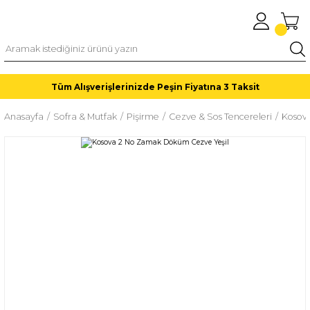
Tüm Alışverişlerinizde Peşin Fiyatına 3 Taksit
Anasayfa
Sofra & Mutfak
Pişirme
Cezve & Sos Tencereleri
Kosov