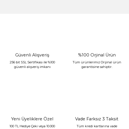
%30 İndirim
Güvenli Alışveriş
%100 Orjinal Ürün
256 bit SSL Sertifikası ile %100
Tüm ürünlerimiz Orijinal ürün
güvenli alışveriş imkanı
garantisine sahiptir.
Sarev Jahara Yatak Örtüsü Çift Kişilik Mint
2.400,00 TL
1.680,00 TL
Yeni Üyeliklere Özel
Vade Farksız 3 Taksit
100 TL Hediye Çeki veya 10.000
Tüm kredi kartlarına vade