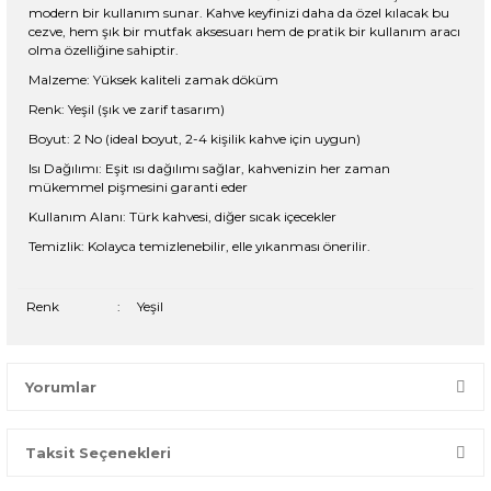
modern bir kullanım sunar. Kahve keyfinizi daha da özel kılacak bu
cezve, hem şık bir mutfak aksesuarı hem de pratik bir kullanım aracı
olma özelliğine sahiptir.
Malzeme: Yüksek kaliteli zamak döküm
Renk: Yeşil (şık ve zarif tasarım)
Boyut: 2 No (ideal boyut, 2-4 kişilik kahve için uygun)
Isı Dağılımı: Eşit ısı dağılımı sağlar, kahvenizin her zaman
mükemmel pişmesini garanti eder
Kullanım Alanı: Türk kahvesi, diğer sıcak içecekler
Temizlik: Kolayca temizlenebilir, elle yıkanması önerilir.
Renk
:
Yeşil
Yorumlar
Taksit Seçenekleri
Bir dakikanızı ayırın, yorumunuzla başkalarının doğru seçim
yapmasına yardımcı olun.