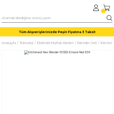
Tüm Alışverişlerinizde Peşin Fiyatına 3 Taksit
Anasayfa
Teknoloji
Elektrikli Mutfak Aletleri
Blender Seti
Kitchen