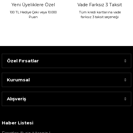
Yeni Üyeliklere Özel
Vade Farksız 3 Taksit
100 TL Hediye Çeki veya 10.000
Tüm kredi kartlarına vade
Puan
farksız 3 taksit seçeneği
Özel Fırsatlar
Kurumsal
Alışveriş
Sarev Elfıda Flanel Nevresim Takımı Çift Kişili...
4.400,00 TL
Haber Listesi