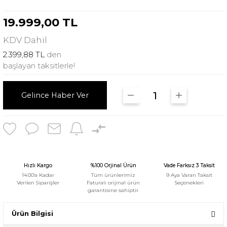
19.999,00 TL
KDV
Dahil
2.399,88 TL
den
başlayan taksitlerle!
Gelince Haber Ver
Hızlı Kargo
%100 Orjinal Ürün
Vade Farksız 3 Taksit
14:00'a Kadar
Tüm ürünlerimiz
9 Aya Varan Taksit
Verilen Siparişler
Faturalı orijinal ürün
Seçenekleri
garantisine sahiptir.
Ürün Bilgisi