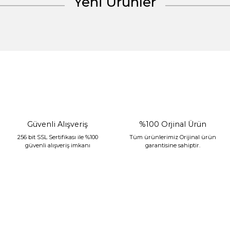
Yeni Ürünler
Gönder
%30 İndirim
Güvenli Alışveriş
%100 Orjinal Ürün
256 bit SSL Sertifikası ile %100
Tüm ürünlerimiz Orijinal ürün
güvenli alışveriş imkanı
garantisine sahiptir.
Sarev Jahara Yatak Örtüsü Çift Kişilik Mint
2.400,00 TL
1.680,00 TL