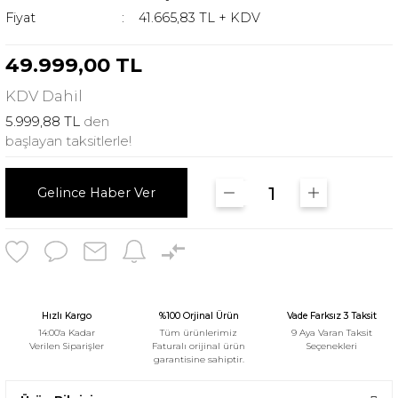
Fiyat
41.665,83 TL + KDV
49.999,00 TL
KDV
Dahil
5.999,88 TL
den
başlayan taksitlerle!
Gelince Haber Ver
Hızlı Kargo
%100 Orjinal Ürün
Vade Farksız 3 Taksit
14:00'a Kadar
Tüm ürünlerimiz
9 Aya Varan Taksit
Verilen Siparişler
Faturalı orijinal ürün
Seçenekleri
garantisine sahiptir.