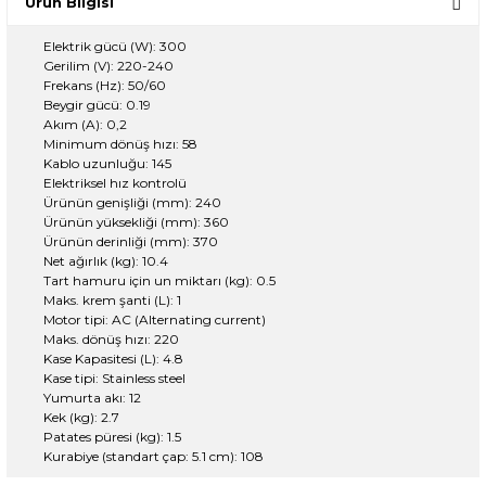
Ürün Bilgisi
Elektrik gücü (W): 300
Gerilim (V): 220-240
Frekans (Hz): 50/60
Beygir gücü: 0.19
Akım (A): 0,2
Minimum dönüş hızı: 58
Kablo uzunluğu: 145
Elektriksel hız kontrolü
Ürünün genişliği (mm): 240
Ürünün yüksekliği (mm): 360
Ürünün derinliği (mm): 370
Net ağırlık (kg): 10.4
Tart hamuru için un miktarı (kg): 0.5
Maks. krem şanti (L): 1
Motor tipi: AC (Alternating current)
Maks. dönüş hızı: 220
Kase Kapasitesi (L): 4.8
Kase tipi: Stainless steel
Yumurta akı: 12
Kek (kg): 2.7
Patates püresi (kg): 1.5
Kurabiye (standart çap: 5.1 cm): 108