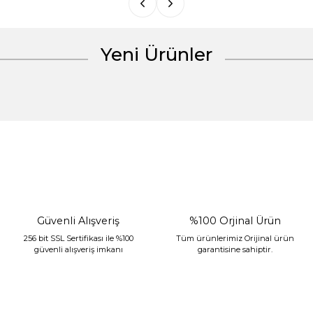
Yeni Ürünler
Gönder
%30 İndirim
Güvenli Alışveriş
%100 Orjinal Ürün
256 bit SSL Sertifikası ile %100
Tüm ürünlerimiz Orijinal ürün
güvenli alışveriş imkanı
garantisine sahiptir.
Sarev Jahara Yatak Örtüsü Çift Kişilik Mint