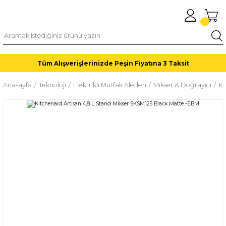
Tüm Alışverişlerinizde Peşin Fiyatına 3 Taksit
Anasayfa
Teknoloji
Elektrikli Mutfak Aletleri
Mikser & Doğrayıcı
Ki