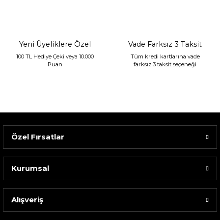
2.400,00 TL
1.680,00 TL
Yeni Üyeliklere Özel
Vade Farksız 3 Taksit
100 TL Hediye Çeki veya 10.000
Tüm kredi kartlarına vade
Puan
farksız 3 taksit seçeneği
Özel Fırsatlar
Kurumsal
Alışveriş
Sarev Elfıda Flanel Nevresim Takımı Çift Kişili...