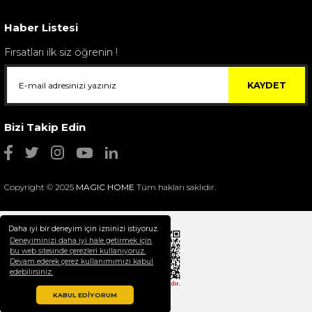
4.400,00 TL
Haber Listesi
Fırsatları ilk siz öğrenin !
KAYDET
Bizi Takip Edin
Copyright © 2025
MAGIC HOME
Tüm hakları saklıdır.
Daha iyi bir deneyim için izninizi istiyoruz.
Deneyiminizi daha iyi hale getirmek için
bu web sitesinde çerezleri kullanıyoruz.
Devam ederek çerez kullanımımızı kabul
Selim Dekor Chain 15x20 Çerçeve Vizon
edebilirsiniz.
1.595,00 TL
KABUL EDİYORUM