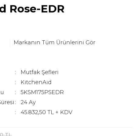
ed Rose-EDR
Markanın Tüm Ürünlerini Gör
Mutfak Şefleri
KitchenAid
du
5KSM175PSEDR
Süresi
24 Ay
45.832,50 TL + KDV
0 TL