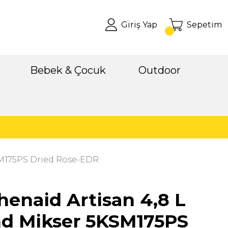
Giriş Yap
Sepetim
Bebek & Çocuk
Outdoor
SM175PS Dried Rose-EDR
henaid Artisan 4,8 L
nd Mikser 5KSM175PS