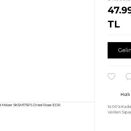
47.9
TL
Geli
Hızlı
14:00'a Kada
Verilen Sipar