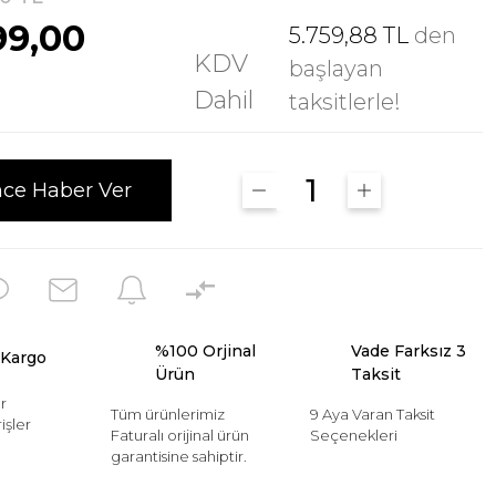
99,00
5.759,88 TL
den
KDV
başlayan
Dahil
taksitlerle!
nce Haber Ver
%100 Orjinal
Vade Farksız 3
 Kargo
Ürün
Taksit
r
Tüm ürünlerimiz
9 Aya Varan Taksit
işler
Faturalı orijinal ürün
Seçenekleri
garantisine sahiptir.