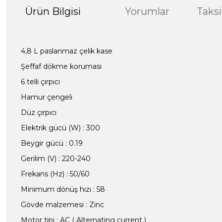
Ürün Bilgisi
Yorumlar
Taksi
4,8 L paslanmaz çelik kase
Şeffaf dökme koruması
6 telli çırpıcı
Hamur çengeli
Düz çırpıcı
Elektrik gücü (W) : 300
Beygir gücü : 0.19
Gerilim (V) : 220-240
Frekans (Hz) : 50/60
Minimum dönüş hızı : 58
Gövde malzemesi : Zinc
Motor tipi : AC ( Alternating current )