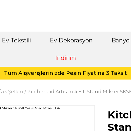
Ev Tekstili
Ev Dekorasyon
Banyo
İndirim
Tüm Alışverişlerinizde Peşin Fiyatına 3 Taksit
ak Şefleri
Kitchenaid Artisan 4,8 L Stand Mikser 5K
Kitc
Sta