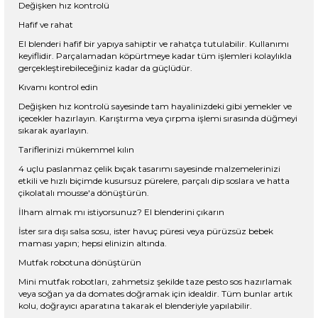
Değişken hız kontrolü
Hafif ve rahat
El blenderi hafif bir yapıya sahiptir ve rahatça tutulabilir. Kullanımı
keyiflidir. Parçalamadan köpürtmeye kadar tüm işlemleri kolaylıkla
gerçekleştirebileceğiniz kadar da güçlüdür.
Kıvamı kontrol edin
Değişken hız kontrolü sayesinde tam hayalinizdeki gibi yemekler ve
içecekler hazırlayın. Karıştırma veya çırpma işlemi sırasında düğmeyi
sıkarak ayarlayın.
Tariflerinizi mükemmel kılın
4 uçlu paslanmaz çelik bıçak tasarımı sayesinde malzemelerinizi
etkili ve hızlı biçimde kusursuz pürelere, parçalı dip soslara ve hatta
çikolatalı mousse'a dönüştürün.
İlham almak mı istiyorsunuz? El blenderini çıkarın
İster sıra dışı salsa sosu, ister havuç püresi veya pürüzsüz bebek
maması yapın; hepsi elinizin altında.
Mutfak robotuna dönüştürün
Mini mutfak robotları, zahmetsiz şekilde taze pesto sos hazırlamak
veya soğan ya da domates doğramak için idealdir. Tüm bunlar artık
kolu, doğrayıcı aparatına takarak el blenderiyle yapılabilir.