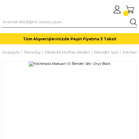
Tüm Alışverişlerinizde Peşin Fiyatına 3 Taksit
Anasayfa
Teknoloji
Elektrikli Mutfak Aletleri
Blender Seti
Kitchena