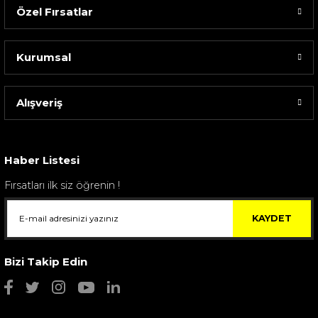
Özel Fırsatlar
Kurumsal
Alışveriş
Sarev Elfıda Flanel Nevresim Takımı Çift Kişili...
4.400,00 TL
Haber Listesi
Fırsatları ilk siz öğrenin !
KAYDET
Bizi Takip Edin