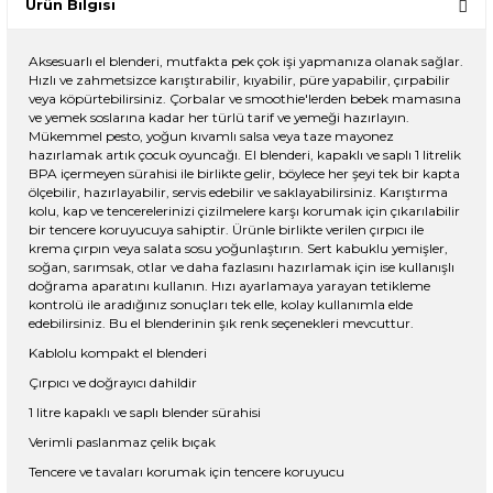
Ürün Bilgisi
Aksesuarlı el blenderi, mutfakta pek çok işi yapmanıza olanak sağlar.
Hızlı ve zahmetsizce karıştırabilir, kıyabilir, püre yapabilir, çırpabilir
veya köpürtebilirsiniz. Çorbalar ve smoothie'lerden bebek mamasına
ve yemek soslarına kadar her türlü tarif ve yemeği hazırlayın.
Mükemmel pesto, yoğun kıvamlı salsa veya taze mayonez
hazırlamak artık çocuk oyuncağı. El blenderi, kapaklı ve saplı 1 litrelik
BPA içermeyen sürahisi ile birlikte gelir, böylece her şeyi tek bir kapta
ölçebilir, hazırlayabilir, servis edebilir ve saklayabilirsiniz. Karıştırma
kolu, kap ve tencerelerinizi çizilmelere karşı korumak için çıkarılabilir
bir tencere koruyucuya sahiptir. Ürünle birlikte verilen çırpıcı ile
krema çırpın veya salata sosu yoğunlaştırın. Sert kabuklu yemişler,
soğan, sarımsak, otlar ve daha fazlasını hazırlamak için ise kullanışlı
doğrama aparatını kullanın. Hızı ayarlamaya yarayan tetikleme
kontrolü ile aradığınız sonuçları tek elle, kolay kullanımla elde
edebilirsiniz. Bu el blenderinin şık renk seçenekleri mevcuttur.
Kablolu kompakt el blenderi
Çırpıcı ve doğrayıcı dahildir
1 litre kapaklı ve saplı blender sürahisi
Verimli paslanmaz çelik bıçak
Tencere ve tavaları korumak için tencere koruyucu