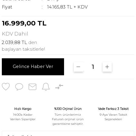
Fiyat
14.165,83 TL + KDV
16.999,00 TL
KDV
Dahil
2.039,88 TL
den
başlayan taksitlerle!
Gelince Haber Ver
Hızlı Kargo
%100 Orjinal Ürün
Vade Farksız 3 Taksit
14:00'a Kadar
Tüm ürünlerimiz
9 Aya Varan Taksit
Verilen Siparişler
Faturalı orijinal ürün
Seçenekleri
garantisine sahiptir.