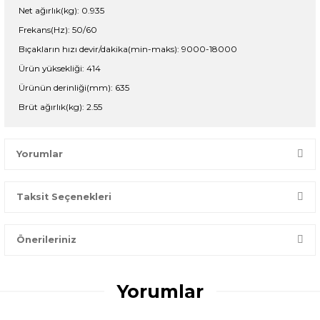
Net ağırlık(kg): 0.935
Frekans(Hz): 50/60
Bıçakların hızı devir/dakika(min-maks): 9000-18000
Ürün yüksekliği: 414
Ürünün derinliği(mm): 635
Brüt ağırlık(kg): 2.55
Yorumlar
Taksit Seçenekleri
Bir dakikanızı ayırın, yorumunuzla başkalarının doğru seçim
yapmasına yardımcı olun.
Önerileriniz
Yorum Yaz
Bu ürünün fiyat bilgisi, resim, ürün açıklamalarında ve diğer
konularda yetersiz gördüğünüz noktaları öneri formunu
Yorumlar
kullanarak tarafımıza iletebilirsiniz.
Görüş ve önerileriniz için teşekkür ederiz.