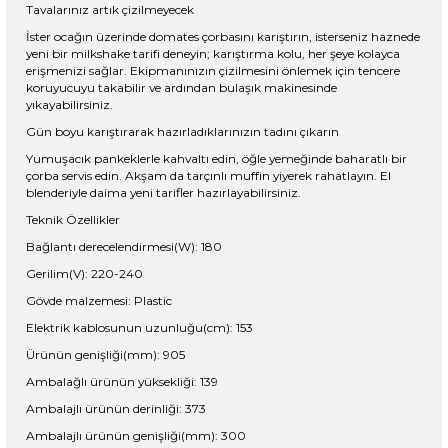
Tavalarınız artık çizilmeyecek
İster ocağın üzerinde domates çorbasını karıştırın, isterseniz haznede
yeni bir milkshake tarifi deneyin; karıştırma kolu, her şeye kolayca
erişmenizi sağlar. Ekipmanınızın çizilmesini önlemek için tencere
koruyucuyu takabilir ve ardından bulaşık makinesinde
yıkayabilirsiniz.
Gün boyu karıştırarak hazırladıklarınızın tadını çıkarın
Yumuşacık pankeklerle kahvaltı edin, öğle yemeğinde baharatlı bir
çorba servis edin. Akşam da tarçınlı muffin yiyerek rahatlayın. El
blenderiyle daima yeni tarifler hazırlayabilirsiniz.
Teknik Özellikler
Bağlantı derecelendirmesi(W): 180
Gerilim(V): 220-240
Gövde malzemesi: Plastic
Elektrik kablosunun uzunluğu(cm): 153
Ürünün genişliği(mm): 905
Ambalağlı ürünün yüksekliği: 139
Ambalajlı ürünün derinliği: 373
Ambalajlı ürünün genişliği(mm): 300