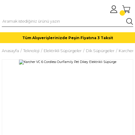
Tüm Alışverişlerinizde Peşin Fiyatına 3 Taksit
Anasayfa
Teknoloji
Elektrikli Süpürgeler
Dik Süpürgeler
Karcher 