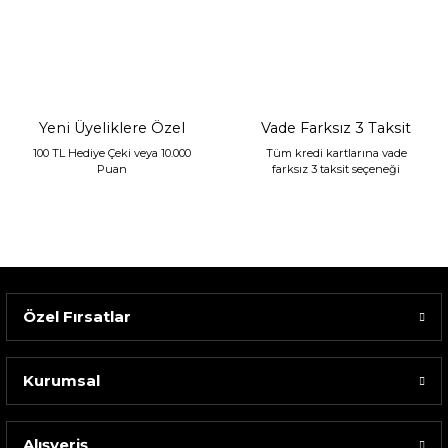
Sarev Jahara Yatak Örtüsü Çift Kişilik Mint
2.400,00 TL
1.680,00 TL
Yeni Üyeliklere Özel
Vade Farksız 3 Taksit
100 TL Hediye Çeki veya 10.000
Tüm kredi kartlarına vade
Puan
farksız 3 taksit seçeneği
Özel Fırsatlar
Kurumsal
Alışveriş