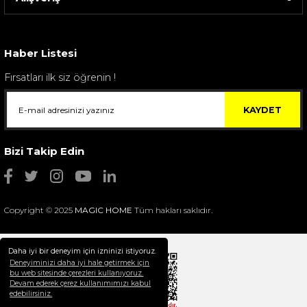
Sarev Elfıda Flanel Nevresim Takımı Çift Kişili...
4.400,00 TL
Haber Listesi
Fırsatları ilk siz öğrenin !
KAYDET
Bizi Takip Edin
Copyright © 2025
MAGIC HOME
Tüm hakları saklıdır.
Daha iyi bir deneyim için izninizi istiyoruz.
Deneyiminizi daha iyi hale getirmek için
bu web sitesinde çerezleri kullanıyoruz.
Devam ederek çerez kullanımımızı kabul
Selim Dekor Chain 15x20 Çerçeve Vizon
edebilirsiniz.