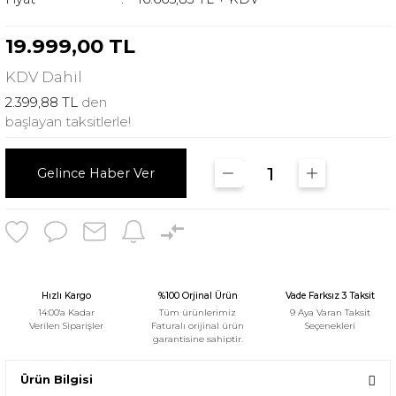
19.999,00 TL
KDV
Dahil
2.399,88 TL
den
başlayan taksitlerle!
Gelince Haber Ver
Hızlı Kargo
%100 Orjinal Ürün
Vade Farksız 3 Taksit
14:00'a Kadar
Tüm ürünlerimiz
9 Aya Varan Taksit
Verilen Siparişler
Faturalı orijinal ürün
Seçenekleri
garantisine sahiptir.
Ürün Bilgisi