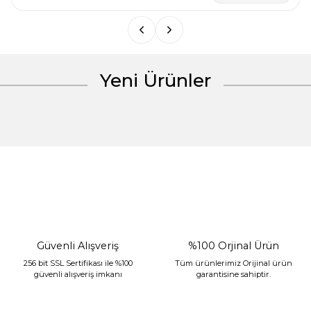
Bu ürüne benzer farklı alternatifler olmalı.
Yeni Ürünler
Gönder
%30 İndirim
Güvenli Alışveriş
%100 Orjinal Ürün
256 bit SSL Sertifikası ile %100
Tüm ürünlerimiz Orijinal ürün
güvenli alışveriş imkanı
garantisine sahiptir.