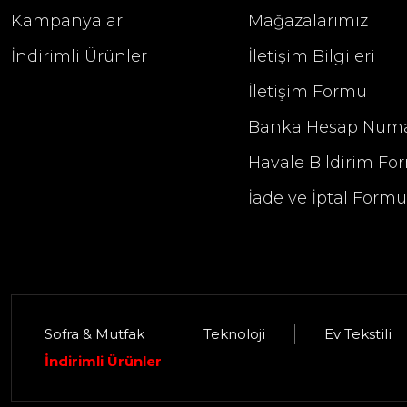
Kampanyalar
Mağazalarımız
İndirimli Ürünler
İletişim Bilgileri
İletişim Formu
Banka Hesap Numa
Havale Bildirim Fo
İade ve İptal Form
Sofra & Mutfak
Teknoloji
Ev Tekstili
Selim Dekor Elise 13x18 Çerçeve Güm
İndirimli Ürünler
1.395,00 TL