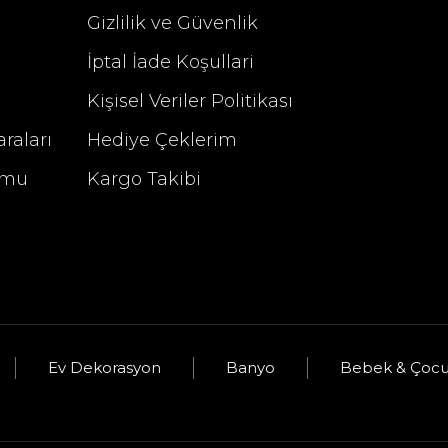
Gizlilik ve Güvenlik
%29 İndirim
İptal İade Koşullari
Kişisel Veriler Politikası
raları
Hediye Çeklerim
rmu
Kargo Takibi
u
Selim Dekor Altıgen Aynalı Tepsi Vizon
Ev Dekorasyon
Banyo
Bebek & Çoc
üş
2.340,00 TL
3.295,00 TL