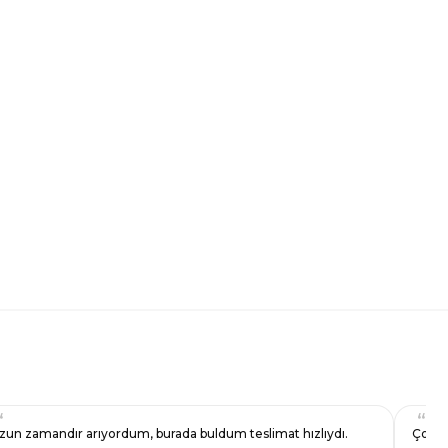
zun zamandır arıyordum, burada buldum teslimat hızlıydı.
Çok s