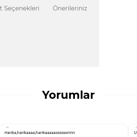
t Seçenekleri
Önerileriniz
ularda yetersiz gördüğünüz noktaları öneri
ğru seçim yapmasına yardımcı olun.
Yorumlar
Harika,harikaaaa,harikaaaaasssssııınnn
U