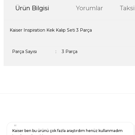
Ürün Bilgisi
Yorumlar
Taksi
Kaiser Inspiration Kek Kalıp Seti 3 Parça
Parça Sayısı
:
3 Parça
Bu ürünün fiyat bilgisi, resim, ürün açıklamalarında ve diğer kon
formunu kullanarak tarafımıza iletebilirsiniz.
Bir dakikanızı ayırın, yorumunuzla başkalarının do
Görüş ve önerileriniz için teşekkür ederiz.
Ürün resmi kalitesiz, bozuk veya görüntülenemiyor.
Yorum Yaz
Ürün açıklamasında eksik bilgiler bulunuyor.
Ürün bilgilerinde hatalar bulunuyor.
Ürün fiyatı diğer sitelerden daha pahalı.
Kaiser ben bu ürünü çok fazla araştırdım henüz kullanmadım