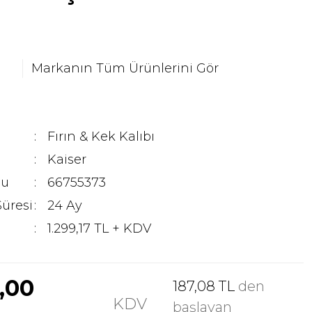
Markanın Tüm Ürünlerini Gör
Fırın & Kek Kalıbı
Kaiser
du
66755373
Süresi
24 Ay
1.299,17 TL + KDV
9,00
187,08 TL
den
KDV
başlayan