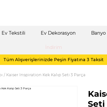
Ev Tekstili
Ev Dekorasyon
Banyo
İndirim
Tüm Alışverişlerinizde Peşin Fiyatına 3 Taksit
bı
Kaiser Inspiration Kek Kalıp Seti 3 Parça
Kais
Seti