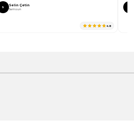
Selin Çetin
S
C
Samsun
4.8