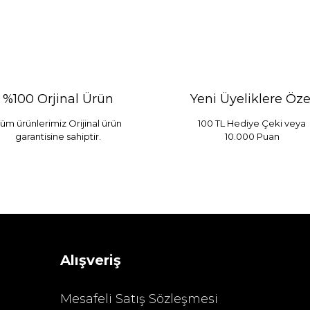
%100 Orjinal Ürün
Yeni Üyeliklere Öze
üm ürünlerimiz Orijinal ürün
100 TL Hediye Çeki veya
garantisine sahiptir.
10.000 Puan
 Mint
Sarev Elfıda Flanel Nevresim Takımı Çift Kişili
 TL
4.400,00 TL
Alışveriş
Mesafeli Satış Sözleşmesi