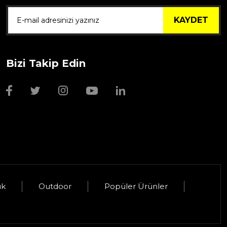
KAYDET
Bizi Takip Edin
Wmf Bıçak Bileyi
1.999,00 TL
uk
Outdoor
Popüler Ürünler