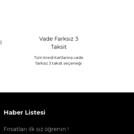
Vade Farksız 3
l
Taksit
Tüm kredi kartlarına vade
farksız 3 taksit seçeneği
Selim Dekor Chain 15x20 Çerçeve Vizon
...
1.595,00 TL
Haber Listesi
Fırsatları ilk siz öğrenin !