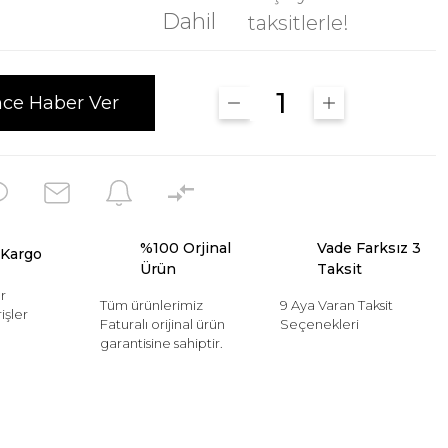
Dahil
taksitlerle!
nce Haber Ver
%100 Orjinal
Vade Farksız 3
 Kargo
Ürün
Taksit
r
Tüm ürünlerimiz
9 Aya Varan Taksit
işler
Faturalı orijinal ürün
Seçenekleri
garantisine sahiptir.