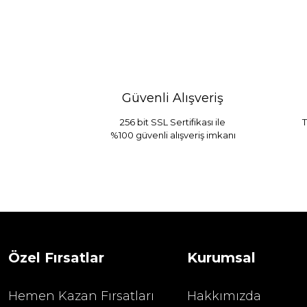
Güvenli Alışveriş
256 bit SSL Sertifikası ile
T
%100 güvenli alışveriş imkanı
Sarev Jahara Yatak Örtüsü Çift Kişilik
1.680,00
2.400,00 TL
Özel Fırsatlar
Kurumsal
Hemen Kazan Fırsatları
Hakkımızda