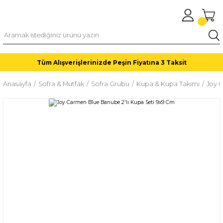
Tüm Alışverişlerinizde Peşin Fiyatına 3 Taksit
Anasayfa
Sofra & Mutfak
Sofra Grubu
Kupa & Kupa Takımı
Joy 