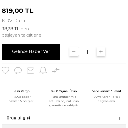
819,00 TL
KDV
Dahil
98,28 TL
den
başlayan taksitlerle!
Gelince Haber Ver
Hızlı Kargo
%100 Orjinal Ürün
Vade Farksız 3 Taksit
14:00'a Kadar
Tüm ürünlerimiz
9 Aya Varan Taksit
Verilen Siparişler
Faturalı orijinal ürün
Seçenekleri
garantisine sahiptir.
Ürün Bilgisi