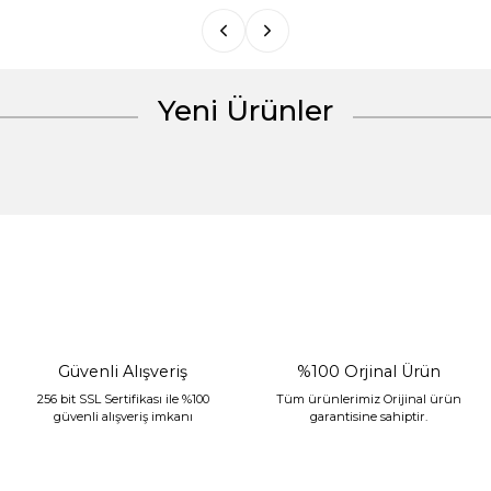
Bu ürüne benzer farklı alternatifler olmalı.
Yeni Ürünler
Gönder
%30 İndirim
Güvenli Alışveriş
%100 Orjinal Ürün
256 bit SSL Sertifikası ile %100
Tüm ürünlerimiz Orijinal ürün
güvenli alışveriş imkanı
garantisine sahiptir.