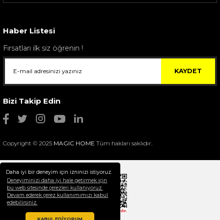
Sarev Elfıda Flanel Nevresim Takımı Çift Kişili...
4.400,00 TL
Haber Listesi
Fırsatları ilk siz öğrenin !
KAYDET
Bizi Takip Edin
Copyright © 2025
MAGIC HOME
Tüm hakları saklıdır.
Daha iyi bir deneyim için izninizi istiyoruz.
Deneyiminizi daha iyi hale getirmek için
bu web sitesinde çerezleri kullanıyoruz.
Devam ederek çerez kullanımımızı kabul
Selim Dekor Chain 15x20 Çerçeve Vizon
edebilirsiniz.
1.595,00 TL
KABUL EDİYORUM