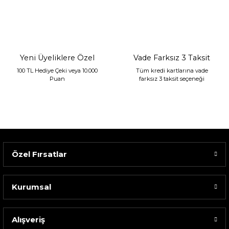
Sarev Jahara Yatak Örtüsü Çift Kişilik Mint
2.400,00 TL
1.680,00 TL
Yeni Üyeliklere Özel
Vade Farksız 3 Taksit
100 TL Hediye Çeki veya 10.000
Tüm kredi kartlarına vade
Puan
farksız 3 taksit seçeneği
Özel Fırsatlar
Kurumsal
Alışveriş