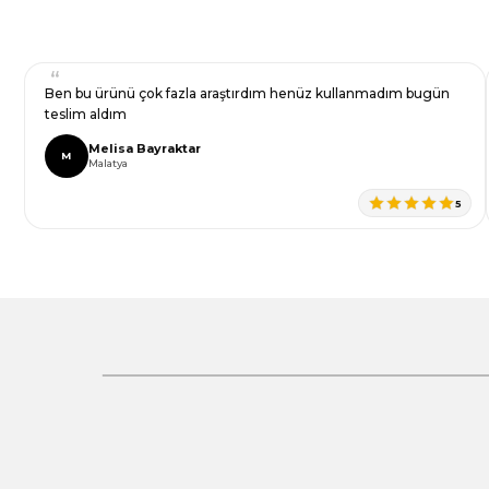
Bu ürüne benzer farklı alternatifler olmalı.
Ben bu ürünü çok fazla araştırdım henüz kullanmadım bugün
teslim aldım
Melisa Bayraktar
M
Malatya
Gönder
5