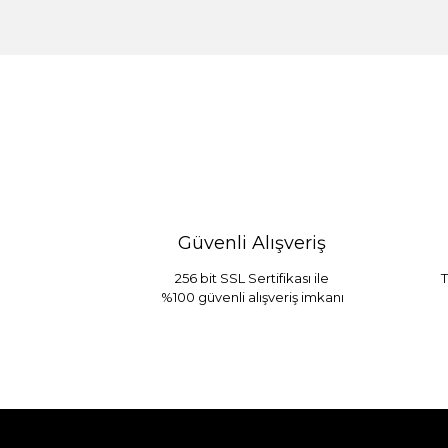
%30 İndirim
Güvenli Alışveriş
256 bit SSL Sertifikası ile
T
%100 güvenli alışveriş imkanı
Sarev Jahara Yatak Örtüsü Çift Kişilik
1.680,00
2.400,00 TL