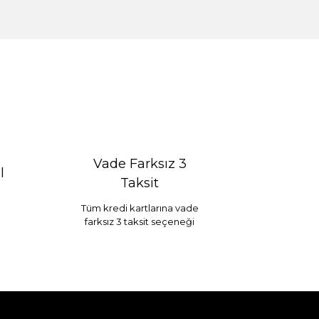
Vade Farksız 3
l
Taksit
Tüm kredi kartlarına vade
farksız 3 taksit seçeneği
Selim Dekor Chain 15x20 Çerçeve Vizon
...
1.595,00 TL