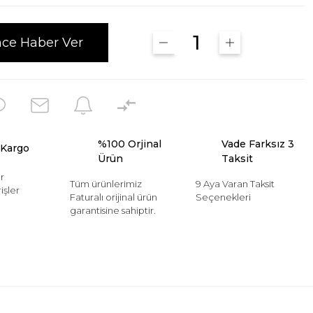
nce Haber Ver
%100 Orjinal
Vade Farksız 3
 Kargo
Ürün
Taksit
r
Tüm ürünlerimiz
9 Aya Varan Taksit
işler
Faturalı orijinal ürün
Seçenekleri
garantisine sahiptir.