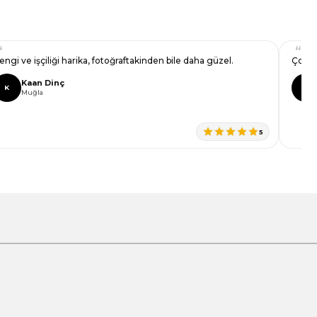
engi ve işçiliği harika, fotoğraftakinden bile daha güzel.
Çok za
Kaan Dinç
K
G
Muğla
5