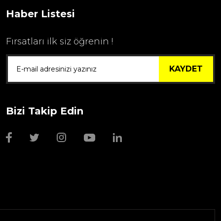
Haber Listesi
Fırsatları ilk siz öğrenin !
KAYDET
Bizi Takip Edin
Wmf Bıçak Bileyi
1.999,00 TL