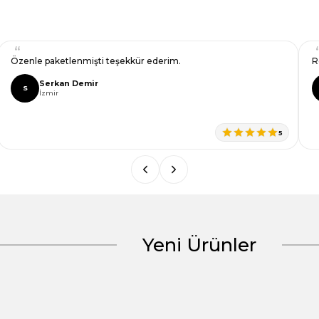
Özenle paketlenmişti teşekkür ederim.
R
Serkan Demir
S
İzmir
5
Yeni Ürünler