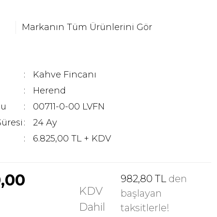
Markanın Tüm Ürünlerini Gör
Kahve Fincanı
Herend
du
00711-0-00 LVFN
Süresi
24 Ay
6.825,00 TL + KDV
0,00
982,80 TL
den
KDV
başlayan
Dahil
taksitlerle!