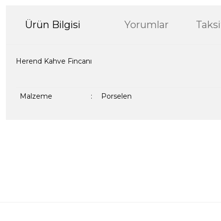
Ürün Bilgisi
Yorumlar
Taksi
Herend Kahve Fincanı
Malzeme
:
Porselen
Bu ürünün fiyat bilgisi, resim, ürün açıklamalarında ve diğer kon
formunu kullanarak tarafımıza iletebilirsiniz.
Bir dakikanızı ayırın, yorumunuzla başkalarının do
Görüş ve önerileriniz için teşekkür ederiz.
Ürün resmi kalitesiz, bozuk veya görüntülenemiyor.
Yorum Yaz
Ürün açıklamasında eksik bilgiler bulunuyor.
Ürün bilgilerinde hatalar bulunuyor.
Ürün fiyatı diğer sitelerden daha pahalı.