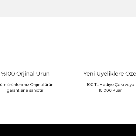
%100 Orjinal Ürün
Yeni Üyeliklere Öze
üm ürünlerimiz Orijinal ürün
100 TL Hediye Çeki veya
garantisine sahiptir.
10.000 Puan
 Mint
Sarev Elfıda Flanel Nevresim Takımı Çift Kişili
 TL
4.400,00 TL