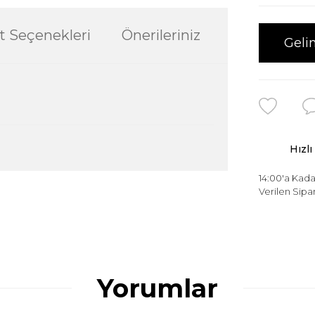
t Seçenekleri
Önerileriniz
Geli
Hızlı
14:00'a Kada
ularda yetersiz gördüğünüz noktaları öneri
Verilen Sipar
ğru seçim yapmasına yardımcı olun.
Yorumlar