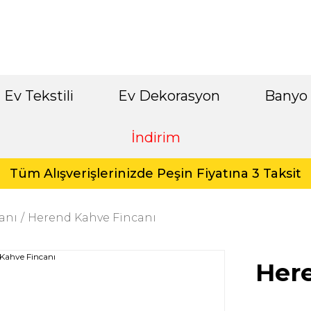
Ev Tekstili
Ev Dekorasyon
Banyo
İndirim
Tüm Alışverişlerinizde Peşin Fiyatına 3 Taksit
anı
Herend Kahve Fincanı
Her