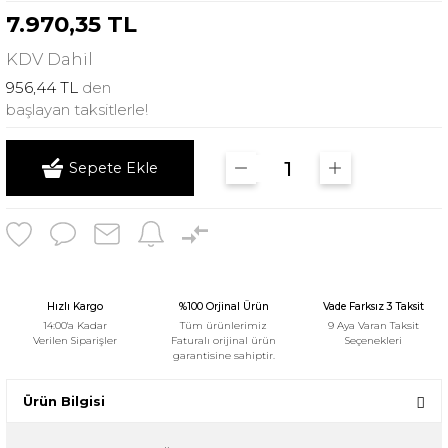
7.970,35 TL
KDV
Dahil
956,44 TL
den
başlayan taksitlerle!
Sepete Ekle
Hızlı Kargo
%100 Orjinal Ürün
Vade Farksız 3 Taksit
14:00'a Kadar
Tüm ürünlerimiz
9 Aya Varan Taksit
Verilen Siparişler
Faturalı orijinal ürün
Seçenekleri
garantisine sahiptir.
Ürün Bilgisi