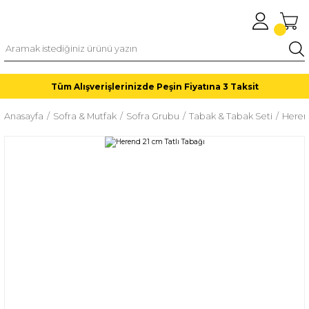
Tüm Alışverişlerinizde Peşin Fiyatına 3 Taksit
Anasayfa
Sofra & Mutfak
Sofra Grubu
Tabak & Tabak Seti
Herend