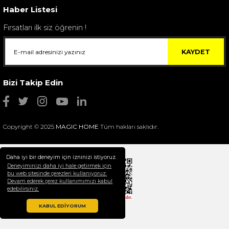
Haber Listesi
Fırsatları ilk siz öğrenin !
KAYDET
Bizi Takip Edin
Copyright © 2025
MAGIC HOME
Tüm hakları saklıdır.
Daha iyi bir deneyim için izninizi istiyoruz.
Deneyiminizi daha iyi hale getirmek için
bu web sitesinde çerezleri kullanıyoruz.
Devam ederek çerez kullanımımızı kabul
Selim Dekor Chain 15x20 Çerçeve Vizon
edebilirsiniz.
1.595,00 TL
KABUL EDİYORUM