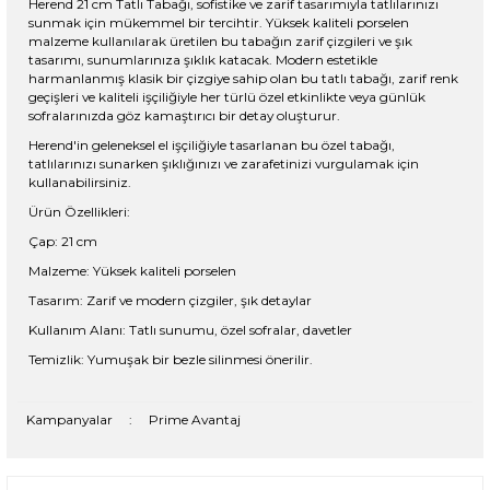
Herend 21 cm Tatlı Tabağı, sofistike ve zarif tasarımıyla tatlılarınızı
sunmak için mükemmel bir tercihtir. Yüksek kaliteli porselen
malzeme kullanılarak üretilen bu tabağın zarif çizgileri ve şık
tasarımı, sunumlarınıza şıklık katacak. Modern estetikle
harmanlanmış klasik bir çizgiye sahip olan bu tatlı tabağı, zarif renk
geçişleri ve kaliteli işçiliğiyle her türlü özel etkinlikte veya günlük
sofralarınızda göz kamaştırıcı bir detay oluşturur.
Herend'in geleneksel el işçiliğiyle tasarlanan bu özel tabağı,
tatlılarınızı sunarken şıklığınızı ve zarafetinizi vurgulamak için
kullanabilirsiniz.
Ürün Özellikleri:
Çap: 21 cm
Malzeme: Yüksek kaliteli porselen
Tasarım: Zarif ve modern çizgiler, şık detaylar
Kullanım Alanı: Tatlı sunumu, özel sofralar, davetler
Temizlik: Yumuşak bir bezle silinmesi önerilir.
Kampanyalar
:
Prime Avantaj