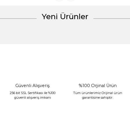
Yeni Ürünler
Gönder
%30 İndirim
Güvenli Alışveriş
%100 Orjinal Ürün
256 bit SSL Sertifikası ile %100
Tüm ürünlerimiz Orijinal ürün
güvenli alışveriş imkanı
garantisine sahiptir.
Sarev Jahara Yatak Örtüsü Çift Kişilik Mint
2.400,00 TL