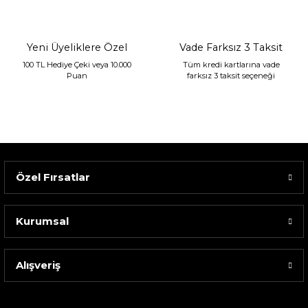
1.680,00 TL
Yeni Üyeliklere Özel
Vade Farksız 3 Taksit
100 TL Hediye Çeki veya 10.000
Tüm kredi kartlarına vade
Puan
farksız 3 taksit seçeneği
Özel Fırsatlar
Kurumsal
Alışveriş
Sarev Elfıda Flanel Nevresim Takımı Çift Kişili...
4.400,00 TL