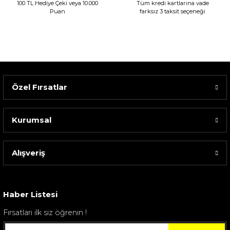
100 TL Hediye Çeki veya 10.000
Tüm kredi kartlarına vade
Puan
farksız 3 taksit seçeneği
Özel Fırsatlar
Kurumsal
Alışveriş
Sarev Elfıda Flanel Nevresim Takımı Çift Kişili...
4.400,00 TL
Haber Listesi
Fırsatları ilk siz öğrenin !