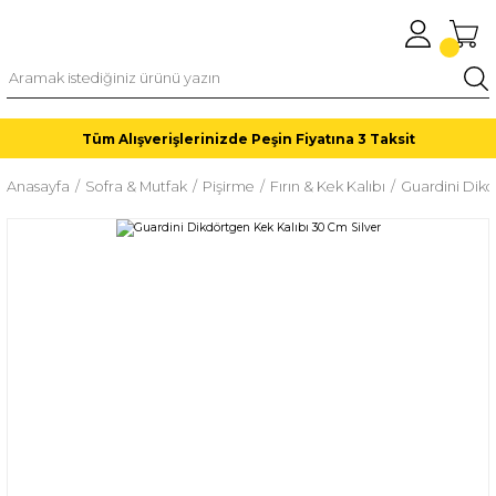
Tüm Alışverişlerinizde Peşin Fiyatına 3 Taksit
Anasayfa
Sofra & Mutfak
Pişirme
Fırın & Kek Kalıbı
Guardini Dikd