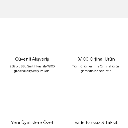
%30 İndirim
Güvenli Alışveriş
%100 Orjinal Ürün
256 bit SSL Sertifikası ile %100
Tüm ürünlerimiz Orijinal ürün
güvenli alışveriş imkanı
garantisine sahiptir.
Sarev Jahara Yatak Örtüsü Çift Kişilik Mint
2.400,00 TL
1.680,00 TL
Yeni Üyeliklere Özel
Vade Farksız 3 Taksit