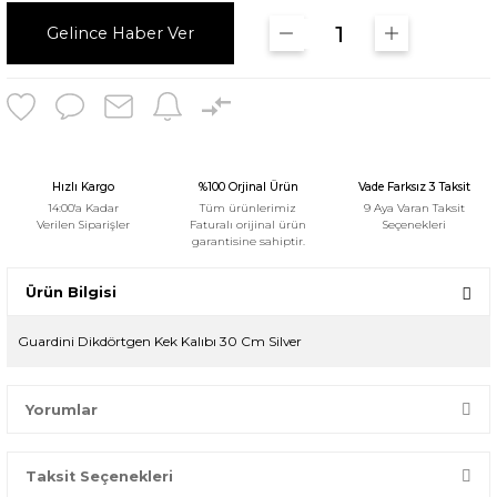
Gelince Haber Ver
Hızlı Kargo
%100 Orjinal Ürün
Vade Farksız 3 Taksit
14:00'a Kadar
Tüm ürünlerimiz
9 Aya Varan Taksit
Verilen Siparişler
Faturalı orijinal ürün
Seçenekleri
garantisine sahiptir.
Ürün Bilgisi
Guardini Dikdörtgen Kek Kalıbı 30 Cm Silver
Yorumlar
Taksit Seçenekleri
Bir dakikanızı ayırın, yorumunuzla başkalarının doğru seçim