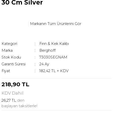
30 Cm Silver
Markanın Tüm Ürünlerini Gör
Kategori
Fırın & Kek Kalıbı
Marka
Berghoff
Stok Kodu
73030SEGNAM
Garanti Süresi
24 Ay
Fiyat
182,42 TL + KDV
218,90 TL
KDV
Dahil
26,27 TL
den
başlayan taksitlerle!