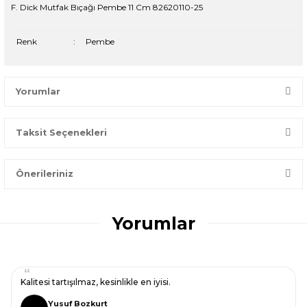
F. Dick Mutfak Bıçağı Pembe 11 Cm 82620110-25
Renk
:
Pembe
Yorumlar
Taksit Seçenekleri
Bir dakikanızı ayırın, yorumunuzla başkalarının doğru seçim
yapmasına yardımcı olun.
Önerileriniz
Yorum Yaz
Bu ürünün fiyat bilgisi, resim, ürün açıklamalarında ve diğer
konularda yetersiz gördüğünüz noktaları öneri formunu
Yorumlar
kullanarak tarafımıza iletebilirsiniz.
Görüş ve önerileriniz için teşekkür ederiz.
Ürün resmi kalitesiz, bozuk veya görüntülenemiyor.
Kalitesi tartışılmaz, kesinlikle en iyisi.
Ürün açıklamasında eksik bilgiler bulunuyor.
Yusuf Bozkurt