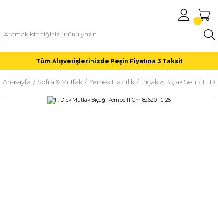
Tüm Alışverişlerinizde Peşin Fiyatına 3 Taksit
Anasayfa
Sofra & Mutfak
Yemek Hazırlık
Bıçak & Bıçak Seti
F. D