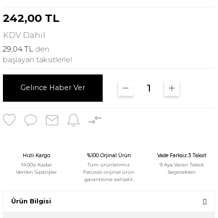
242,00 TL
KDV
Dahil
29,04 TL
den
başlayan taksitlerle!
Gelince Haber Ver
Hızlı Kargo
%100 Orjinal Ürün
Vade Farksız 3 Taksit
14:00'a Kadar
Tüm ürünlerimiz
9 Aya Varan Taksit
Verilen Siparişler
Faturalı orijinal ürün
Seçenekleri
garantisine sahiptir.
Ürün Bilgisi