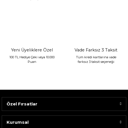
Sarev Jahara Yatak Örtüsü Çift Kişilik Mint
2.400,00 TL
1.680,00 TL
Yeni Üyeliklere Özel
Vade Farksız 3 Taksit
100 TL Hediye Çeki veya 10.000
Tüm kredi kartlarına vade
Puan
farksız 3 taksit seçeneği
Özel Fırsatlar
Kurumsal