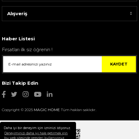
Alışveriş
Sarev Elfıda Flanel Nevresim Takımı Çift Kişili...
4.400,00 TL
Haber Listesi
Fırsatları ilk siz öğrenin !
KAYDET
Bizi Takip Edin
Copyright © 2025
MAGIC HOME
Tüm hakları saklıdır.
Daha iyi bir deneyim için izninizi istiyoruz.
Deneyiminizi daha iyi hale getirmek için
bu web sitesinde çerezleri kullanıyoruz.