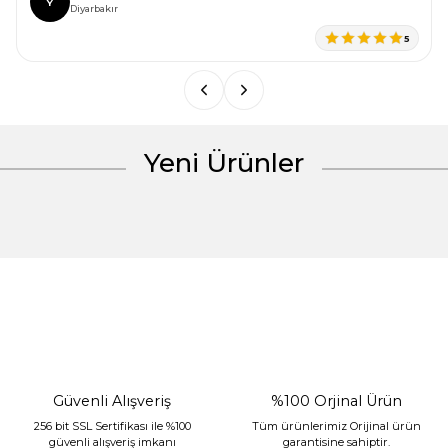
Y
Ürün bilgilerinde hatalar bulunuyor.
Diyarbakır
Ürün fiyatı diğer sitelerden daha pahalı.
5
Bu ürüne benzer farklı alternatifler olmalı.
Yeni Ürünler
Gönder
%30 İndirim
Güvenli Alışveriş
%100 Orjinal Ürün
256 bit SSL Sertifikası ile %100
Tüm ürünlerimiz Orijinal ürün
güvenli alışveriş imkanı
garantisine sahiptir.