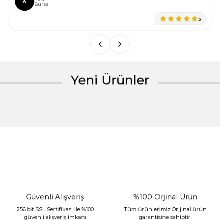
A
Ürün bilgilerinde hatalar bulunuyor.
Bursa
Ürün fiyatı diğer sitelerden daha pahalı.
5
Bu ürüne benzer farklı alternatifler olmalı.
Yeni Ürünler
Gönder
%30 İndirim
Güvenli Alışveriş
%100 Orjinal Ürün
256 bit SSL Sertifikası ile %100
Tüm ürünlerimiz Orijinal ürün
güvenli alışveriş imkanı
garantisine sahiptir.