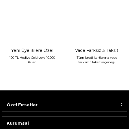
Sarev Jahara Yatak Örtüsü Çift Kişilik Mint
2.400,00 TL
1.680,00 TL
Yeni Üyeliklere Özel
Vade Farksız 3 Taksit
100 TL Hediye Çeki veya 10.000
Tüm kredi kartlarına vade
Puan
farksız 3 taksit seçeneği
Özel Fırsatlar
Kurumsal