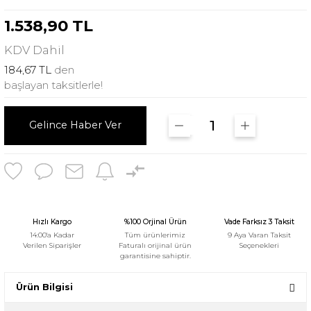
1.538,90 TL
KDV
Dahil
184,67 TL
den
başlayan taksitlerle!
Gelince Haber Ver
Hızlı Kargo
%100 Orjinal Ürün
Vade Farksız 3 Taksit
14:00'a Kadar
Tüm ürünlerimiz
9 Aya Varan Taksit
Verilen Siparişler
Faturalı orijinal ürün
Seçenekleri
garantisine sahiptir.
Ürün Bilgisi