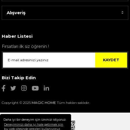
Alışveriş
Sarev Elfıda Flanel Nevresim Takımı Çift Kişili...
4.400,00 TL
Haber Listesi
Fırsatları ilk siz öğrenin !
KAYDET
Bizi Takip Edin
Copyright © 2025
MAGIC HOME
Tüm hakları saklıdır.
Daha iyi bir deneyim için izninizi istiyoruz.
Deneyiminizi daha iyi hale getirmek için
bu web sitesinde çerezleri kullanıyoruz.