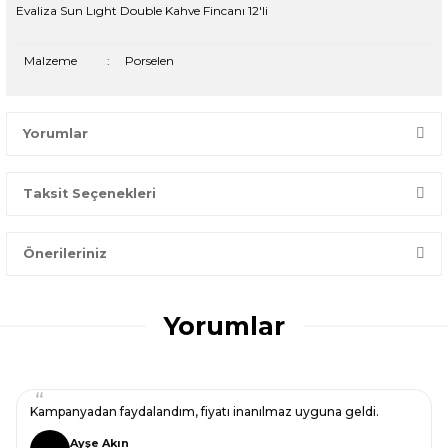
Evaliza Sun Lıght Double Kahve Fincanı 12'li
Malzeme
:
Porselen
Yorumlar
Taksit Seçenekleri
Bir dakikanızı ayırın, yorumunuzla başkalarının doğru seçim
yapmasına yardımcı olun.
Önerileriniz
Yorum Yaz
Bu ürünün fiyat bilgisi, resim, ürün açıklamalarında ve diğer
konularda yetersiz gördüğünüz noktaları öneri formunu
Yorumlar
kullanarak tarafımıza iletebilirsiniz.
Görüş ve önerileriniz için teşekkür ederiz.
Ürün resmi kalitesiz, bozuk veya görüntülenemiyor.
Kampanyadan faydalandım, fiyatı inanılmaz uyguna geldi.
Ürün açıklamasında eksik bilgiler bulunuyor.
Ayşe Akın