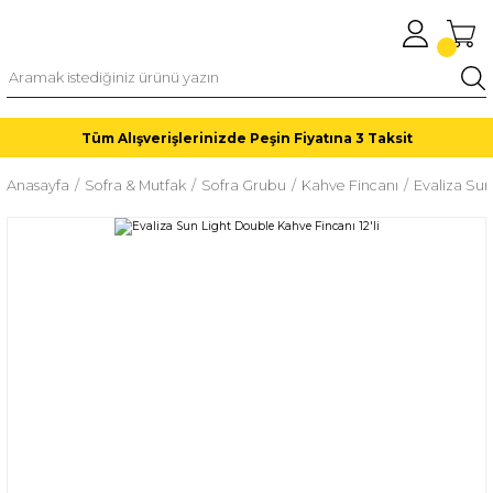
Tüm Alışverişlerinizde Peşin Fiyatına 3 Taksit
Anasayfa
Sofra & Mutfak
Sofra Grubu
Kahve Fincanı
Evaliza Sun