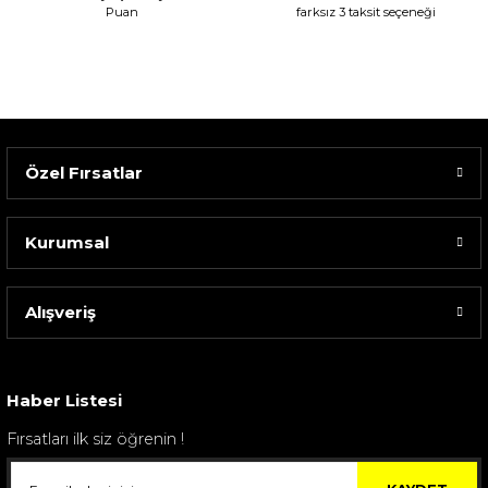
Puan
farksız 3 taksit seçeneği
Özel Fırsatlar
Kurumsal
Alışveriş
Sarev Elfıda Flanel Nevresim Takımı Çift Kişili...
4.400,00 TL
Haber Listesi
Fırsatları ilk siz öğrenin !