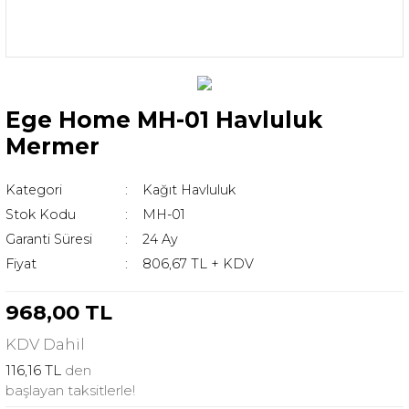
Ege Home MH-01 Havluluk
Mermer
Kategori
Kağıt Havluluk
Stok Kodu
MH-01
Garanti Süresi
24 Ay
Fiyat
806,67 TL + KDV
968,00 TL
KDV
Dahil
116,16 TL
den
başlayan taksitlerle!