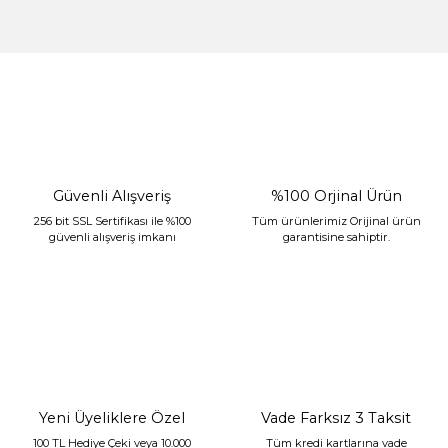
%30 İndirim
Güvenli Alışveriş
%100 Orjinal Ürün
256 bit SSL Sertifikası ile %100
Tüm ürünlerimiz Orijinal ürün
güvenli alışveriş imkanı
garantisine sahiptir.
Sarev Jahara Yatak Örtüsü Çift Kişilik Mint
2.400,00 TL
1.680,00 TL
Yeni Üyeliklere Özel
Vade Farksız 3 Taksit
100 TL Hediye Çeki veya 10.000
Tüm kredi kartlarına vade