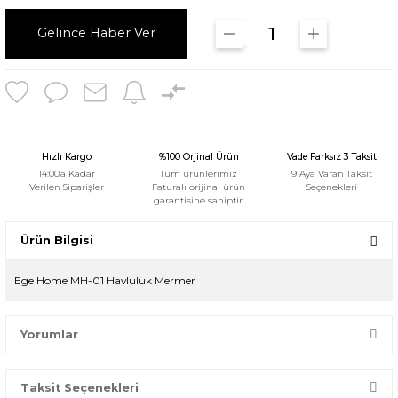
Gelince Haber Ver
Hızlı Kargo
%100 Orjinal Ürün
Vade Farksız 3 Taksit
14:00'a Kadar
Tüm ürünlerimiz
9 Aya Varan Taksit
Verilen Siparişler
Faturalı orijinal ürün
Seçenekleri
garantisine sahiptir.
Ürün Bilgisi
Ege Home MH-01 Havluluk Mermer
Yorumlar
Taksit Seçenekleri