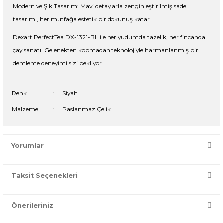
Modern ve Şık Tasarım: Mavi detaylarla zenginleştirilmiş sade
tasarımı, her mutfağa estetik bir dokunuş katar.
Dexart PerfectTea DX-1321-BL ile her yudumda tazelik, her fincanda
çay sanatı! Gelenekten kopmadan teknolojiyle harmanlanmış bir
demleme deneyimi sizi bekliyor.
Renk
:
Siyah
Malzeme
:
Paslanmaz Çelik
Yorumlar
Taksit Seçenekleri
Bir dakikanızı ayırın, yorumunuzla başkalarının doğru seçim
yapmasına yardımcı olun.
Önerileriniz
Yorum Yaz