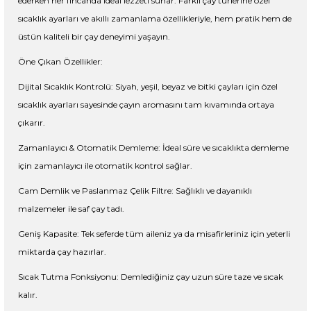
ederken her fincanda ideal lezzeti sunar. Farklı çay türlerine özel
sıcaklık ayarları ve akıllı zamanlama özellikleriyle, hem pratik hem de
üstün kaliteli bir çay deneyimi yaşayın.
Öne Çıkan Özellikler:
Dijital Sıcaklık Kontrolü: Siyah, yeşil, beyaz ve bitki çayları için özel
sıcaklık ayarları sayesinde çayın aromasını tam kıvamında ortaya
çıkarır.
Zamanlayıcı & Otomatik Demleme: İdeal süre ve sıcaklıkta demleme
için zamanlayıcı ile otomatik kontrol sağlar.
Cam Demlik ve Paslanmaz Çelik Filtre: Sağlıklı ve dayanıklı
malzemeler ile saf çay tadı.
Geniş Kapasite: Tek seferde tüm aileniz ya da misafirleriniz için yeterli
miktarda çay hazırlar.
Sıcak Tutma Fonksiyonu: Demlediğiniz çay uzun süre taze ve sıcak
kalır.