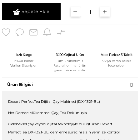
Sepete Ekle
Hızlı Kargo
%100 Orjinal Ürün
Vade Farksız 3 Taksit
14:00'a Kadar
Tüm ürünlerimiz
9 Aya Varan Taksit
Verilen Siparişler
Faturalı orijinal ürün
Seçenekleri
garantisine sahiptir.
Ürün Bilgisi
Dexart PerfectTea Dijital Çay Makinesi (DX-1321-BL)
Her Demde Mükemmel Çay, Tek Dokunuşla
Geleneksel çay keyfini dijital teknolojiyle buluşturan Dexart
PerfectTea DX-1321-BL, demleme sürecini sizin yerinize kontrol