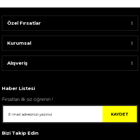
Özel Fırsatlar
Kurumsal
Alışveriş
Sarev Elfıda Flanel Nevresim Takımı Çift Kişili...
4.400,00 TL
Haber Listesi
Fırsatları ilk siz öğrenin !
KAYDET
Bizi Takip Edin