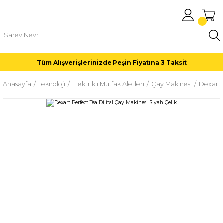
Tüm Alışverişlerinizde Peşin Fiyatına 3 Taksit
Anasayfa
Teknoloji
Elektrikli Mutfak Aletleri
Çay Makinesi
Dexart 