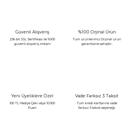
Güvenli Alışveriş
%100 Orjinal Ürün
256 bit SSL Sertifikası ile %100
Tüm ürünlerimiz Orijinal ürün
güvenli alışveriş imkanı
garantisine sahiptir.
Sarev Jahara Yatak Örtüsü Çift Kişilik Mint
2.400,00 TL
1.680,00 TL
Yeni Üyeliklere Özel
Vade Farksız 3 Taksit
100 TL Hediye Çeki veya 10.000
Tüm kredi kartlarına vade
Puan
farksız 3 taksit seçeneği