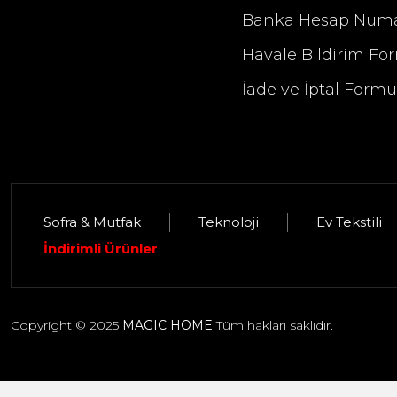
Banka Hesap Numa
Havale Bildirim Fo
İade ve İptal Form
Sofra & Mutfak
Teknoloji
Ev Tekstili
Selim Dekor Elise 13x18 Çerçeve Güm
İndirimli Ürünler
1.395,00 TL
Copyright © 2025
MAGIC HOME
Tüm hakları saklıdır.