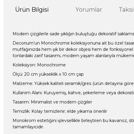
Ürün Bilgisi
Yorumlar
Taksi
Modern çizgilerle sade şıklığın buluştuğu dekoratif sakla
Decorium’un Monochrome koleksiyonuna ait bu özel tasarı
mutfağınızda hem şık bir dekor objesi hem de fonksiyonel 
tonlardaki zarif tasarımı, modern yaşam alanlarıyla müke
Koleksiyon: Monochrome
Ölçü: 20 cm yükseklik x 10 cm çap
Malzeme: Yüksek kaliteli seramik/gres (ürün detayına göre u
Kullanım Alanı: Kuruyemiş, kahve, şekerleme veya dekorati
Tasarım: Minimalist ve modern çizgiler
Temizlik: Kolay temizlenir; elde yıkama önerilir
Monokrom estetiğini işlevsellikle birleştiren bu kavanoz, stil
tamamlayıcıdır.