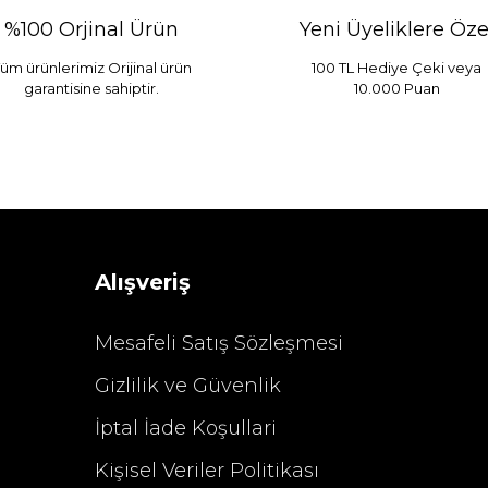
%100 Orjinal Ürün
Yeni Üyeliklere Öze
üm ürünlerimiz Orijinal ürün
100 TL Hediye Çeki veya
garantisine sahiptir.
10.000 Puan
 Mint
Sarev Elfıda Flanel Nevresim Takımı Çift Kişili
 TL
4.400,00 TL
Alışveriş
Mesafeli Satış Sözleşmesi
Gizlilik ve Güvenlik
%29 İndirim
İptal İade Koşullari
Kişisel Veriler Politikası