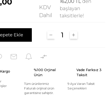
0,00
162,00 TL
den
KDV
başlayan
Dahil
taksitlerle!
epete Ekle
%100 Orjinal
Vade Farksız 3
 Kargo
Ürün
Taksit
r
Tüm ürünlerimiz
9 Aya Varan Taksit
işler
Faturalı orijinal ürün
Seçenekleri
garantisine sahiptir.