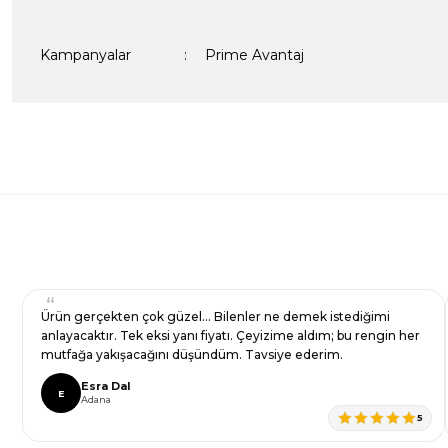
Kampanyalar
:
Prime Avantaj
Bu ürünün fiyat bilgisi, resim, ürün açıklamalarında ve diğer kon
formunu kullanarak tarafımıza iletebilirsiniz.
Bir dakikanızı ayırın, yorumunuzla başkalarının do
Görüş ve önerileriniz için teşekkür ederiz.
Ürün resmi kalitesiz, bozuk veya görüntülenemiyor.
Yorum Yaz
Ürün açıklamasında eksik bilgiler bulunuyor.
Ürün bilgilerinde hatalar bulunuyor.
Ürün fiyatı diğer sitelerden daha pahalı.
Ürün gerçekten çok güzel… Bilenler ne demek istediğimi
Bu ürüne benzer farklı alternatifler olmalı.
anlayacaktır. Tek eksi yanı fiyatı. Çeyizime aldım; bu rengin her
mutfağa yakışacağını düşündüm. Tavsiye ederim.
Esra Dal
E
Adana
5