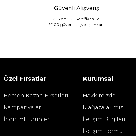
Güvenli Alışveriş
256 bit SSL Sertifikası ile
T
%100 güvenli alışveriş imkanı
Sarev Jahara Yatak Örtüsü Çift Kişilik
1.680,00
2.400,00 TL
Özel Fırsatlar
Kurumsal
Hemen Kazan Fırsatları
Hakkımızda
Kampanyalar
Mağazalarımız
İndirimli Ürünler
İletişim Bilgileri
İletişim Formu