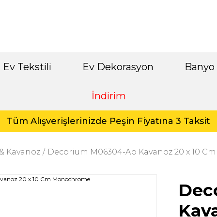
Ev Tekstili
Ev Dekorasyon
Banyo
İndirim
Tüm Alışverişlerinizde Peşin Fiyatına 3 Taksit
 & Kavanoz
Decorium M06304-Ab Kavanoz 20 x 10 
Dec
Kava