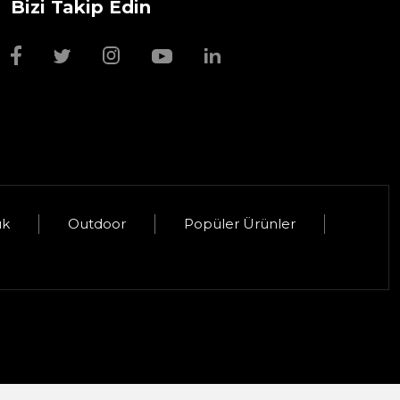
Bizi Takip Edin
Wmf Bıçak Bileyi
1.999,00 TL
uk
Outdoor
Popüler Ürünler