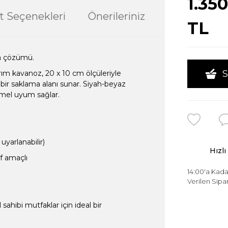
1.35
t Seçenekleri
Önerileriniz
TL
ma çözümü.
S
m kavanoz, 20 x 10 cm ölçüleriyle
bir saklama alanı sunar. Siyah-beyaz
mmel uyum sağlar.
yarlanabilir)
Hızlı
f amaçlı
14:00'a Kada
Verilen Sipar
 sahibi mutfaklar için ideal bir