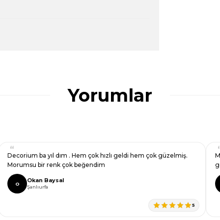
ularda yetersiz gördüğünüz noktaları öneri
ğru seçim yapmasına yardımcı olun.
Yorumlar
Decorium ba yıl dım . Hem çok hızlı geldi hem çok güzelmiş.
M
Morumsu bir renk çok beğendim
g
Okan Baysal
O
Şanlıurfa
5