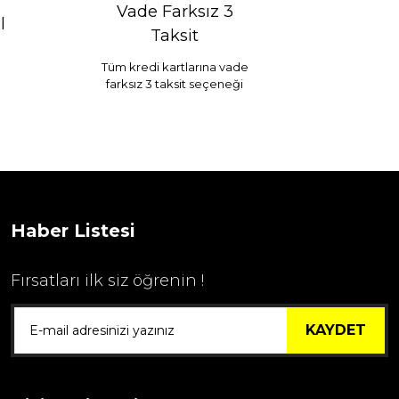
Vade Farksız 3
l
Taksit
Tüm kredi kartlarına vade
farksız 3 taksit seçeneği
Selim Dekor Chain 15x20 Çerçeve Vizon
...
1.595,00 TL
Haber Listesi
Fırsatları ilk siz öğrenin !
KAYDET