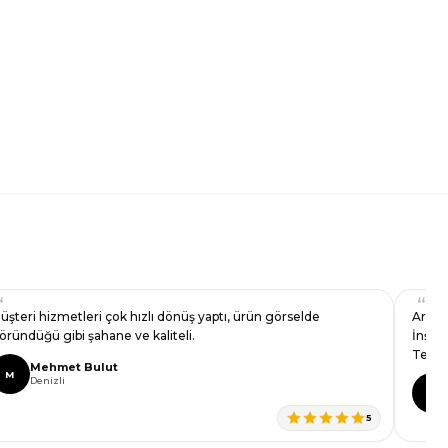
üşteri hizmetleri çok hızlı dönüş yaptı, ürün görselde
Arkad
öründüğü gibi şahane ve kaliteli.
İnşall
Teşek
Mehmet Bulut
M
Denizli
İ
5