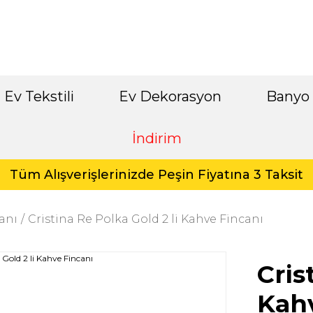
Ev Tekstili
Ev Dekorasyon
Banyo
İndirim
Tüm Alışverişlerinizde Peşin Fiyatına 3 Taksit
anı
Cristina Re Polka Gold 2 li Kahve Fincanı
Cris
Kahv