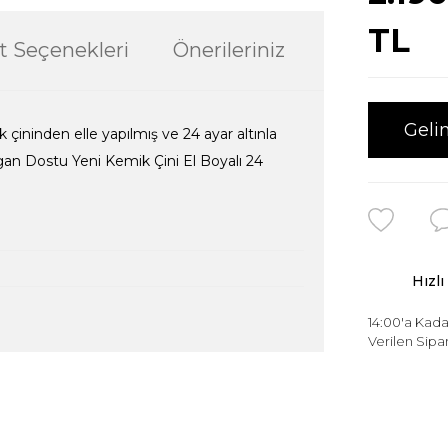
TL
t Seçenekleri
Önerileriniz
Geli
çininden elle yapılmış ve 24 ayar altınla
gan Dostu Yeni Kemik Çini El Boyalı 24
Hızlı
14:00'a Kada
Verilen Sipar
ularda yetersiz gördüğünüz noktaları öneri
ğru seçim yapmasına yardımcı olun.