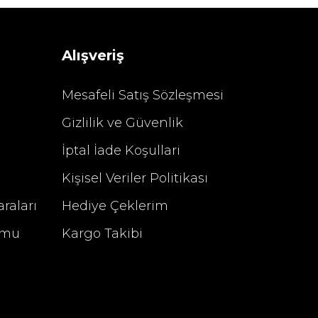
 TL
4.400,00 TL
Alışveriş
Mesafeli Satış Sözleşmesi
Gizlilik ve Güvenlik
%29 İndirim
İptal İade Koşullari
Kişisel Veriler Politikası
raları
Hediye Çeklerim
rmu
Kargo Takibi
u