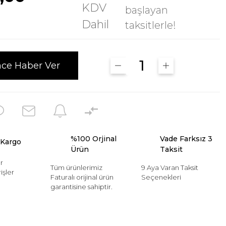
KDV
başlayan
Dahil
taksitlerle!
nce Haber Ver
%100 Orjinal
Vade Farksız 3
 Kargo
Ürün
Taksit
r
Tüm ürünlerimiz
9 Aya Varan Taksit
işler
Faturalı orijinal ürün
Seçenekleri
garantisine sahiptir.