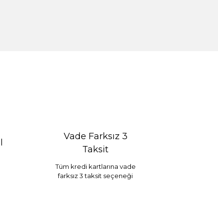
Vade Farksız 3
l
Taksit
Tüm kredi kartlarına vade
farksız 3 taksit seçeneği
Selim Dekor Chain 15x20 Çerçeve Vizon
...
1.595,00 TL