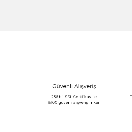
%30 İndirim
Güvenli Alışveriş
256 bit SSL Sertifikası ile
T
%100 güvenli alışveriş imkanı
Sarev Jahara Yatak Örtüsü Çift Kişilik