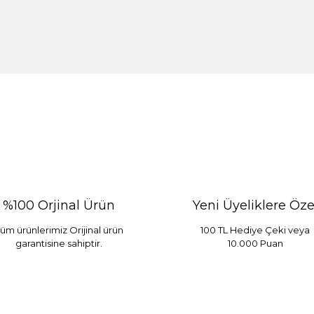
%100 Orjinal Ürün
Yeni Üyeliklere Öze
üm ürünlerimiz Orijinal ürün
100 TL Hediye Çeki veya
garantisine sahiptir.
10.000 Puan
 Mint
Sarev Elfıda Flanel Nevresim Takımı Çift Kişili