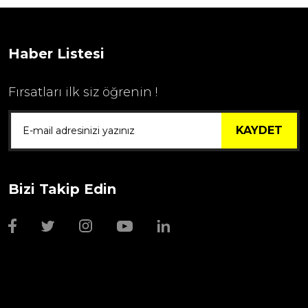
Haber Listesi
Fırsatları ilk siz öğrenin !
KAYDET
Bizi Takip Edin
Wmf Bıçak Bileyi
1.999,00 TL