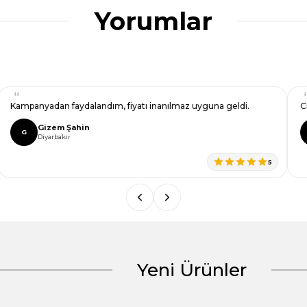
Yorumlar
Kampanyadan faydalandım, fiyatı inanılmaz uyguna geldi.
C
Gizem Şahin
G
Diyarbakır
5
Yeni Ürünler