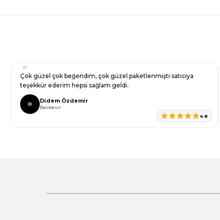
Ürün resmi kalitesiz, bozuk veya görüntülenemiyor.
Yorum Yaz
Ürün açıklamasında eksik bilgiler bulunuyor.
Ürün bilgilerinde hatalar bulunuyor.
Ürün fiyatı diğer sitelerden daha pahalı.
Bu ürüne benzer farklı alternatifler olmalı.
Çok güzel çok beğendim, çok güzel paketlenmişti satıcıya
teşekkür ederim hepsi sağlam geldi.
Didem Özdemir
D
Balıkesir
4.8
Gönder