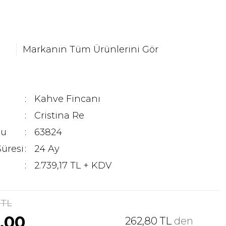
Markanın Tüm Ürünlerini Gör
Kahve Fincanı
Cristina Re
du
63824
Süresi
24 Ay
2.739,17 TL + KDV
 TL
0,00
262,80 TL
den