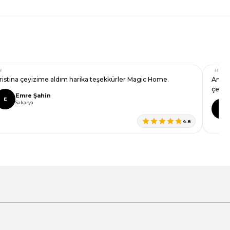
ristina çeyizime aldım harika teşekkürler Magic Home.
Annem
çeyiz
Emre Şahin
E
Sakarya
İ
4.8