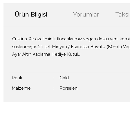
Ürün Bilgisi
Yorumlar
Taksi
Cristina Re özel minik fincanlarımız vegan dostu yeni kemik 
süslenmiştir. 2'li set Minyon / Espresso Boyutu (80mL) Ve
Ayar Altın Kaplama Hediye Kutulu.
Renk
:
Gold
Malzeme
:
Porselen
Bu ürünün fiyat bilgisi, resim, ürün açıklamalarında ve diğer kon
formunu kullanarak tarafımıza iletebilirsiniz.
Bir dakikanızı ayırın, yorumunuzla başkalarının do
Görüş ve önerileriniz için teşekkür ederiz.