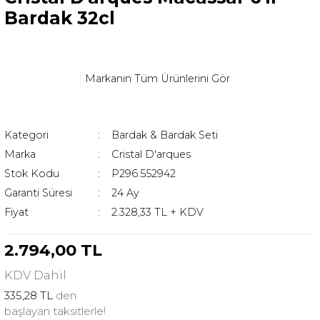
Bardak 32cl
Markanın Tüm Ürünlerini Gör
Kategori
Bardak & Bardak Seti
Marka
Cristal D'arques
Stok Kodu
P296.552942
Garanti Süresi
24 Ay
Fiyat
2.328,33 TL + KDV
2.794,00 TL
KDV
Dahil
335,28 TL
den
başlayan taksitlerle!