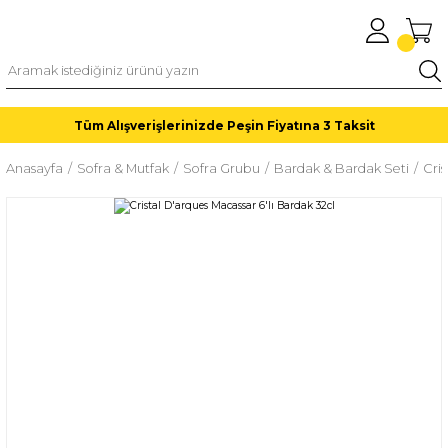
Tüm Alışverişlerinizde Peşin Fiyatına 3 Taksit
Anasayfa
Sofra & Mutfak
Sofra Grubu
Bardak & Bardak Seti
Cris