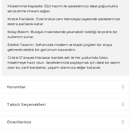
Mükemmel Kapasite: 32cl hacmi ile içeceklerinizi ideal yoğunlukta
servis etme imkanı sağlar.
Kristal Parlaklık: Özel kristal cam teknolojisi sayesinde içeceklerinize
ekstra parlaklık katar.
Kolay Bakım: Bulaşık makinesinde yıkanabilir özelliği ile pratik bir
kullanım sunar.
Estetik Tasarım: Sofranızda modern ve klasik çizgileri bir araya
getirerek estetik bir görünüm kazandırır.
Cristal D'arques Macassar bardak seti ile her yudumda lüksü
hissetmeye hazır olun. Sevdiklerinizle paylaşmak için ideal bir seçim
olan bu zarif bardaklar, yaşam alanınıza değer katacak.
Yorumlar
Taksit Seçenekleri
Bir dakikanızı ayırın, yorumunuzla başkalarının doğru seçim
yapmasına yardımcı olun.
Önerileriniz