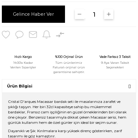
Gelince Haber Ver
Hızlı Kargo
%100 Orjinal Ürün
Vade Farksız 3 Taksit
14:00'a Kadar
Tüm ürünlerimiz
9 Aya Varan Taksit
Verilen Siparişler
Faturalı orijinal ürün
Seçenekleri
garantisine sahiptir.
Ürün Bilgisi
Cristal D'arques Macassar bardak seti ile masalarınıza zarafet ve
şıklığı taşıyın. Her biri 32cl kapasiteye sahip bu mükemmel
bardaklar, Fransız cam işçiliğinin en güzel örneklerinden biri olarak
öne çıkıyor. Benzersiz tasarımıyla dikkat çeken Macassar serisi, hem
günlük kullanım hem de özel günler için ideal bir seçim sunar.
Dayanıklı ve Şık: Kırılmalara karşı yüksek direnç gösterirken, zarif
tasarımı ile göz kamaştırır.