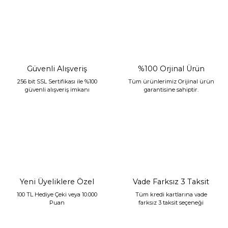
Güvenli Alışveriş
%100 Orjinal Ürün
256 bit SSL Sertifikası ile %100
Tüm ürünlerimiz Orijinal ürün
güvenli alışveriş imkanı
garantisine sahiptir.
Sarev Jahara Yatak Örtüsü Çift Kişilik Mint
2.400,00 TL
1.680,00 TL
Yeni Üyeliklere Özel
Vade Farksız 3 Taksit
100 TL Hediye Çeki veya 10.000
Tüm kredi kartlarına vade
Puan
farksız 3 taksit seçeneği