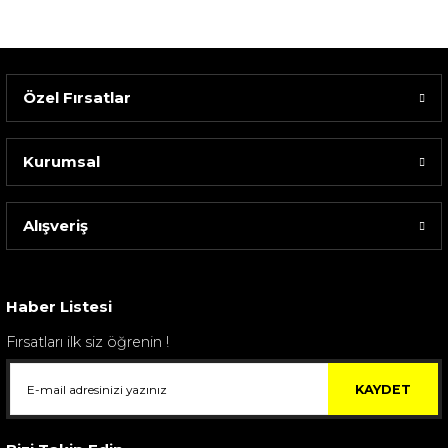
Özel Fırsatlar
Kurumsal
Alışveriş
Sarev Elfıda Flanel Nevresim Takımı Çift Kişili...
4.400,00 TL
Haber Listesi
Fırsatları ilk siz öğrenin !
KAYDET