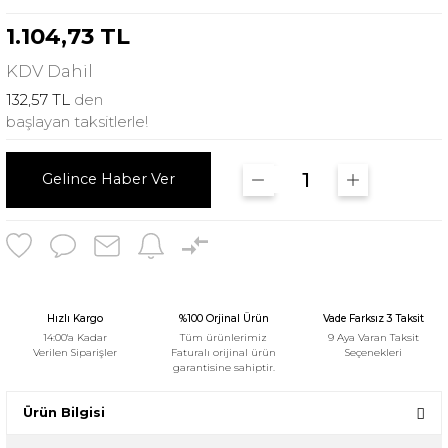
1.104,73 TL
KDV
Dahil
132,57 TL
den
başlayan taksitlerle!
Gelince Haber Ver
Hızlı Kargo
%100 Orjinal Ürün
Vade Farksız 3 Taksit
14:00'a Kadar
Tüm ürünlerimiz
9 Aya Varan Taksit
Verilen Siparişler
Faturalı orijinal ürün
Seçenekleri
garantisine sahiptir.
Ürün Bilgisi