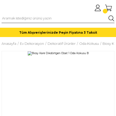
Tüm Alışverişlerinizde Peşin Fiyatına 3 Taksit
Anasayfa
Ev Dekorasyon
Dekoratif Ürünler
Oda Kokusu
Biosy K