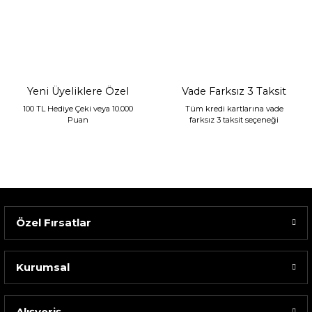
Sarev Jahara Yatak Örtüsü Çift Kişilik Mint
2.400,00 TL
1.680,00 TL
Yeni Üyeliklere Özel
Vade Farksız 3 Taksit
100 TL Hediye Çeki veya 10.000
Tüm kredi kartlarına vade
Puan
farksız 3 taksit seçeneği
Özel Fırsatlar
Kurumsal
Alışveriş