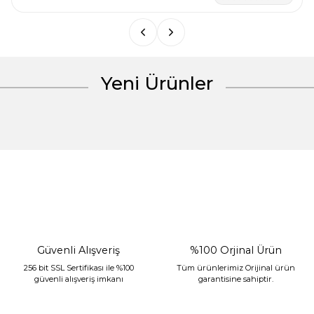
Bu ürüne benzer farklı alternatifler olmalı.
Yeni Ürünler
Gönder
%30 İndirim
Güvenli Alışveriş
%100 Orjinal Ürün
256 bit SSL Sertifikası ile %100
Tüm ürünlerimiz Orijinal ürün
güvenli alışveriş imkanı
garantisine sahiptir.