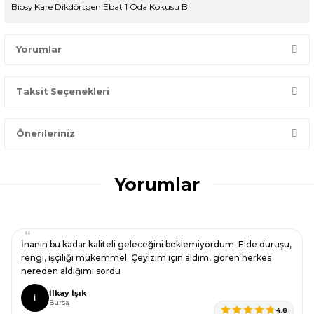
Biosy Kare Dikdörtgen Ebat 1 Oda Kokusu B
Yorumlar
Taksit Seçenekleri
Bir dakikanızı ayırın, yorumunuzla başkalarının doğru seçim
yapmasına yardımcı olun.
Önerileriniz
Yorum Yaz
Bu ürünün fiyat bilgisi, resim, ürün açıklamalarında ve diğer
konularda yetersiz gördüğünüz noktaları öneri formunu
Yorumlar
kullanarak tarafımıza iletebilirsiniz.
Görüş ve önerileriniz için teşekkür ederiz.
Ürün resmi kalitesiz, bozuk veya görüntülenemiyor.
İnanın bu kadar kaliteli geleceğini beklemiyordum. Elde duruşu,
Ürün açıklamasında eksik bilgiler bulunuyor.
rengi, işçiliği mükemmel. Çeyizim için aldım, gören herkes
nereden aldığımı sordu
Ürün bilgilerinde hatalar bulunuyor.
İlkay Işık
Ürün fiyatı diğer sitelerden daha pahalı.
İ
Bursa
4.8