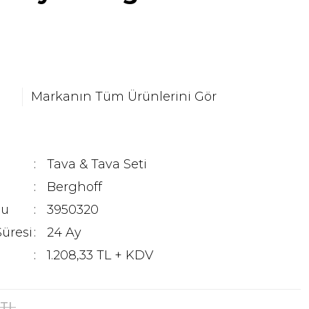
Markanın Tüm Ürünlerini Gör
Tava & Tava Seti
Berghoff
du
3950320
Süresi
24 Ay
1.208,33 TL + KDV
 TL