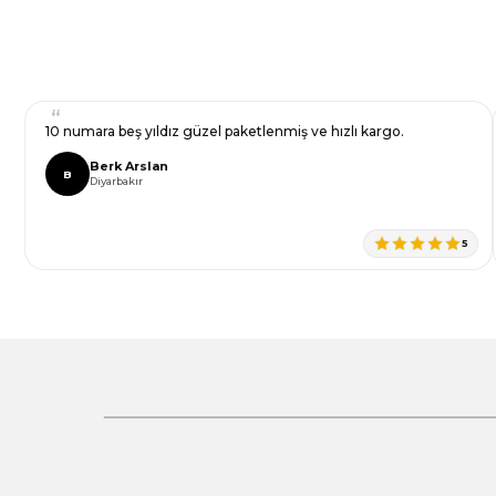
Ürün resmi kalitesiz, bozuk veya görüntülenemiyor.
Yorum Yaz
Ürün açıklamasında eksik bilgiler bulunuyor.
Ürün bilgilerinde hatalar bulunuyor.
Ürün fiyatı diğer sitelerden daha pahalı.
m. Çeyizime aldığım ilk
Rengi ve işçiliği harika, fotoğraftakinden bil
Bu ürüne benzer farklı alternatifler olmalı.
 ve yardımlarınız için
Zübeyde Uçar
Z
Balıkesir
5
Gönder