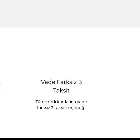
Vade Farksız 3
l
Taksit
Tüm kredi kartlarına vade
farksız 3 taksit seçeneği
Selim Dekor Chain 15x20 Çerçeve Vizon
...
1.595,00 TL