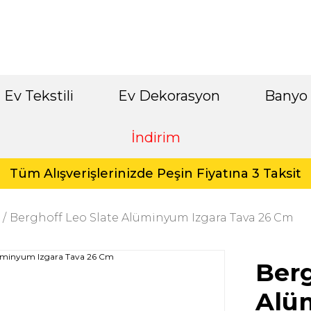
Ev Tekstili
Ev Dekorasyon
Banyo
İndirim
Tüm Alışverişlerinizde Peşin Fiyatına 3 Taksit
Berghoff Leo Slate Alüminyum Izgara Tava 26 Cm
Berg
Alü