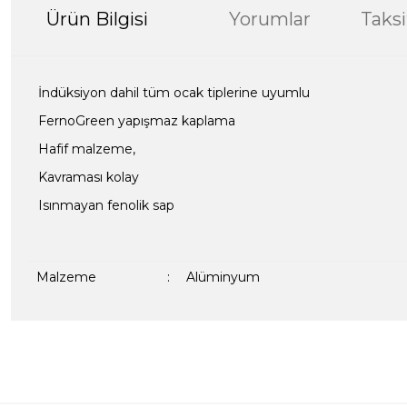
Ürün Bilgisi
Yorumlar
Taksi
İndüksiyon dahil tüm ocak tiplerine uyumlu
FernoGreen yapışmaz kaplama
Hafif malzeme,
Kavraması kolay
Isınmayan fenolik sap
Malzeme
:
Alüminyum
Bu ürünün fiyat bilgisi, resim, ürün açıklamalarında ve diğer kon
formunu kullanarak tarafımıza iletebilirsiniz.
Bir dakikanızı ayırın, yorumunuzla başkalarının do
Görüş ve önerileriniz için teşekkür ederiz.