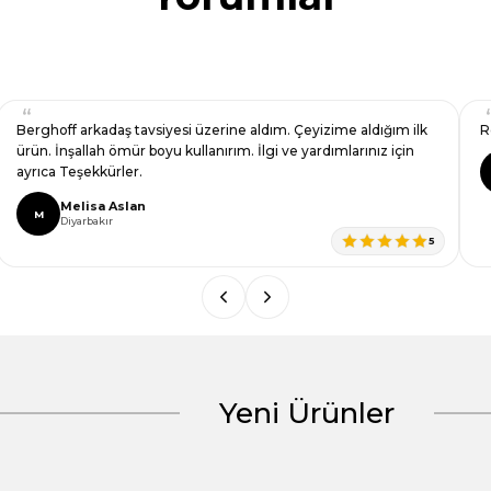
e daha güzel.
Siparişten teslimata kadar herşey kusursuzdu.
Eren Şahin
E
Kayseri
5
Yeni Ürünler