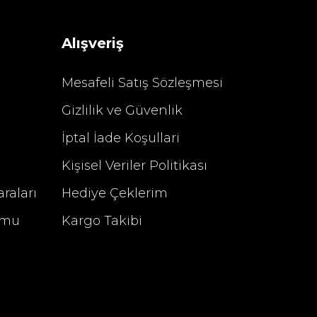
4.400,00 TL
Alışveriş
Mesafeli Satış Sözleşmesi
Gizlilik ve Güvenlik
%29 İndirim
İptal İade Koşullari
Kişisel Veriler Politikası
raları
Hediye Çeklerim
rmu
Kargo Takibi
u