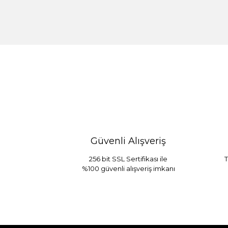
%30 İndirim
Güvenli Alışveriş
256 bit SSL Sertifikası ile
T
%100 güvenli alışveriş imkanı
Sarev Jahara Yatak Örtüsü Çift Kişilik
1.680,00
2.400,00 TL