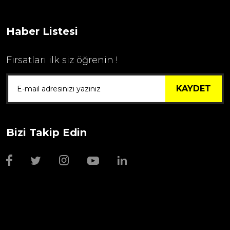
Haber Listesi
Fırsatları ilk siz öğrenin !
KAYDET
Bizi Takip Edin
Wmf Bıçak Bileyi
1.999,00 TL