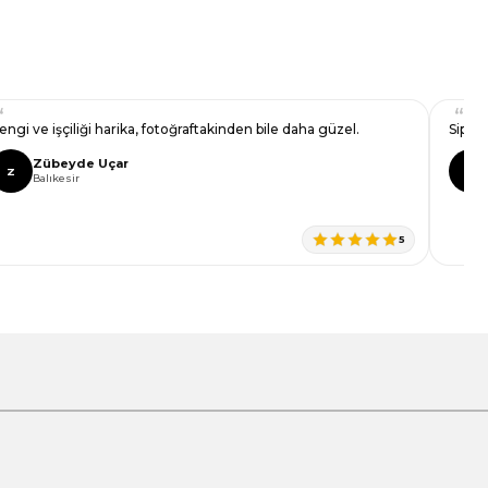
Kalitesi gerçekten farkını hissettiriyor.
Didem Işık
D
Samsun
5