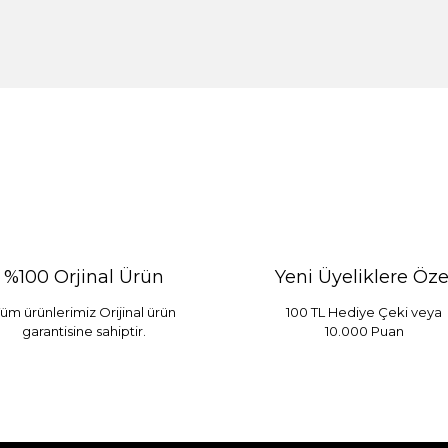
%100 Orjinal Ürün
Yeni Üyeliklere Öze
üm ürünlerimiz Orijinal ürün
100 TL Hediye Çeki veya
garantisine sahiptir.
10.000 Puan
 Mint
Sarev Elfıda Flanel Nevresim Takımı Çift Kişili
 TL