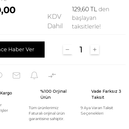
0,00
129,60 TL
den
KDV
başlayan
Dahil
taksitlerle!
nce Haber Ver
%100 Orjinal
Vade Farksız 3
 Kargo
Ürün
Taksit
r
Tüm ürünlerimiz
9 Aya Varan Taksit
işler
Faturalı orijinal ürün
Seçenekleri
garantisine sahiptir.