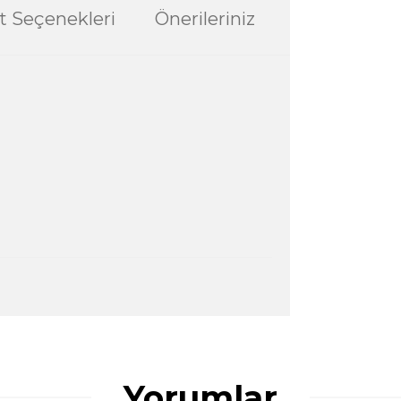
t Seçenekleri
Önerileriniz
ularda yetersiz gördüğünüz noktaları öneri
ğru seçim yapmasına yardımcı olun.
Yorumlar