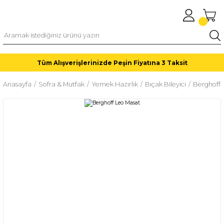
Tüm Alışverişlerinizde Peşin Fiyatına 3 Taksit
Anasayfa
Sofra & Mutfak
Yemek Hazırlık
Bıçak Bileyici
Berghoff 