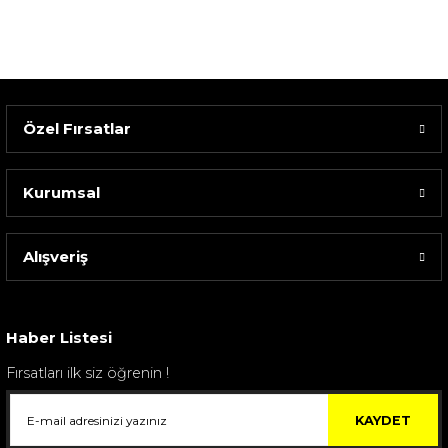
Özel Fırsatlar
Kurumsal
Alışveriş
Sarev Elfıda Flanel Nevresim Takımı Çift Kişili...
4.400,00 TL
Haber Listesi
Fırsatları ilk siz öğrenin !
KAYDET