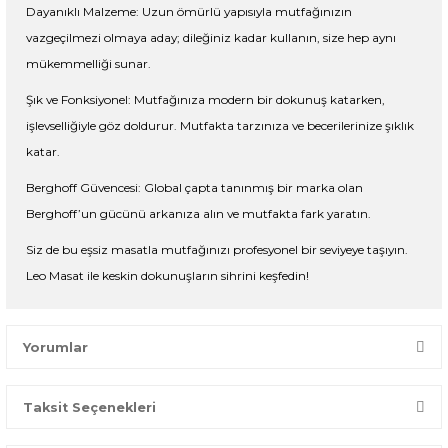
Dayanıklı Malzeme: Uzun ömürlü yapısıyla mutfağınızın
vazgeçilmezi olmaya aday; dileğiniz kadar kullanın, size hep aynı
mükemmelliği sunar.
Şık ve Fonksiyonel: Mutfağınıza modern bir dokunuş katarken,
işlevselliğiyle göz doldurur. Mutfakta tarzınıza ve becerilerinize şıklık
katar.
Berghoff Güvencesi: Global çapta tanınmış bir marka olan
Berghoff’un gücünü arkanıza alın ve mutfakta fark yaratın.
Siz de bu eşsiz masatla mutfağınızı profesyonel bir seviyeye taşıyın.
Leo Masat ile keskin dokunuşların sihrini keşfedin!
Yorumlar
Taksit Seçenekleri
Bir dakikanızı ayırın, yorumunuzla başkalarının doğru seçim
yapmasına yardımcı olun.