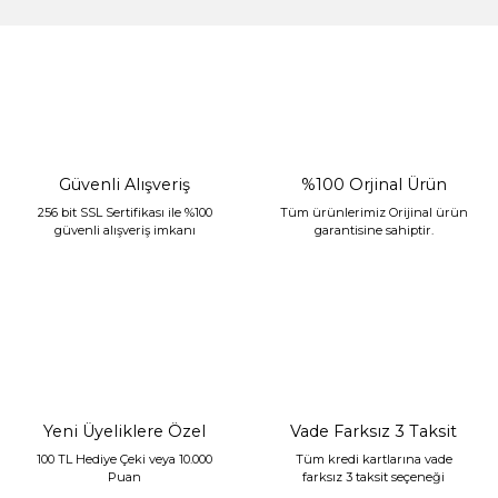
%30 İndirim
Güvenli Alışveriş
%100 Orjinal Ürün
256 bit SSL Sertifikası ile %100
Tüm ürünlerimiz Orijinal ürün
güvenli alışveriş imkanı
garantisine sahiptir.
Sarev Jahara Yatak Örtüsü Çift Kişilik Mint
2.400,00 TL
1.680,00 TL
Yeni Üyeliklere Özel
Vade Farksız 3 Taksit
100 TL Hediye Çeki veya 10.000
Tüm kredi kartlarına vade
Puan
farksız 3 taksit seçeneği