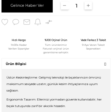
Gelince Haber Ver
Hızlı Kargo
%100 Orjinal Ürün
Vade Farksız 3 Taksit
14:00'a Kadar
Tüm ürünlerimiz
9 Aya Varan Taksit
Verilen Siparişler
Faturalı orijinal ürün
Seçenekleri
garantisine sahiptir.
Ürün Bilgisi
Üstün Keskinleştirme: Gelişmiş teknoloji ile bıçaklarınızın ömrünü
maksimum seviyede uzatın; günlük kesim ihtiyaçlarınıza uyum
sağlasın.
Ergonomik Tasarım: Ellerinizi yormadan güvenle kullanılabilir; her
bıçak tutuşunda zarif bir akıcılık hissedin.