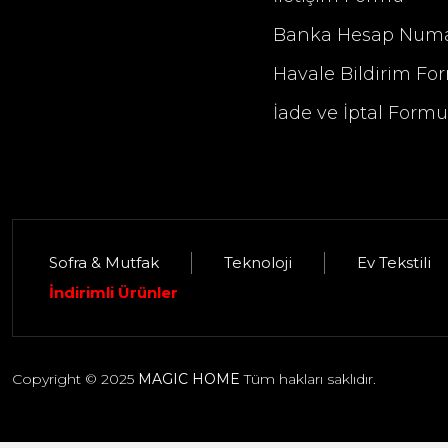
Banka Hesap Numa
Havale Bildirim Fo
İade ve İptal Form
Sofra & Mutfak
Teknoloji
Ev Tekstili
Selim Dekor Elise 13x18 Çerçeve Güm
İndirimli Ürünler
1.395,00 TL
Copyright © 2025
MAGIC HOME
Tüm hakları saklıdır.