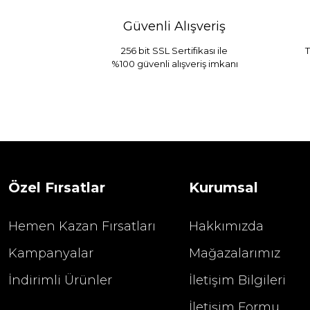
Güvenli Alışveriş
256 bit SSL Sertifikası ile
T
%100 güvenli alışveriş imkanı
Sarev Jahara Yatak Örtüsü Çift Kişilik
1.680,00
2.400,00 TL
Özel Fırsatlar
Kurumsal
Hemen Kazan Fırsatları
Hakkımızda
Kampanyalar
Mağazalarımız
İndirimli Ürünler
İletişim Bilgileri
İletişim Formu