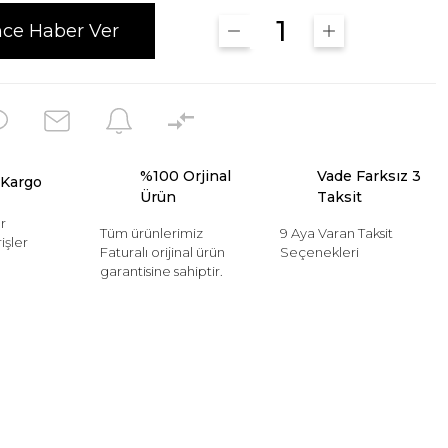
nce Haber Ver
%100 Orjinal
Vade Farksız 3
 Kargo
Ürün
Taksit
r
Tüm ürünlerimiz
9 Aya Varan Taksit
işler
Faturalı orijinal ürün
Seçenekleri
garantisine sahiptir.