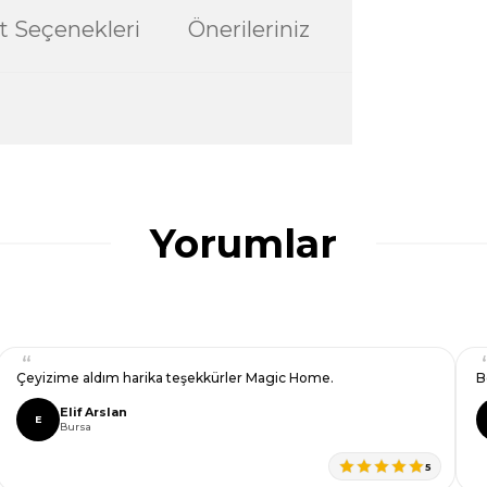
t Seçenekleri
Önerileriniz
ularda yetersiz gördüğünüz noktaları öneri
ğru seçim yapmasına yardımcı olun.
Yorumlar
Çeyizime aldım harika teşekkürler Magic Home.
B
Elif Arslan
E
Bursa
5