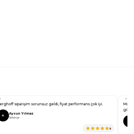
erghoff siparişim sorunsuz geldi, fiyat performans çok iyi.
Müşte
görün
Aysun Yılmaz
A
Sakarya
Z
5