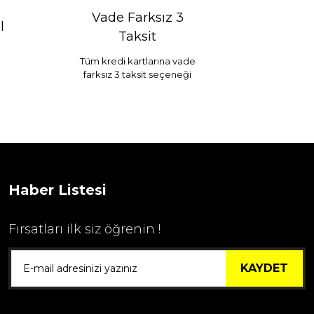
Vade Farksız 3
l
Taksit
Tüm kredi kartlarına vade
farksız 3 taksit seçeneği
Selim Dekor Chain 15x20 Çerçeve Vizon
...
1.595,00 TL
Haber Listesi
Fırsatları ilk siz öğrenin !
KAYDET