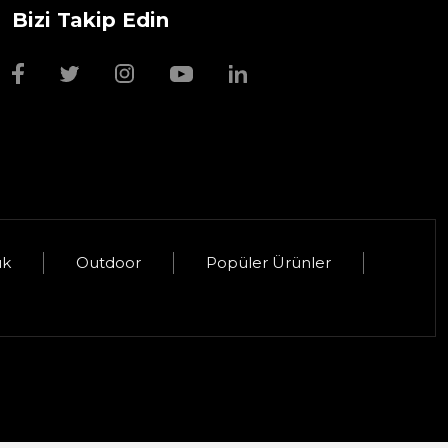
Bizi Takip Edin
Wmf Bıçak Bileyi
1.999,00 TL
uk
Outdoor
Popüler Ürünler