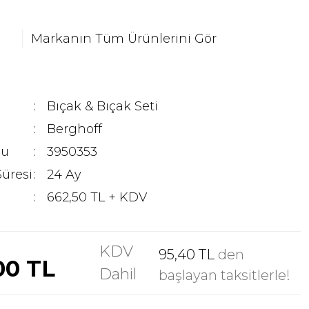
Markanın Tüm Ürünlerini Gör
Bıçak & Bıçak Seti
Berghoff
du
3950353
Süresi
24 Ay
662,50 TL + KDV
KDV
95,40 TL
den
00 TL
Dahil
başlayan taksitlerle!