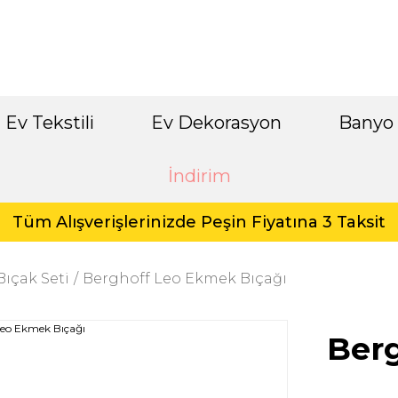
Ev Tekstili
Ev Dekorasyon
Banyo
İndirim
Tüm Alışverişlerinizde Peşin Fiyatına 3 Taksit
Bıçak Seti
Berghoff Leo Ekmek Bıçağı
Ber