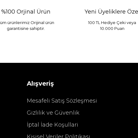
%100 Orjinal Ürün
Yeni Üyeliklere Öze
üm ürünlerimiz Orijinal ürün
100 TL Hediye Çeki veya
garantisine sahiptir.
10.000 Puan
 Mint
Sarev Elfıda Flanel Nevresim Takımı Çift Kişili
 TL
4.400,00 TL
Alışveriş
Mesafeli Satış Sözleşmesi
Gizlilik ve Güvenlik
%29 İndirim
İptal İade Koşullari
Kişisel Veriler Politikası