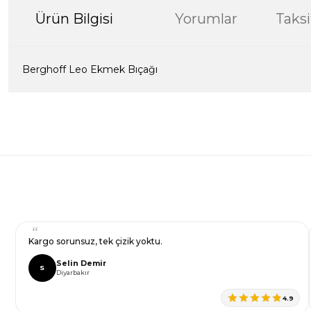
Ürün Bilgisi
Yorumlar
Taksi
Berghoff Leo Ekmek Bıçağı
Bu ürünün fiyat bilgisi, resim, ürün açıklamalarında ve diğer kon
formunu kullanarak tarafımıza iletebilirsiniz.
Bir dakikanızı ayırın, yorumunuzla başkalarının do
Görüş ve önerileriniz için teşekkür ederiz.
Ürün resmi kalitesiz, bozuk veya görüntülenemiyor.
Yorum Yaz
Ürün açıklamasında eksik bilgiler bulunuyor.
Ürün bilgilerinde hatalar bulunuyor.
Ürün fiyatı diğer sitelerden daha pahalı.
Kargo sorunsuz, tek çizik yoktu.
Bu ürüne benzer farklı alternatifler olmalı.
Selin Demir
S
Diyarbakır
4.9