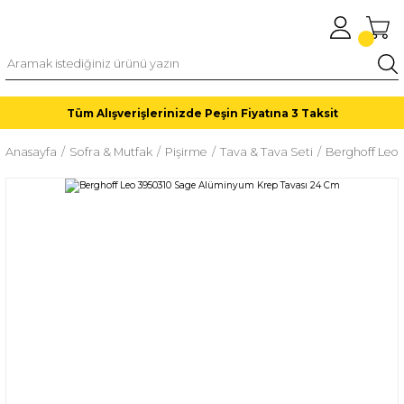
Tüm Alışverişlerinizde Peşin Fiyatına 3 Taksit
Anasayfa
Sofra & Mutfak
Pişirme
Tava & Tava Seti
Berghoff Leo