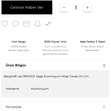
Gelince Haber Ver
Hızlı Kargo
%100 Orjinal Ürün
Vade Farksız 3 Taksit
14:00'a Kadar
Tüm ürünlerimiz
9 Aya Varan Taksit
Verilen Siparişler
Faturalı orijinal ürün
Seçenekleri
garantisine sahiptir.
Ürün Bilgisi
Berghoff Leo 3950310 Sage Alüminyum Krep Tavası 24 Cm
Malzeme
:
Alüminyum
Yorumlar