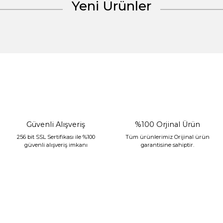
Yeni Ürünler
Gönder
%30 İndirim
Güvenli Alışveriş
%100 Orjinal Ürün
256 bit SSL Sertifikası ile %100
Tüm ürünlerimiz Orijinal ürün
güvenli alışveriş imkanı
garantisine sahiptir.
Sarev Jahara Yatak Örtüsü Çift Kişilik Mint
2.400,00 TL
1.680,00 TL