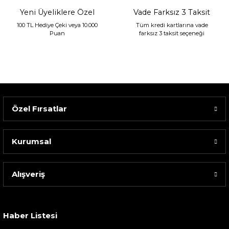
Yeni Üyeliklere Özel
Vade Farksız 3 Taksit
100 TL Hediye Çeki veya 10.000
Tüm kredi kartlarına vade
Puan
farksız 3 taksit seçeneği
Özel Fırsatlar
Kurumsal
Alışveriş
Sarev Elfıda Flanel Nevresim Takımı Çift Kişili...
4.400,00 TL
Haber Listesi