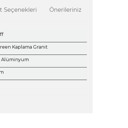
t Seçenekleri
Önerileriniz
ff
reen Kaplama Granit
 Alüminyum
cm
ularda yetersiz gördüğünüz noktaları öneri