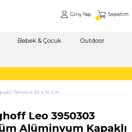
Giriş Yap
Sepetim
Bebek & Çocuk
Outdoor
klı Tencere 24 x 14 Cm
ghoff Leo 3950303
üm Alüminyum Kapaklı