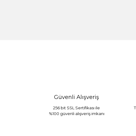
%30 İndirim
Güvenli Alışveriş
256 bit SSL Sertifikası ile
T
%100 güvenli alışveriş imkanı
Sarev Jahara Yatak Örtüsü Çift Kişilik