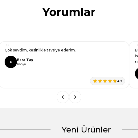
ğru seçim yapmasına yardımcı olun.
Yorumlar
Çok sevdim, kesinlikle tavsiye ederim.
B
i
Esra Taş
r
E
Konya
4.9
Yeni Ürünler