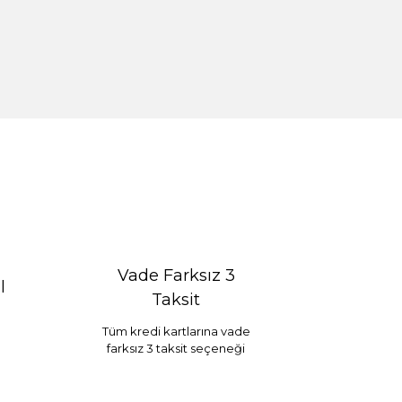
Vade Farksız 3
l
Taksit
Tüm kredi kartlarına vade
farksız 3 taksit seçeneği
Selim Dekor Chain 15x20 Çerçeve Vizon