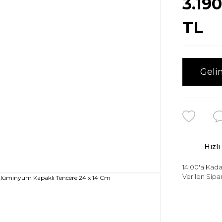
3.19
TL
Geli
Hızlı
14:00'a Kada
Verilen Sipar