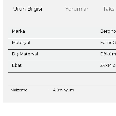
Ürün Bilgisi
Yorumlar
Taksi
Marka
Bergho
Materyal
FernoG
Dış Materyal
Döküm
Ebat
24x14 
Malzeme
:
Alüminyum
Bu ürünün fiyat bilgisi, resim, ürün açıklamalarında ve diğer kon
formunu kullanarak tarafımıza iletebilirsiniz.