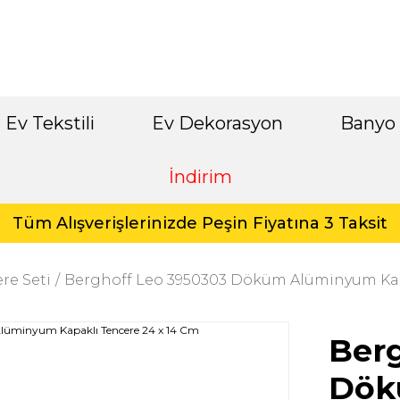
Ev Tekstili
Ev Dekorasyon
Banyo
İndirim
Tüm Alışverişlerinizde Peşin Fiyatına 3 Taksit
re Seti
Berghoff Leo 3950303 Döküm Alüminyum Kapa
Ber
Dök