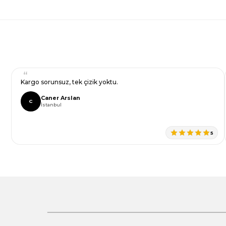
Bir dakikanızı ayırın, yorumunuzla başkalarının do
Görüş ve önerileriniz için teşekkür ederiz.
Ürün resmi kalitesiz, bozuk veya görüntülenemiyor.
Yorum Yaz
Ürün açıklamasında eksik bilgiler bulunuyor.
Ürün bilgilerinde hatalar bulunuyor.
Ürün fiyatı diğer sitelerden daha pahalı.
Kargo sorunsuz, tek çizik yoktu.
Bu ürüne benzer farklı alternatifler olmalı.
Caner Arslan
C
İstanbul
5
Gönder