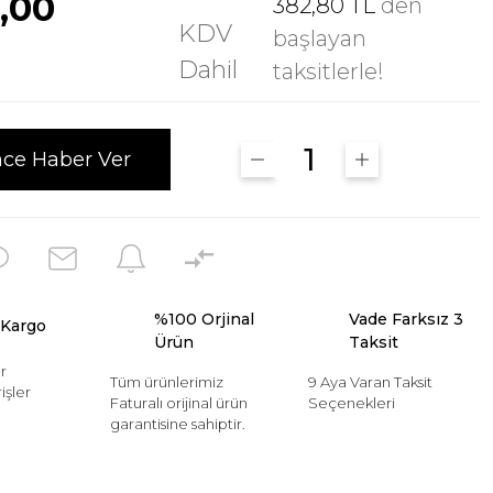
0,00
382,80 TL
den
KDV
başlayan
Dahil
taksitlerle!
nce Haber Ver
%100 Orjinal
Vade Farksız 3
 Kargo
Ürün
Taksit
r
Tüm ürünlerimiz
9 Aya Varan Taksit
işler
Faturalı orijinal ürün
Seçenekleri
garantisine sahiptir.