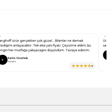
erghoff ürün gerçekten çok güzel… Bilenler ne demek
Ürün 
stediğimi anlayacaktır. Tek eksi yanı fiyatı. Çeyizime aldım; bu
sağla
engin her mutfağa yakışacağını düşündüm. Tavsiye ederim.
C
Selin Civelek
S
Kocaeli
5