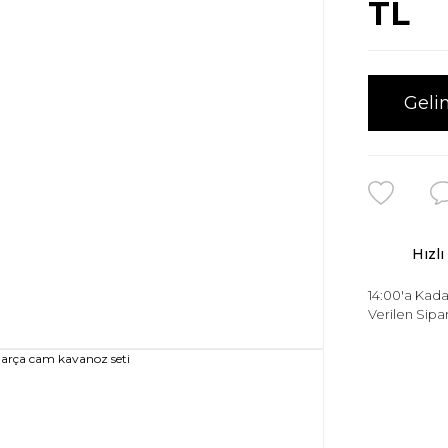
TL
Geli
Hızlı
14:00'a Kada
Verilen Sipar