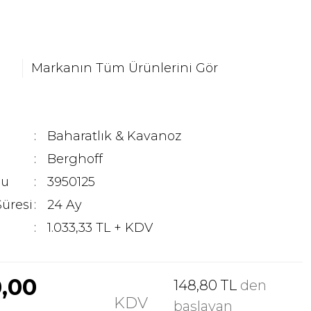
Markanın Tüm Ürünlerini Gör
Baharatlık & Kavanoz
Berghoff
du
3950125
Süresi
24 Ay
1.033,33 TL + KDV
0,00
148,80 TL
den
KDV
başlayan