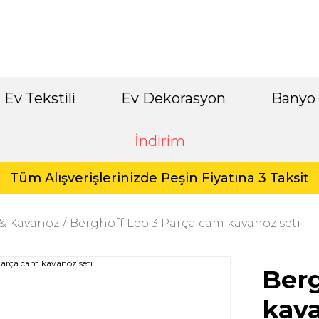
Ev Tekstili
Ev Dekorasyon
Banyo
İndirim
Tüm Alışverişlerinizde Peşin Fiyatına 3 Taksit
 & Kavanoz
Berghoff Leo 3 Parça cam kavanoz seti
Berg
kava