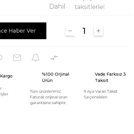
Dahil
taksitlerle!
nce Haber Ver
%100 Orjinal
Vade Farksız 3
 Kargo
Ürün
Taksit
r
Tüm ürünlerimiz
9 Aya Varan Taksit
işler
Faturalı orijinal ürün
Seçenekleri
garantisine sahiptir.