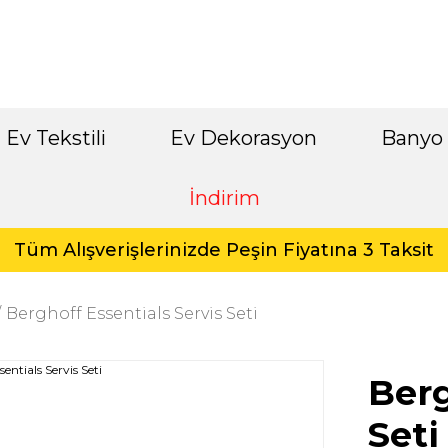
Ev Tekstili
Ev Dekorasyon
Banyo
İndirim
Tüm Alışverişlerinizde Peşin Fiyatına 3 Taksit
Berghoff Essentials Servis Seti
Berg
Seti