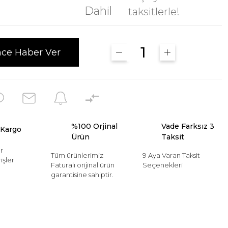
Dahil
taksitlerle!
nce Haber Ver
%100 Orjinal
Vade Farksız 3
 Kargo
Ürün
Taksit
r
Tüm ürünlerimiz
9 Aya Varan Taksit
işler
Faturalı orijinal ürün
Seçenekleri
garantisine sahiptir.