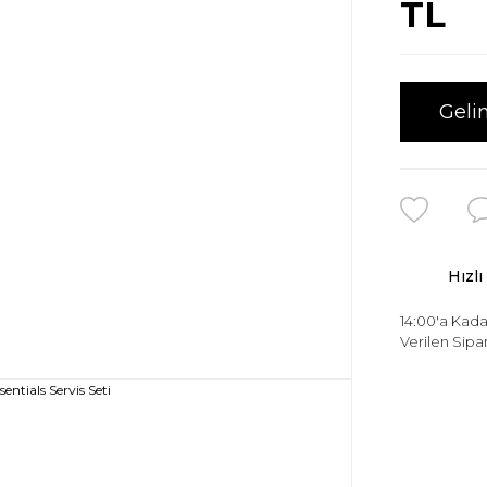
TL
Geli
Hızlı
14:00'a Kada
Verilen Sipar