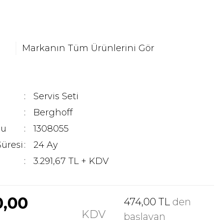
Markanın Tüm Ürünlerini Gör
Servis Seti
Berghoff
du
1308055
Süresi
24 Ay
3.291,67 TL + KDV
0,00
474,00 TL
den
KDV
başlayan