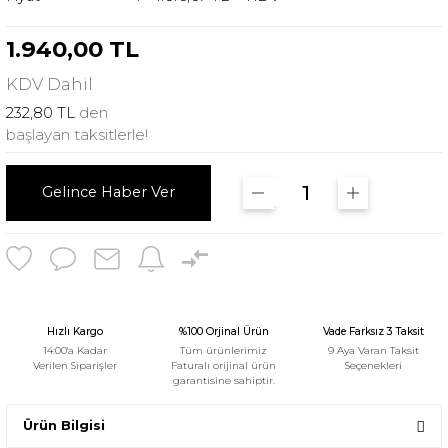
1.940,00 TL
KDV
Dahil
232,80 TL
den
başlayan taksitlerle!
Gelince Haber Ver
Hızlı Kargo
%100 Orjinal Ürün
Vade Farksız 3 Taksit
14:00'a Kadar
Tüm ürünlerimiz
9 Aya Varan Taksit
Verilen Siparişler
Faturalı orijinal ürün
Seçenekleri
garantisine sahiptir.
Ürün Bilgisi