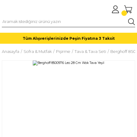
Tüm Alışverişlerinizde Peşin Fiyatına 3 Taksit
Anasayfa
Sofra & Mutfak
Pişirme
Tava & Tava Seti
Berghoff 850