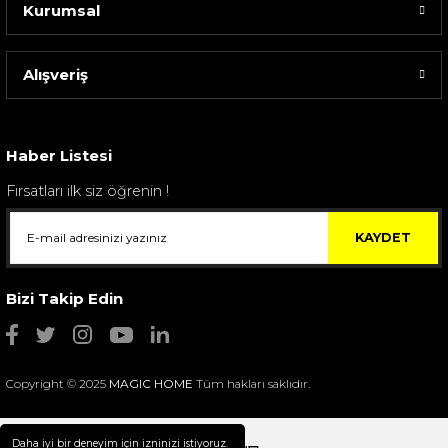
Kurumsal
Alışveriş
Sarev Elfıda Flanel Nevresim Takımı Çift Kişili...
4.400,00 TL
Haber Listesi
Fırsatları ilk siz öğrenin !
KAYDET
Bizi Takip Edin
Copyright © 2025
MAGIC HOME
Tüm hakları saklıdır.
Daha iyi bir deneyim için izninizi istiyoruz.