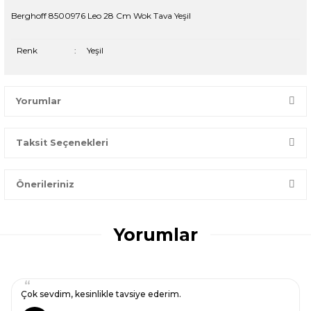
Berghoff 8500976 Leo 28 Cm Wok Tava Yeşil
Renk
:
Yeşil
Yorumlar
Taksit Seçenekleri
Bir dakikanızı ayırın, yorumunuzla başkalarının doğru seçim
yapmasına yardımcı olun.
Önerileriniz
Yorum Yaz
Bu ürünün fiyat bilgisi, resim, ürün açıklamalarında ve diğer
konularda yetersiz gördüğünüz noktaları öneri formunu
Yorumlar
kullanarak tarafımıza iletebilirsiniz.
Görüş ve önerileriniz için teşekkür ederiz.
Ürün resmi kalitesiz, bozuk veya görüntülenemiyor.
Çok sevdim, kesinlikle tavsiye ederim.
Ürün açıklamasında eksik bilgiler bulunuyor.