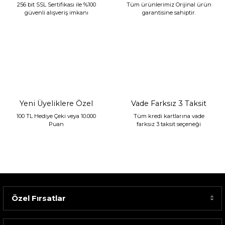
256 bit SSL Sertifikası ile %100
Tüm ürünlerimiz Orijinal ürün
güvenli alışveriş imkanı
garantisine sahiptir.
Sarev Jahara Yatak Örtüsü Çift Kişilik Mint
2.400,00 TL
1.680,00 TL
Yeni Üyeliklere Özel
Vade Farksız 3 Taksit
100 TL Hediye Çeki veya 10.000
Tüm kredi kartlarına vade
Puan
farksız 3 taksit seçeneği
Özel Fırsatlar