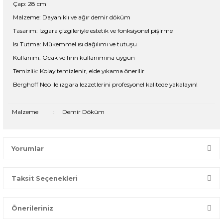
Çap: 28 cm
Malzeme: Dayanıklı ve ağır demir döküm
Tasarım: Izgara çizgileriyle estetik ve fonksiyonel pişirme
Isı Tutma: Mükemmel ısı dağılımı ve tutuşu
Kullanım: Ocak ve fırın kullanımına uygun
Temizlik: Kolay temizlenir, elde yıkama önerilir
Berghoff Neo ile ızgara lezzetlerini profesyonel kalitede yakalayın!
Malzeme
:
Demir Döküm
Yorumlar
Taksit Seçenekleri
Bir dakikanızı ayırın, yorumunuzla başkalarının doğru seçim
yapmasına yardımcı olun.
Önerileriniz