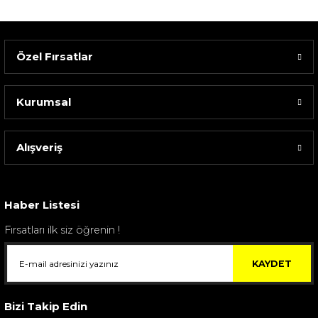
Özel Fırsatlar
Kurumsal
Alışveriş
Sarev Elfıda Flanel Nevresim Takımı Çift Kişili...
4.400,00 TL
Haber Listesi
Fırsatları ilk siz öğrenin !
KAYDET
Bizi Takip Edin