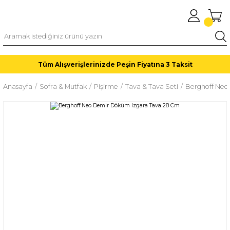
Tüm Alışverişlerinizde Peşin Fiyatına 3 Taksit
Anasayfa
Sofra & Mutfak
Pişirme
Tava & Tava Seti
Berghoff Neo