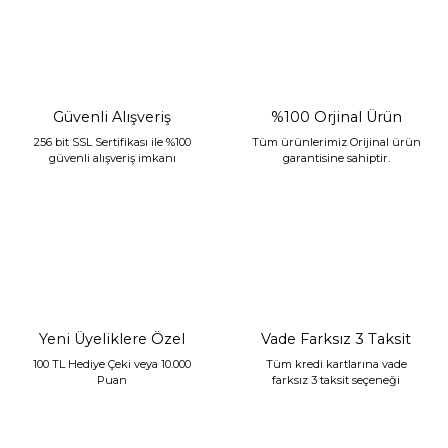
Güvenli Alışveriş
%100 Orjinal Ürün
256 bit SSL Sertifikası ile %100
Tüm ürünlerimiz Orijinal ürün
güvenli alışveriş imkanı
garantisine sahiptir.
Sarev Jahara Yatak Örtüsü Çift Kişilik Mint
2.400,00 TL
1.680,00 TL
Yeni Üyeliklere Özel
Vade Farksız 3 Taksit
100 TL Hediye Çeki veya 10.000
Tüm kredi kartlarına vade
Puan
farksız 3 taksit seçeneği