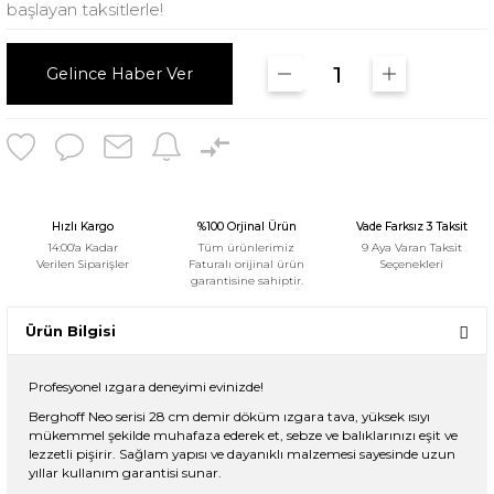
başlayan taksitlerle!
Gelince Haber Ver
Hızlı Kargo
%100 Orjinal Ürün
Vade Farksız 3 Taksit
14:00'a Kadar
Tüm ürünlerimiz
9 Aya Varan Taksit
Verilen Siparişler
Faturalı orijinal ürün
Seçenekleri
garantisine sahiptir.
Ürün Bilgisi
Profesyonel ızgara deneyimi evinizde!
Berghoff Neo serisi 28 cm demir döküm ızgara tava, yüksek ısıyı
mükemmel şekilde muhafaza ederek et, sebze ve balıklarınızı eşit ve
lezzetli pişirir. Sağlam yapısı ve dayanıklı malzemesi sayesinde uzun
yıllar kullanım garantisi sunar.