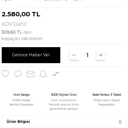
2.580,00 TL
KDV
Dahil
309,60 TL
den
başlayan taksitlerle!
Gelince Haber Ver
Hızlı Kargo
%100 Orjinal Ürün
Vade Farksız 3 Taksit
14:00'a Kadar
Tüm ürünlerimiz
9 Aya Varan Taksit
Verilen Siparişler
Faturalı orijinal ürün
Seçenekleri
garantisine sahiptir.
Ürün Bilgisi