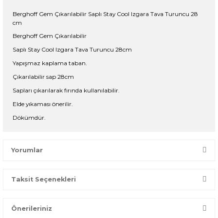
Berghoff Gem Çıkarılabilir Saplı Stay Cool Izgara Tava Turuncu 28
cm
Berghoff Gem Çıkarılabilir
Saplı Stay Cool Izgara Tava Turuncu 28cm
Yapışmaz kaplama taban.
Çıkarılabilir sap 28cm
Sapları çıkarılarak fırında kullanılabilir.
Elde yıkaması önerilir.
Dökümdür.
Yorumlar
Taksit Seçenekleri
Bir dakikanızı ayırın, yorumunuzla başkalarının doğru seçim
yapmasına yardımcı olun.
Önerileriniz