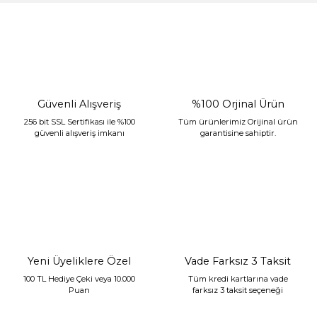
Güvenli Alışveriş
%100 Orjinal Ürün
256 bit SSL Sertifikası ile %100
Tüm ürünlerimiz Orijinal ürün
güvenli alışveriş imkanı
garantisine sahiptir.
Sarev Jahara Yatak Örtüsü Çift Kişilik Mint
2.400,00 TL
1.680,00 TL
Yeni Üyeliklere Özel
Vade Farksız 3 Taksit
100 TL Hediye Çeki veya 10.000
Tüm kredi kartlarına vade
Puan
farksız 3 taksit seçeneği