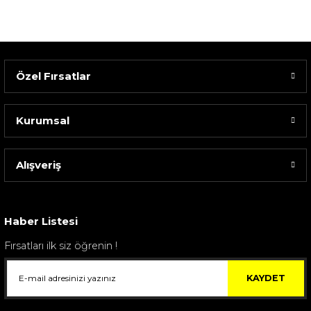
Özel Fırsatlar
Kurumsal
Alışveriş
Sarev Elfıda Flanel Nevresim Takımı Çift Kişili...
4.400,00 TL
Haber Listesi
Fırsatları ilk siz öğrenin !
KAYDET