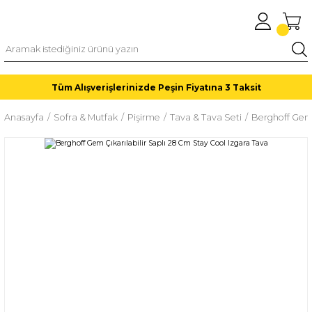
Tüm Alışverişlerinizde Peşin Fiyatına 3 Taksit
Anasayfa
Sofra & Mutfak
Pişirme
Tava & Tava Seti
Berghoff Gem 