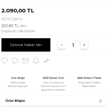
2.090,00 TL
KDV
Dahil
250,80 TL
den
başlayan taksitlerle!
Gelince Haber Ver
Hızlı Kargo
%100 Orjinal Ürün
Vade Farksız 3 Taksit
14:00'a Kadar
Tüm ürünlerimiz
9 Aya Varan Taksit
Verilen Siparişler
Faturalı orijinal ürün
Seçenekleri
garantisine sahiptir.
Ürün Bilgisi