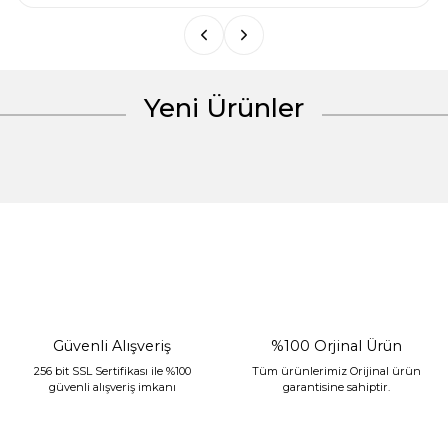
Bu ürüne benzer farklı alternatifler olmalı.
Yeni Ürünler
Gönder
%30 İndirim
Güvenli Alışveriş
%100 Orjinal Ürün
256 bit SSL Sertifikası ile %100
Tüm ürünlerimiz Orijinal ürün
güvenli alışveriş imkanı
garantisine sahiptir.