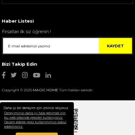
Sarev Elfıda Flanel Nevresim Takımı Çift Kişili...
4.400,00 TL
Haber Listesi
Fırsatları ilk siz öğrenin !
KAYDET
Bizi Takip Edin
Copyright © 2025
MAGIC HOME
Tüm hakları saklıdır.
Daha iyi bir deneyim için izninizi istiyoruz.
Deneyiminizi daha iyi hale getirmek için
bu web sitesinde çerezleri kullanıyoruz.
Devam ederek çerez kullanımımızı kabul
Selim Dekor Chain 15x20 Çerçeve Vizon
edebilirsiniz.