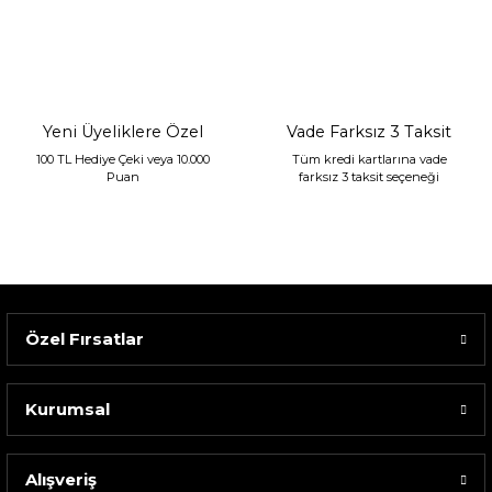
Sarev Jahara Yatak Örtüsü Çift Kişilik Mint
2.400,00 TL
1.680,00 TL
Yeni Üyeliklere Özel
Vade Farksız 3 Taksit
100 TL Hediye Çeki veya 10.000
Tüm kredi kartlarına vade
Puan
farksız 3 taksit seçeneği
Özel Fırsatlar
Kurumsal
Alışveriş