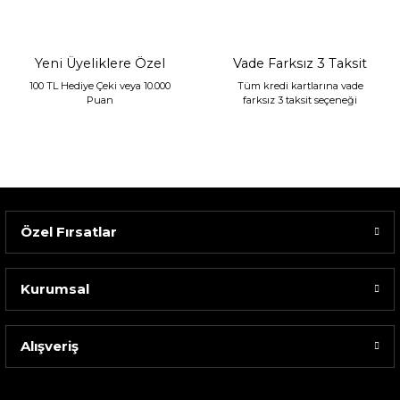
1.680,00 TL
Yeni Üyeliklere Özel
Vade Farksız 3 Taksit
100 TL Hediye Çeki veya 10.000
Tüm kredi kartlarına vade
Puan
farksız 3 taksit seçeneği
Özel Fırsatlar
Kurumsal
Alışveriş
Sarev Elfıda Flanel Nevresim Takımı Çift Kişili...
4.400,00 TL