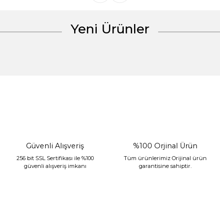
Yeni Ürünler
Gönder
%30 İndirim
Güvenli Alışveriş
%100 Orjinal Ürün
256 bit SSL Sertifikası ile %100
Tüm ürünlerimiz Orijinal ürün
güvenli alışveriş imkanı
garantisine sahiptir.
Sarev Jahara Yatak Örtüsü Çift Kişilik Mint
2.400,00 TL