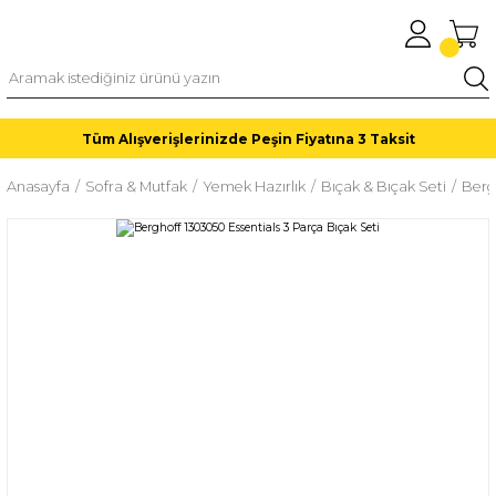
Tüm Alışverişlerinizde Peşin Fiyatına 3 Taksit
Anasayfa
Sofra & Mutfak
Yemek Hazırlık
Bıçak & Bıçak Seti
Berg