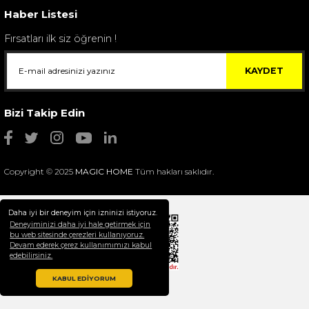
Haber Listesi
Fırsatları ilk siz öğrenin !
KAYDET
Bizi Takip Edin
Copyright © 2025
MAGIC HOME
Tüm hakları saklıdır.
Daha iyi bir deneyim için izninizi istiyoruz.
Deneyiminizi daha iyi hale getirmek için
bu web sitesinde çerezleri kullanıyoruz.
Devam ederek çerez kullanımımızı kabul
Selim Dekor Chain 15x20 Çerçeve Vizon
edebilirsiniz.
1.595,00 TL
KABUL EDİYORUM