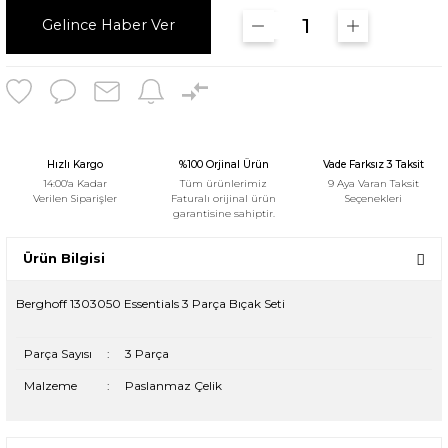
Gelince Haber Ver
Hızlı Kargo
%100 Orjinal Ürün
Vade Farksız 3 Taksit
14:00'a Kadar
Tüm ürünlerimiz
9 Aya Varan Taksit
Verilen Siparişler
Faturalı orijinal ürün
Seçenekleri
garantisine sahiptir.
Ürün Bilgisi
Berghoff 1303050 Essentials 3 Parça Bıçak Seti
Parça Sayısı
:
3 Parça
Malzeme
:
Paslanmaz Çelik