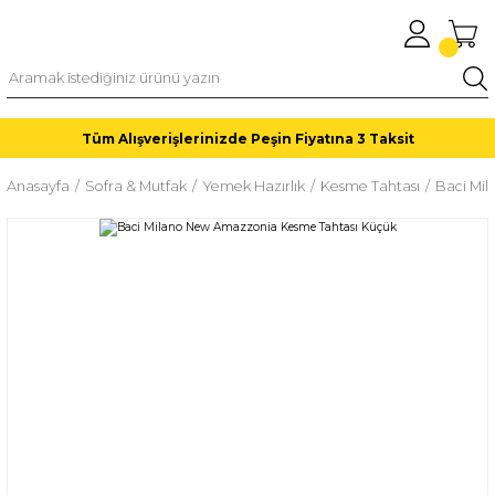
Tüm Alışverişlerinizde Peşin Fiyatına 3 Taksit
Anasayfa
Sofra & Mutfak
Yemek Hazırlık
Kesme Tahtası
Baci Mi