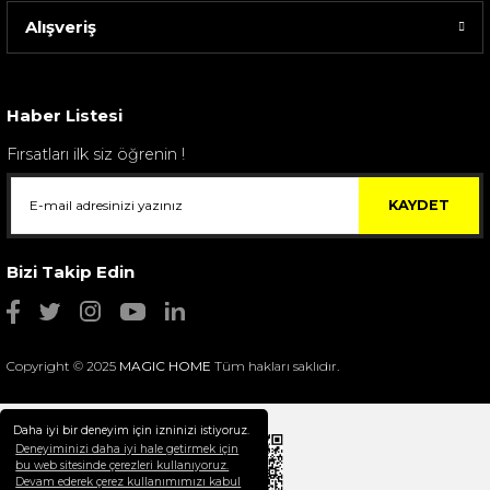
Alışveriş
Sarev Elfıda Flanel Nevresim Takımı Çift Kişili...
4.400,00 TL
Haber Listesi
Fırsatları ilk siz öğrenin !
KAYDET
Bizi Takip Edin
Copyright © 2025
MAGIC HOME
Tüm hakları saklıdır.
Daha iyi bir deneyim için izninizi istiyoruz.
Deneyiminizi daha iyi hale getirmek için
bu web sitesinde çerezleri kullanıyoruz.
Devam ederek çerez kullanımımızı kabul