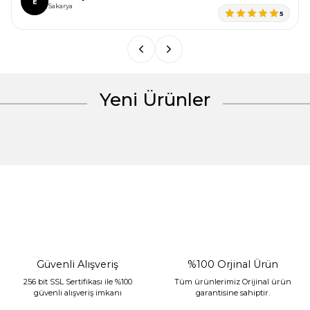
Ürün fiyatı diğer sitelerden daha pahalı.
E
Sakarya
5
Bu ürüne benzer farklı alternatifler olmalı.
Yeni Ürünler
Gönder
%30 İndirim
Güvenli Alışveriş
%100 Orjinal Ürün
256 bit SSL Sertifikası ile %100
Tüm ürünlerimiz Orijinal ürün
güvenli alışveriş imkanı
garantisine sahiptir.