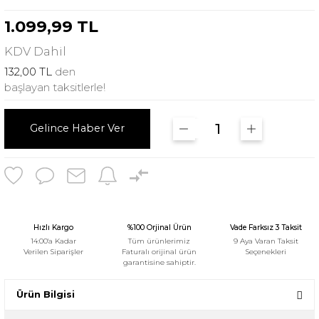
1.099,99 TL
KDV
Dahil
132,00 TL
den
başlayan taksitlerle!
Gelince Haber Ver
Hızlı Kargo
%100 Orjinal Ürün
Vade Farksız 3 Taksit
14:00'a Kadar
Tüm ürünlerimiz
9 Aya Varan Taksit
Verilen Siparişler
Faturalı orijinal ürün
Seçenekleri
garantisine sahiptir.
Ürün Bilgisi