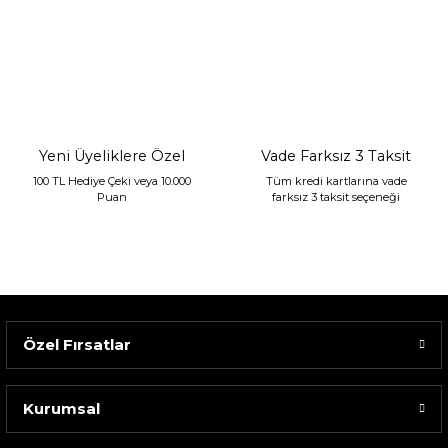
Sarev Jahara Yatak Örtüsü Çift Kişilik Mint
2.400,00 TL
1.680,00 TL
Yeni Üyeliklere Özel
Vade Farksız 3 Taksit
100 TL Hediye Çeki veya 10.000
Tüm kredi kartlarına vade
Puan
farksız 3 taksit seçeneği
Özel Fırsatlar
Kurumsal