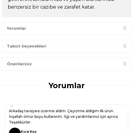
benzersiz bir cazibe ve zarafet katar.
Yorumlar
Taksit Seçenekleri
Bir dakikanızı ayırın, yorumunuzla başkalarının doğru seçim
yapmasına yardımcı olun.
Önerileriniz
Yorum Yaz
Bu ürünün fiyat bilgisi, resim, ürün açıklamalarında ve diğer
konularda yetersiz gördüğünüz noktaları öneri formunu
Yorumlar
kullanarak tarafımıza iletebilirsiniz.
Görüş ve önerileriniz için teşekkür ederiz.
Ürün resmi kalitesiz, bozuk veya görüntülenemiyor.
Arkadaş tavsiyesi üzerine aldım. Çeyizime aldığım ilk ürün.
Ürün açıklamasında eksik bilgiler bulunuyor.
İnşallah ömür boyu kullanırım. İlgi ve yardımlarınız için ayrıca
Teşekkürler.
Ürün bilgilerinde hatalar bulunuyor.
Esra Koç