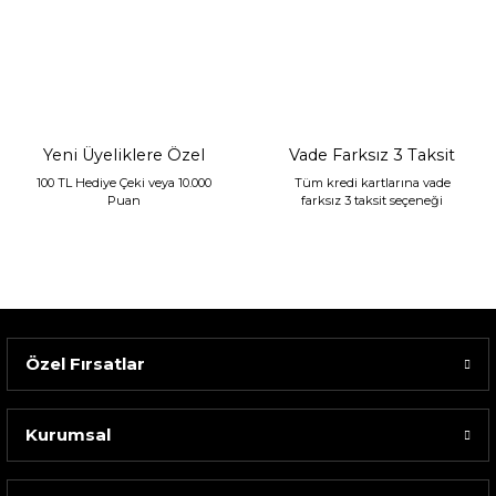
Sarev Jahara Yatak Örtüsü Çift Kişilik Mint
2.400,00 TL
1.680,00 TL
Yeni Üyeliklere Özel
Vade Farksız 3 Taksit
100 TL Hediye Çeki veya 10.000
Tüm kredi kartlarına vade
Puan
farksız 3 taksit seçeneği
Özel Fırsatlar
Kurumsal