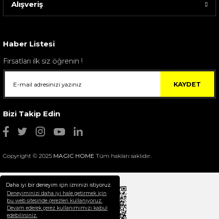
Alışveriş
Sarev Elfıda Flanel Nevresim Takımı Çift Kişili...
4.400,00 TL
Haber Listesi
Fırsatları ilk siz öğrenin !
KAYDET
Bizi Takip Edin
Copyright © 2025
MAGIC HOME
Tüm hakları saklıdır.
Daha iyi bir deneyim için izninizi istiyoruz.
Deneyiminizi daha iyi hale getirmek için
bu web sitesinde çerezleri kullanıyoruz.
Devam ederek çerez kullanımımızı kabul
Selim Dekor Chain 15x20 Çerçeve Vizon
edebilirsiniz.