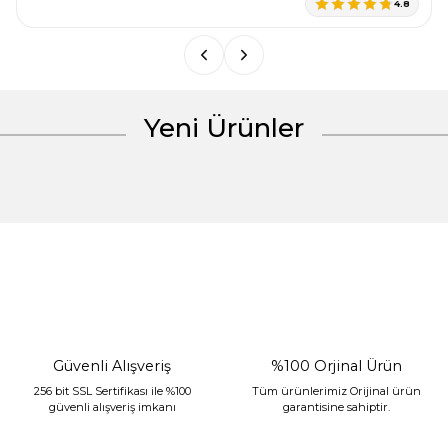
4.8
Bu ürüne benzer farklı alternatifler olmalı.
Yeni Ürünler
Gönder
%30 İndirim
Güvenli Alışveriş
%100 Orjinal Ürün
256 bit SSL Sertifikası ile %100
Tüm ürünlerimiz Orijinal ürün
güvenli alışveriş imkanı
garantisine sahiptir.