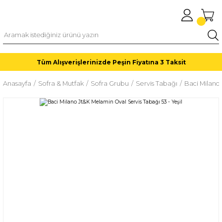
Tüm Alışverişlerinizde Peşin Fiyatına 3 Taksit
Anasayfa
Sofra & Mutfak
Sofra Grubu
Servis Tabağı
Baci Milano 