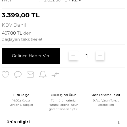
Fiyat
2.832,50 TL + KDV
3.399,00 TL
KDV
Dahil
407,88 TL
den
başlayan taksitlerle!
Gelince Haber Ver
Hızlı Kargo
%100 Orjinal Ürün
Vade Farksız 3 Taksit
14:00'a Kadar
Tüm ürünlerimiz
9 Aya Varan Taksit
Verilen Siparişler
Faturalı orijinal ürün
Seçenekleri
garantisine sahiptir.
Ürün Bilgisi