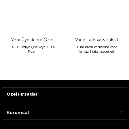
Sarev Jahara Yatak Örtüsü Çift Kişilik Mint
2.400,00 TL
1.680,00 TL
Yeni Üyeliklere Özel
Vade Farksız 3 Taksit
100 TL Hediye Çeki veya 10.000
Tüm kredi kartlarına vade
Puan
farksız 3 taksit seçeneği
Özel Fırsatlar
Kurumsal