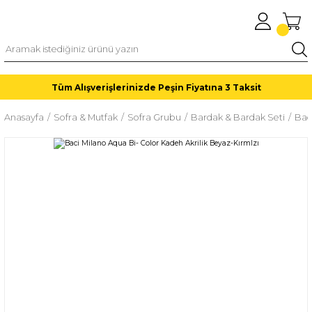
Tüm Alışverişlerinizde Peşin Fiyatına 3 Taksit
Anasayfa
Sofra & Mutfak
Sofra Grubu
Bardak & Bardak Seti
Bac