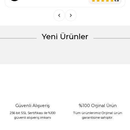
4.8
Bu ürüne benzer farklı alternatifler olmalı.
Yeni Ürünler
Gönder
%30 İndirim
Güvenli Alışveriş
%100 Orjinal Ürün
256 bit SSL Sertifikası ile %100
Tüm ürünlerimiz Orijinal ürün
güvenli alışveriş imkanı
garantisine sahiptir.