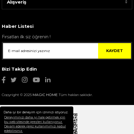
Alışveriş
Sarev Elfıda Flanel Nevresim Takımı Çift Kişili...
4.400,00 TL
Haber Listesi
Fırsatları ilk siz öğrenin !
KAYDET
Bizi Takip Edin
Copyright © 2025
MAGIC HOME
Tüm hakları saklıdır.
Daha iyi bir deneyim için izninizi istiyoruz.
Deneyiminizi daha iyi hale getirmek için
bu web sitesinde çerezleri kullanıyoruz.
Devam ederek çerez kullanımımızı kabul
Selim Dekor Chain 15x20 Çerçeve Vizon
edebilirsiniz.