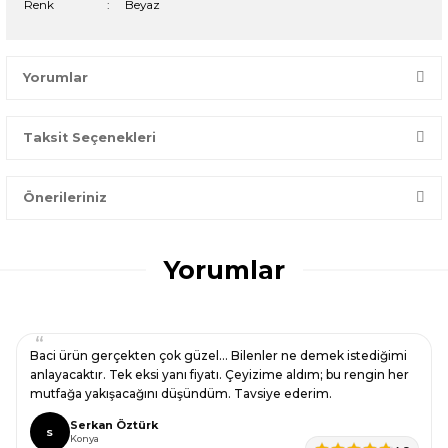
Renk
:
Beyaz
Yorumlar
Taksit Seçenekleri
Bir dakikanızı ayırın, yorumunuzla başkalarının doğru seçim
yapmasına yardımcı olun.
Önerileriniz
Yorum Yaz
Bu ürünün fiyat bilgisi, resim, ürün açıklamalarında ve diğer
konularda yetersiz gördüğünüz noktaları öneri formunu
Yorumlar
kullanarak tarafımıza iletebilirsiniz.
Görüş ve önerileriniz için teşekkür ederiz.
Ürün resmi kalitesiz, bozuk veya görüntülenemiyor.
Baci ürün gerçekten çok güzel… Bilenler ne demek istediğimi
Ürün açıklamasında eksik bilgiler bulunuyor.
anlayacaktır. Tek eksi yanı fiyatı. Çeyizime aldım; bu rengin her
mutfağa yakışacağını düşündüm. Tavsiye ederim.
Ürün bilgilerinde hatalar bulunuyor.
Serkan Öztürk
Ürün fiyatı diğer sitelerden daha pahalı.
S
Konya