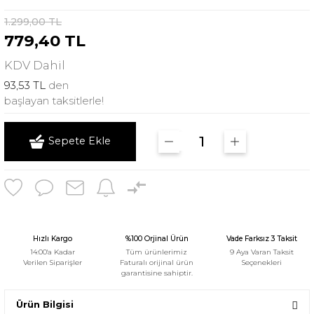
1.299,00 TL
779,40 TL
KDV
Dahil
93,53 TL
den
başlayan taksitlerle!
Sepete Ekle
Hızlı Kargo
%100 Orjinal Ürün
Vade Farksız 3 Taksit
14:00'a Kadar
Tüm ürünlerimiz
9 Aya Varan Taksit
Verilen Siparişler
Faturalı orijinal ürün
Seçenekleri
garantisine sahiptir.
Ürün Bilgisi