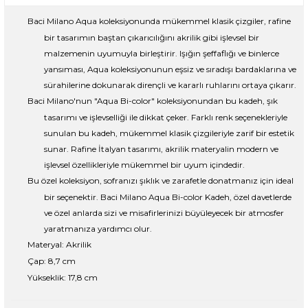
Baci Milano Aqua koleksiyonunda mükemmel klasik çizgiler, rafine
bir tasarımın baştan çıkarıcılığını akrilik gibi işlevsel bir
malzemenin uyumuyla birleştirir. Işığın şeffaflığı ve binlerce
yansıması, Aqua koleksiyonunun eşsiz ve sıradışı bardaklarına ve
sürahilerine dokunarak dirençli ve kararlı ruhlarını ortaya çıkarır.
Baci Milano'nun "Aqua Bi-color" koleksiyonundan bu kadeh, şık
tasarımı ve işlevselliği ile dikkat çeker. Farklı renk seçenekleriyle
sunulan bu kadeh, mükemmel klasik çizgileriyle zarif bir estetik
sunar. Rafine İtalyan tasarımı, akrilik materyalin modern ve
işlevsel özellikleriyle mükemmel bir uyum içindedir.
Bu özel koleksiyon, sofranızı şıklık ve zarafetle donatmanız için ideal
bir seçenektir. Baci Milano Aqua Bi-color Kadeh, özel davetlerde
ve özel anlarda sizi ve misafirlerinizi büyüleyecek bir atmosfer
yaratmanıza yardımcı olur.
Materyal: Akrilik
Çap: 8,7 cm
Yükseklik: 17,8 cm