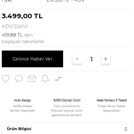
Fiyat
2.915,83 TL + KDV
3.499,00 TL
KDV
Dahil
419,88 TL
den
başlayan taksitlerle!
Gelince Haber Ver
Hızlı Kargo
%100 Orjinal Ürün
Vade Farksız 3 Taksit
14:00'a Kadar
Tüm ürünlerimiz
9 Aya Varan Taksit
Verilen Siparişler
Faturalı orijinal ürün
Seçenekleri
garantisine sahiptir.
Ürün Bilgisi