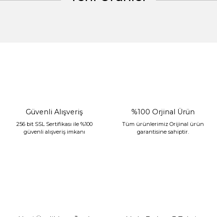
Gönder
%30 İndirim
Güvenli Alışveriş
%100 Orjinal Ürün
256 bit SSL Sertifikası ile %100
Tüm ürünlerimiz Orijinal ürün
güvenli alışveriş imkanı
garantisine sahiptir.
Sarev Jahara Yatak Örtüsü Çift Kişilik Mint
2.400,00 TL
1.680,00 TL