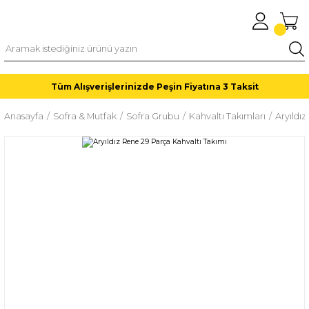
Tüm Alışverişlerinizde Peşin Fiyatına 3 Taksit
Anasayfa
Sofra & Mutfak
Sofra Grubu
Kahvaltı Takımları
Aryıldı