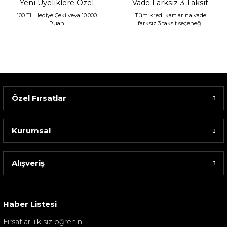
Yeni Üyeliklere Özel
Vade Farksız 3 Taksit
100 TL Hediye Çeki veya 10.000
Tüm kredi kartlarına vade
Puan
farksız 3 taksit seçeneği
Özel Fırsatlar
Kurumsal
Alışveriş
Sarev Elfıda Flanel Nevresim Takımı Çift Kişili...
4.400,00 TL
Haber Listesi
Fırsatları ilk siz öğrenin !