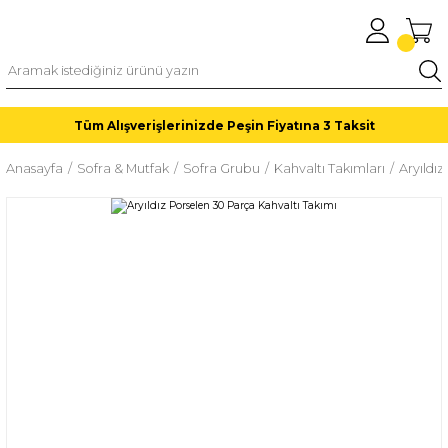
Tüm Alışverişlerinizde Peşin Fiyatına 3 Taksit
Anasayfa
Sofra & Mutfak
Sofra Grubu
Kahvaltı Takımları
Aryıldı