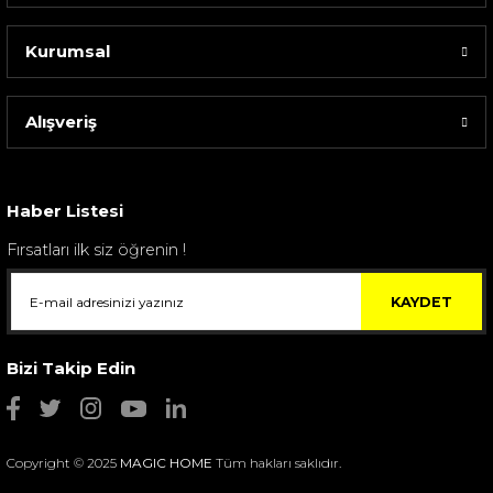
Kurumsal
Alışveriş
Sarev Elfıda Flanel Nevresim Takımı Çift Kişili...
4.400,00 TL
Haber Listesi
Fırsatları ilk siz öğrenin !
KAYDET
Bizi Takip Edin
Copyright © 2025
MAGIC HOME
Tüm hakları saklıdır.