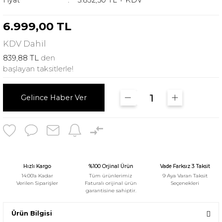
Fiyat
5.832,50 TL + KDV
6.999,00 TL
KDV
Dahil
839,88 TL
den
başlayan taksitlerle!
Gelince Haber Ver
Hızlı Kargo
%100 Orjinal Ürün
Vade Farksız 3 Taksit
14:00'a Kadar
Tüm ürünlerimiz
9 Aya Varan Taksit
Verilen Siparişler
Faturalı orijinal ürün
Seçenekleri
garantisine sahiptir.
Ürün Bilgisi