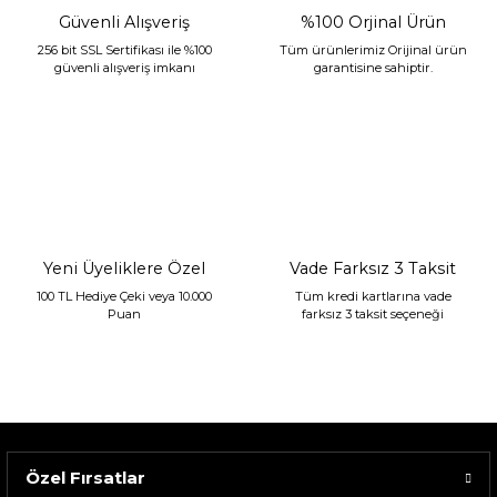
Güvenli Alışveriş
%100 Orjinal Ürün
256 bit SSL Sertifikası ile %100
Tüm ürünlerimiz Orijinal ürün
güvenli alışveriş imkanı
garantisine sahiptir.
Sarev Jahara Yatak Örtüsü Çift Kişilik Mint
2.400,00 TL
1.680,00 TL
Yeni Üyeliklere Özel
Vade Farksız 3 Taksit
100 TL Hediye Çeki veya 10.000
Tüm kredi kartlarına vade
Puan
farksız 3 taksit seçeneği
Özel Fırsatlar