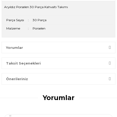
Aryıldız Porselen 30 Parça Kahvaltı Takımı
Parça Sayısı
:
30 Parça
Malzeme
:
Porselen
Yorumlar
Taksit Seçenekleri
Bir dakikanızı ayırın, yorumunuzla başkalarının doğru seçim
yapmasına yardımcı olun.
Önerileriniz
Yorum Yaz
Bu ürünün fiyat bilgisi, resim, ürün açıklamalarında ve diğer
konularda yetersiz gördüğünüz noktaları öneri formunu
Yorumlar
kullanarak tarafımıza iletebilirsiniz.
Görüş ve önerileriniz için teşekkür ederiz.