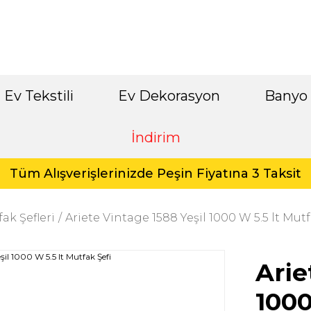
Ev Tekstili
Ev Dekorasyon
Banyo
İndirim
Tüm Alışverişlerinizde Peşin Fiyatına 3 Taksit
ak Şefleri
Ariete Vintage 1588 Yeşil 1000 W 5.5 lt Mutf
Arie
1000