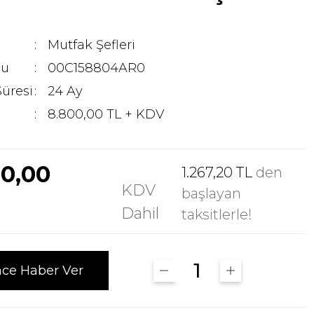
Mutfak Şefleri
du
00C158804AR0
Süresi
24 Ay
8.800,00 TL + KDV
60,00
1.267,20 TL
den
KDV
başlayan
Dahil
taksitlerle!
nce Haber Ver