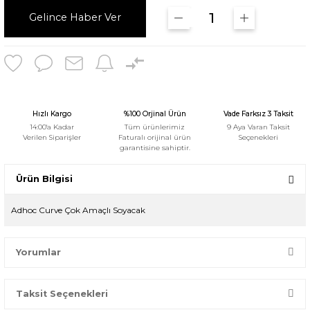
Gelince Haber Ver
Hızlı Kargo
%100 Orjinal Ürün
Vade Farksız 3 Taksit
14:00'a Kadar
Tüm ürünlerimiz
9 Aya Varan Taksit
Verilen Siparişler
Faturalı orijinal ürün
Seçenekleri
garantisine sahiptir.
Ürün Bilgisi
Adhoc Curve Çok Amaçlı Soyacak
Yorumlar
Taksit Seçenekleri
Bir dakikanızı ayırın, yorumunuzla başkalarının doğru seçim