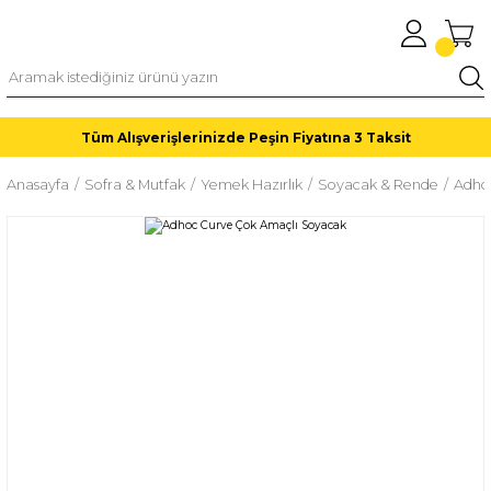
Tüm Alışverişlerinizde Peşin Fiyatına 3 Taksit
Anasayfa
Sofra & Mutfak
Yemek Hazırlık
Soyacak & Rende
Adho