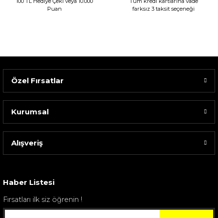
100 TL Hediye Çeki veya 10.000
Tüm kredi kartlarına vade
Puan
farksız 3 taksit seçeneği
Özel Fırsatlar
Kurumsal
Alışveriş
Sarev Elfıda Flanel Nevresim Takımı Çift Kişili...
4.400,00 TL
Haber Listesi
Fırsatları ilk siz öğrenin !