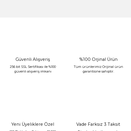
%30 İndirim
Güvenli Alışveriş
%100 Orjinal Ürün
256 bit SSL Sertifikası ile %100
Tüm ürünlerimiz Orijinal ürün
güvenli alışveriş imkanı
garantisine sahiptir.
Sarev Jahara Yatak Örtüsü Çift Kişilik Mint
2.400,00 TL
1.680,00 TL
Yeni Üyeliklere Özel
Vade Farksız 3 Taksit